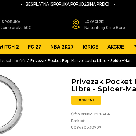
 KARTICAMA
BESPLATNA ISPORUKA PORUDŽBINA PREKO 50 EUR
SIGURNO PL
 ISPORUKA
LOKACIJE
džbine preko 50€
Na teritoriji Crne Gore
WITCH 2
FC 27
NBA 2K27
IGRICE
AKCIJE
vesci i lančići
Privezak Pocket Pop! Marvel Lucha Libre - Spider-Man
Privezak Pocket 
Libre - Spider-M
OCIJENI
Šifra artikla:
MPR404
Barkod:
889698538909