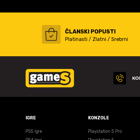
ČLANSKI POPUSTI
Platinasti / Zlatni / Srebrni
KO
IGRE
KONZOLE
PS5 Igre
Playstation 5 Pro