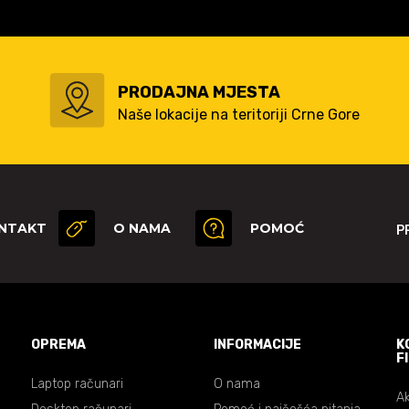
PRODAJNA MJESTA
Naše lokacije na teritoriji Crne Gore
NTAKT
O NAMA
POMOĆ
P
OPREMA
INFORMACIJE
K
F
Laptop računari
O nama
Ak