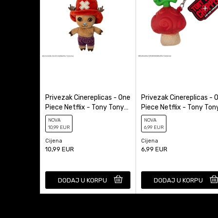
Privezak Cinereplicas - One
Privezak Cinereplicas - 
Piece Netflix - Tony Tony
Piece Netflix - Tony Ton
Chopper Plush
Chopper Devil Fruit
NOVA
NOVA
Squish...
10
,99
EUR
6
,99
EUR
Cijena
Cijena
10,99
EUR
6,99
EUR
DODAJ U KORPU
DODAJ U KORPU