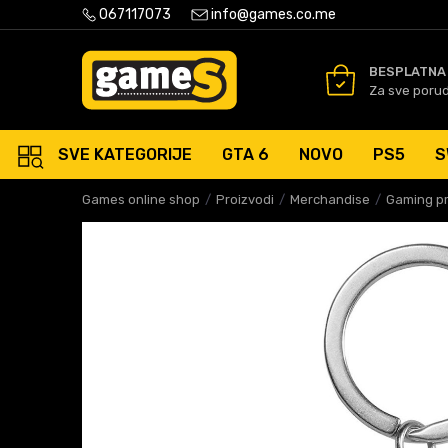
PLATNA ISPORUKA PORUDŽBINA PREKO 50 EUR
067117073
info@games.co.me
SIGURNO PLAĆANJE PLATNIM
BESPLATNA
Za sve poru
SVE KATEGORIJE
GTA 6
NOVO
PS5
S
Games online shop
Proizvodi
Merchandise
Gaming pri