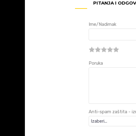
PITANJA I ODGO
Ime/Nadimak
Poruka
Anti-spam zaštita - izra