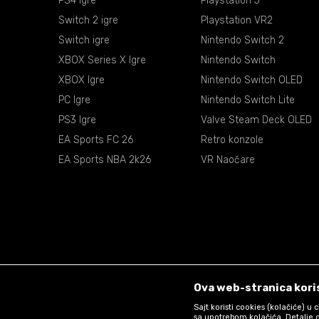
PS4 Igre
Playstation 5
Switch 2 igre
Playstation VR2
Switch igre
Nintendo Switch 2
XBOX Series X Igre
Nintendo Switch
XBOX Igre
Nintendo Switch OLED
PC Igre
Nintendo Switch Lite
PS3 Igre
Valve Steam Deck OLED
EA Sports FC 26
Retro konzole
EA Sports NBA 2k26
VR Naočare
Ova web-stranica koris
Sajt koristi cookies (kolačiće) u
sa upotrebom kolačića. Detalje o