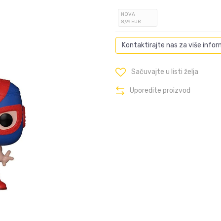
NOVA
8
,99
EUR
Kontaktirajte nas za više infor
Sačuvajte u listi želja
Uporedite proizvod