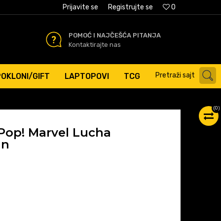
AĆANJE PLATNIM KARTICAMA
Prijavite se
Registrujte se
0
POMOĆ I NAJČEŠĆA PITANJA
Kontaktirajte nas
Pretraži sajt
POKLONI/GIFT
LAPTOPOVI
TCG
(
0
)
Pop! Marvel Lucha
an