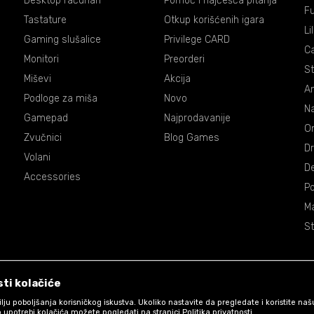
Desktop računari
Pomoć i najčešća pitanja
Fu
Tastature
Otkup korišćenih igara
Li
Gaming slušalice
Privilege CARD
C
Monitori
Preorderi
St
Miševi
Akcija
An
Podloge za miša
Novo
Na
Gamepad
Najprodavanije
On
Zvučnici
Blog Games
Dr
Volani
De
Accessories
P
Ma
St
ti kolačiće
 cilju poboljšanja korisničkog iskustva. Ukoliko nastavite da pregledate i koristite na
 upotrebi kolačića možete pogledati na stranici Politika privatnosti.