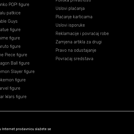
Politika privatnosti
nko POP! figure
Uslovi plaćanja
lalu patkice
Plaćanje karticama
able Guys
Uslovi isporuke
atue figure
Reklamacije i povraćaj robe
ime figure
Zamjena artikla za drugi
ruto figure
Pravo na odustajanje
e Piece figure
Povraćaj sredstava
agon Ball figure
mon Slayer figure
okemon figure
rvel figure
ar Wars figure
šu Internet prodavnicu slažete se