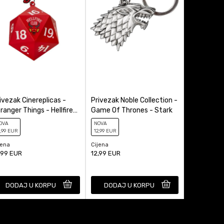
ivezak Cinereplicas -
Privezak Noble Collection -
Privezak P
ranger Things - Hellfire
Game Of Thrones - Stark
New Classi
ub Squishy Keychain
Woman
OVA
NOVA
NOVA
,99
EUR
12
,99
EUR
8
,99
EUR
jena
Cijena
Cijena
,99
EUR
12,99
EUR
8,99
EUR
DODAJ U KORPU
DODAJ U KORPU
DODAJ