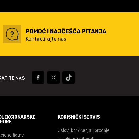
POMOĆ I NAJČEŠĆA PITANJA
Kontaktirajte nas
RATITE NAS
OLEKCIONARSKE
KORISNIČKI SERVIS
IGURE
Uslovi korišćenja i prodaje
cione figure