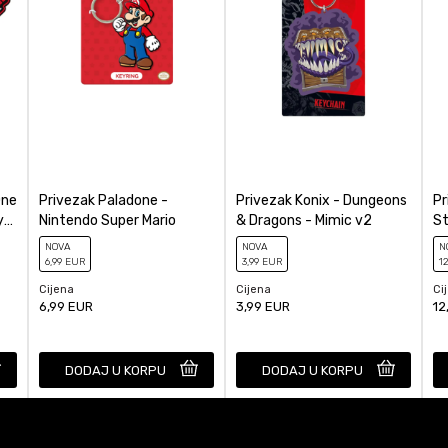
One
Privezak Paladone -
Privezak Konix - Dungeons
Pr
y
Nintendo Super Mario
& Dragons - Mimic v2
St
Cl
NOVA
NOVA
N
6
,99
EUR
3
,99
EUR
12
Cijena
Cijena
Ci
6,99
EUR
3,99
EUR
12
DODAJ U KORPU
DODAJ U KORPU