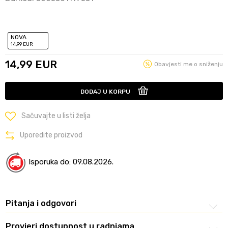
NOVA
14
,99
EUR
14,99
EUR
Obavjesti me o sniženju
DODAJ U KORPU
Sačuvajte u listi želja
Uporedite proizvod
Isporuka do: 09.08.2026.
Pitanja i odgovori
Provjeri dostupnost u radnjama