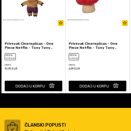
Privezak Cinereplicas - One
Privezak Cinereplicas - One
Piece Netflix - Tony Tony
Piece Netflix - Tony Tony
Chopper Plush
Chopper Devil Fruit Squish...
NOVA
NOVA
10
,99
EUR
6
,99
EUR
Cijena
Cijena
10,99
EUR
6,99
EUR
DODAJ U KORPU
DODAJ U KORPU
ČLANSKI POPUSTI