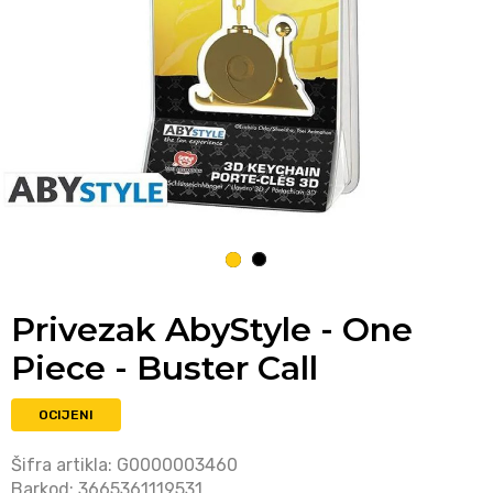
1
2
Privezak AbyStyle - One
Piece - Buster Call
OCIJENI
Šifra artikla:
G0000003460
Barkod:
3665361119531