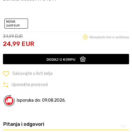
NOVA
24
,99
EUR
34,99
EUR
Obavjesti me o sniženju
24,99
EUR
DODAJ U KORPU
Sačuvajte u listi želja
Uporedite proizvod
Isporuka do: 09.08.2026.
Pitanja i odgovori