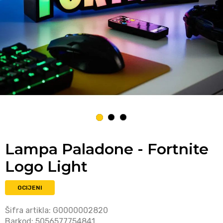
1
2
3
Lampa Paladone - Fortnite
Logo Light
OCIJENI
Šifra artikla:
G0000002820
Barkod:
5056577754841