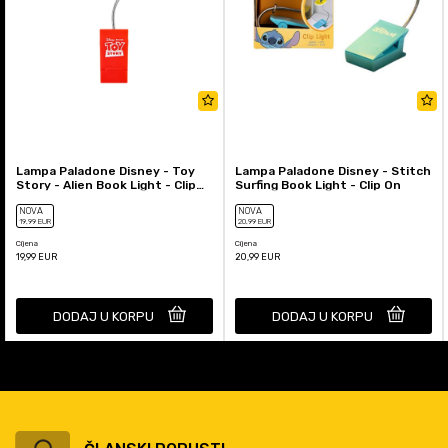
Lampa Paladone Disney - Toy
Lampa Paladone Disney - Stitch
Story - Alien Book Light - Clip
Surfing Book Light - Clip On
On
NOVA
NOVA
19
,99
EUR
20
,99
EUR
Cijena
Cijena
19,99
EUR
20,99
EUR
DODAJ U KORPU
DODAJ U KORPU