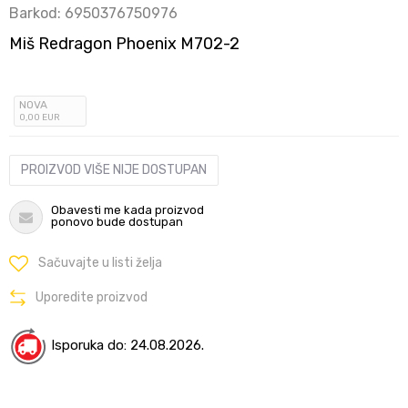
Barkod:
6950376750976
Miš Redragon Phoenix M702-2
NOVA
0
,00
EUR
PROIZVOD VIŠE NIJE DOSTUPAN
Obavesti me kada proizvod
ponovo bude dostupan
Sačuvajte u listi želja
Uporedite proizvod
Isporuka do: 24.08.2026.