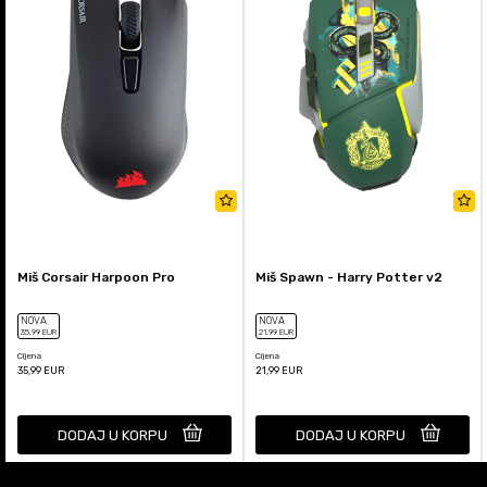
Miš Corsair Harpoon Pro
Miš Spawn - Harry Potter v2
NOVA
NOVA
35
,99
EUR
21
,99
EUR
Cijena
Cijena
35,99
EUR
21,99
EUR
DODAJ U KORPU
DODAJ U KORPU