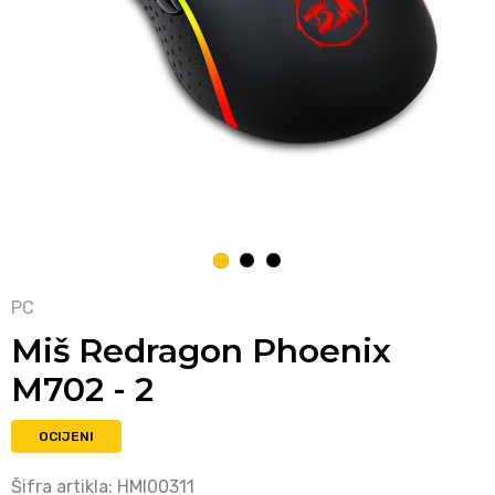
1
2
3
PC
Miš Redragon Phoenix
M702 - 2
OCIJENI
Šifra artikla:
HMI00311