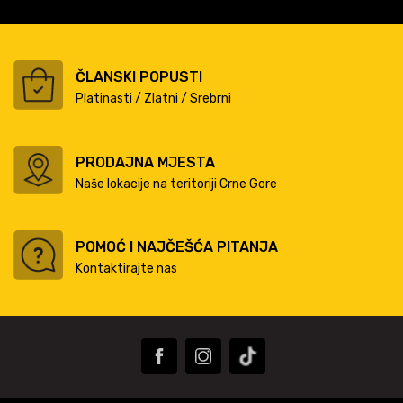
ČLANSKI POPUSTI
Platinasti / Zlatni / Srebrni
PRODAJNA MJESTA
Naše lokacije na teritoriji Crne Gore
POMOĆ I NAJČEŠĆA PITANJA
Kontaktirajte nas