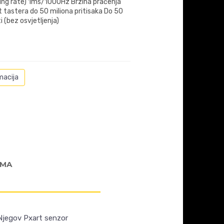
lling rate) 1ms/1000Hz Brzina praćenja
t tastera do 50 miliona pritisaka Do 50
i (bez osvjetljenja)
macija
AMA
Njegov Pxart senzor