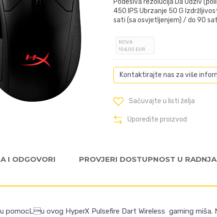
Podesiva rezolucija Da Odziv (po
450 IPS Ubrzanje 50 G Izdržljivos
sati (sa osvjetljenjem) / do 90 sat
NOVA
104
,00
EUR
Kontaktirajte nas za više infor
Sačuvajte u listi želja
Uporedite proizvod
JA I ODGOVORI
PROVJERI DOSTUPNOST U RADNJ
gru pomocLu ovog HyperX Pulsefire Dart Wireless gaming miša. 