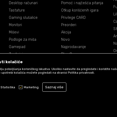
Desktop računari
Pomoć i najčešća pitanja
Fu
Tastature
Otkup korišćenih igara
Li
Gaming slušalice
Privilege CARD
C
Monitori
Preorderi
St
Miševi
Akcija
An
Podloge za miša
Novo
Na
Gamepad
Najprodavanije
On
Zvučnici
Blog Games
Dr
Volani
ti kolačiće
De
Accessories
 cilju poboljšanja korisničkog iskustva. Ukoliko nastavite da pregledate i koristite na
P
 upotrebi kolačića možete pogledati na stranici Politika privatnosti.
Ma
Saznaj više
St
Statistika
Marketing
Obavezni kolačići čine stranicu upotrebljivom omogućavajući osnovne f
stranicom i pristup zaštićenim područjima. Games koristi kolačiće koji 
funkcioniranje naše web stranice kako bismo omogućili pojedine tehničk
osigurali pozitivno korisničko iskustvo.