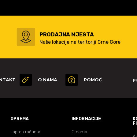
PRODAJNA MJESTA
Naše lokacije na teritoriji Crne Gore
NTAKT
O NAMA
POMOĆ
P
OPREMA
INFORMACIJE
K
F
Laptop računari
O nama
Ak