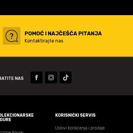
POMOĆ I NAJČEŠĆA PITANJA
Kontaktirajte nas
RATITE NAS
OLEKCIONARSKE
KORISNIČKI SERVIS
IGURE
Uslovi korišćenja i prodaje
cione figure