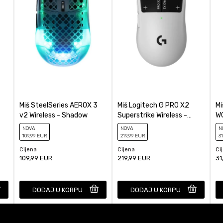
e miša
Ne
POŠALJI
HyperX
Bežični
Miš SteelSeries AEROX 3
Miš Logitech G PRO X2
Mi
v2 Wireless - Shadow
Superstrike Wireless -
WG
Black
NOVA
NOVA
N
109
,99
EUR
219
,99
EUR
31
Cijena
Cijena
Ci
109,99
EUR
219,99
EUR
31
DODAJ U KORPU
DODAJ U KORPU