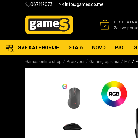
PLATNA ISPORUKA PORUDŽBINA PREKO 50 EUR
067117073
info@games.co.me
SIGURNO PLAĆANJE PLATNIM
BESPLATNA
Za sve poru
SVE KATEGORIJE
GTA 6
NOVO
PS5
S
Games online shop
Proizvodi
Gaming oprema
Miš
M