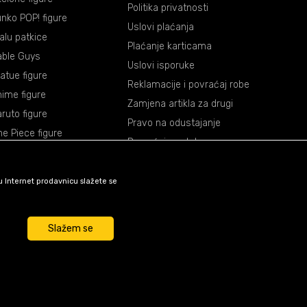
Politika privatnosti
nko POP! figure
Uslovi plaćanja
lalu patkice
Plaćanje karticama
able Guys
Uslovi isporuke
atue figure
Reklamacije i povraćaj robe
ime figure
Zamjena artikla za drugi
ruto figure
Pravo na odustajanje
e Piece figure
Povraćaj sredstava
agon Ball figure
mon Slayer figure
šu Internet prodavnicu slažete se
okemon figure
rvel figure
Slažem se
ar Wars figure
unkcije kao što su navigacija
su nužni za ispravno
e funkcije i tako Vam