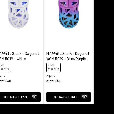
š White Shark - Dagonet
Miš White Shark - Dagonet
Miš White 
M 5019 - White
WGM 5019 - Blue/Purple
WGM 5015 
OVA
NOVA
NOVA
,99
EUR
31
,99
EUR
35
,99
EUR
jena
Cijena
Cijena
,99
EUR
31,99
EUR
35,99
EUR
DODAJ U KORPU
DODAJ U KORPU
DODAJ