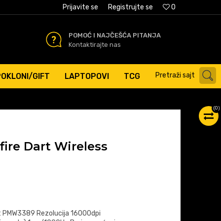
AĆANJE PLATNIM KARTICAMA
Prijavite se
Registrujte se
0
POMOĆ I NAJČEŠĆA PITANJA
Kontaktirajte nas
Pretraži sajt
POKLONI/GIFT
LAPTOPOVI
TCG
(
0
)
fire Dart Wireless
rt PMW3389 Rezolucija 16000dpi