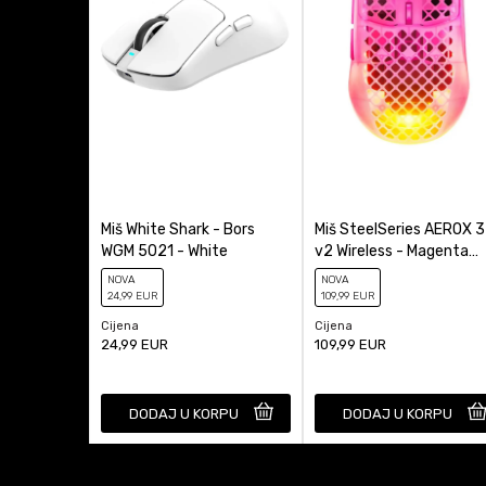
Podesavanje težin
Proizvođač
Tip Miša
Miš White Shark - Bors
Miš SteelSeries AEROX 3
WGM 5021 - White
v2 Wireless - Magenta
Haze
NOVA
NOVA
24
,99
EUR
109
,99
EUR
Cijena
Cijena
24,99
EUR
109,99
EUR
DODAJ U KORPU
DODAJ U KORPU