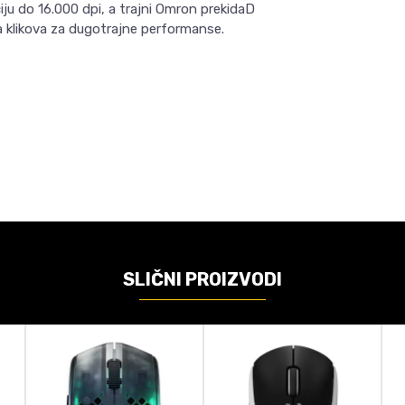
u do 16.000 dpi, a trajni Omron prekidaD
na klikova za dugotrajne performanse.
Email
VREDNOST
Miš
6
Za desnoruke korisnike
SLIČNI PROIZVODI
RGB
PC
čunajte koliko je 6 - 1 :