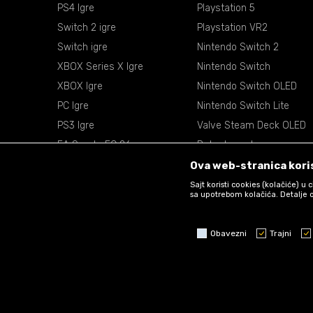
PS4 Igre
Playstation 5
Switch 2 igre
Playstation VR2
Switch igre
Nintendo Switch 2
XBOX Series X Igre
Nintendo Switch
XBOX Igre
Nintendo Switch OLED
PC Igre
Nintendo Switch Lite
PS3 Igre
Valve Steam Deck OLED
EA Sports FC 26
Retro konzole
EA Sports NBA 2k26
VR Naočare
Ova web-stranica koris
Sajt koristi cookies (kolačiće) u
sa upotrebom kolačića. Detalje o
Obavezni
Trajni
Obavezni
Trajni
Statistika