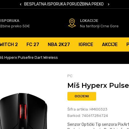
 KARTICAMA
BESPLATNA ISPORUKA PORUDŽBINA PREKO 50 EUR
SIGURNO PL
 ISPORUKA
LOKACIJE
džbine preko 50€
Na teritoriji Crne Gore
WITCH 2
FC 27
NBA 2K27
IGRICE
AKCIJE
iš Hyperx Pulsefire Dart Wireless
PC
Miš Hyperx Pulse
OCIJENI
Šifra artikla:
HMI00323
Barkod:
740617286724
Senzor Optički Tip senzora PixA