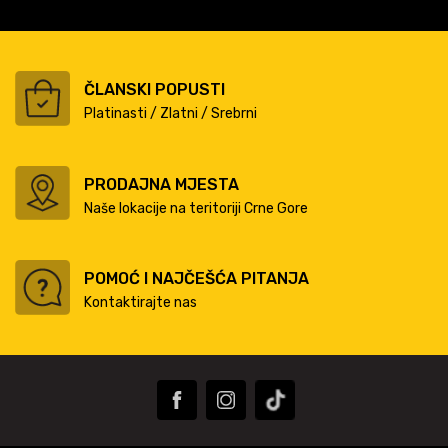
ČLANSKI POPUSTI
Platinasti / Zlatni / Srebrni
PRODAJNA MJESTA
Naše lokacije na teritoriji Crne Gore
POMOĆ I NAJČEŠĆA PITANJA
Kontaktirajte nas