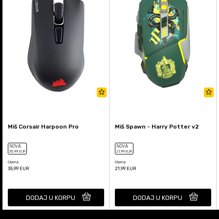
Miš Corsair Harpoon Pro
Miš Spawn - Harry Potter v2
NOVA
NOVA
35
,99
EUR
21
,99
EUR
Cijena
Cijena
35,99
EUR
21,99
EUR
DODAJ U KORPU
DODAJ U KORPU