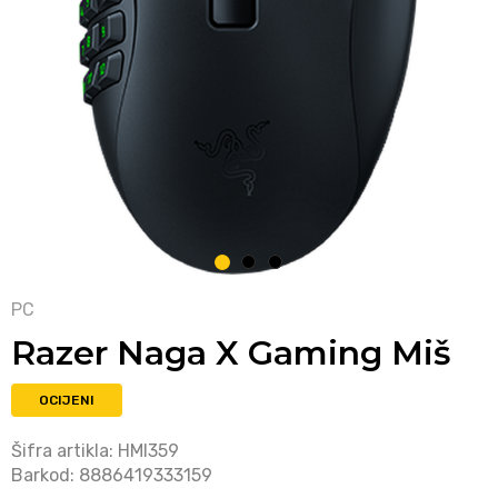
1
2
3
PC
Razer Naga X Gaming Miš
OCIJENI
Šifra artikla:
HMI359
Barkod:
8886419333159