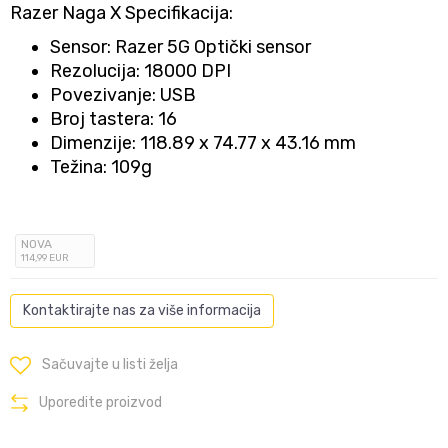
Razer Naga X Specifikacija:
Sensor: Razer 5G Optički sensor
Rezolucija: 18000 DPI
Povezivanje: USB
Broj tastera: 16
Dimenzije: 118.89 x 74.77 x 43.16 mm
Težina: 109g
NOVA
114
,99
EUR
Kontaktirajte nas za više informacija
Sačuvajte u listi želja
Uporedite proizvod