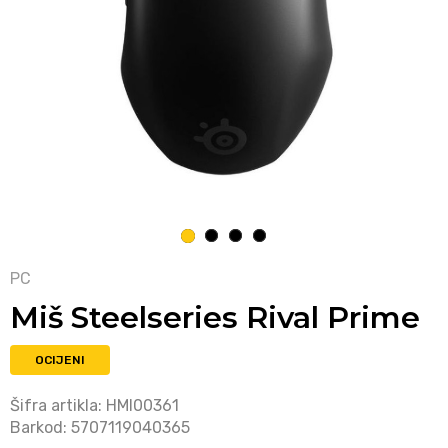
1
2
3
4
PC
Miš Steelseries Rival Prime
OCIJENI
Šifra artikla:
HMI00361
Barkod:
5707119040365