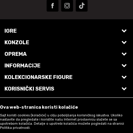
IGRE
KONZOLE
PS5 Igre
OPREMA
Playstation 5 Pro
PS4 Igre
INFORMACIJE
Laptop računari
Playstation 5
Switch 2 igre
KOLEKCIONARSKE FIGURE
O nama
Desktop računari
Playstation VR2
Switch igre
KORISNIČKI SERVIS
Akcione figure
Pomoć i najčešća pitanja
Tastature
Nintendo Switch 2
XBOX Series X Igre
Uslovi korišćenja i prodaje
Funko POP! figure
Otkup korišćenih igara
Gaming slušalice
Nintendo Switch
XBOX Igre
Ova web-stranica koristi kolačiće
Politika privatnosti
Lilalu patkice
Privilege CARD
Sajt koristi cookies (kolačiće) u cilju poboljšanja korisničkog iskustva. Ukoliko
Monitori
Nintendo Switch OLED
PC Igre
nastavite da pregledate i koristite našu Internet prodavnicu slažete se sa
upotrebom kolačića. Detalje o upotrebi kolačića možete pogledati na stranici
Uslovi plaćanja
Cable Guys
Preorderi
Politika privatnosti.
Miševi
Nintendo Switch Lite
PS3 Igre