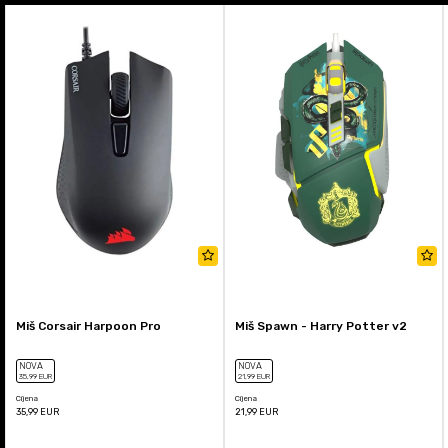
Miš Corsair Harpoon Pro
Miš Spawn - Harry Potter v2
NOVA
NOVA
35
,99
EUR
21
,99
EUR
Cijena
Cijena
35,99
EUR
21,99
EUR