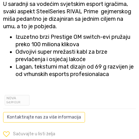
U saradnji sa vodećim svjetskim esport igračima,
svaki aspekt SteelSeries RIVAL Prime gejmerskog
miša pedantno je dizajniran sa jednim ciljem na
umu, a to je pobjeda.
Izuzetno brzi Prestige OM switch-evi pružaju
preko 100 miliona klikova
Odvojivi super mrežasti kabl za brze
prevlačenja i osjećaj lakoće
Lagan, teksturni mat dizajn od 69 g razvijen je
od vrhunskih esports profesionalaca
NOVA
54
,99
EUR
Kontaktirajte nas za više informacija
Sačuvajte u listi želja