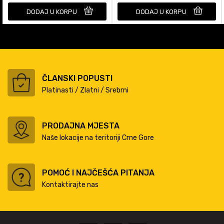
DODAJ U KORPU
DODAJ U KORPU
ČLANSKI POPUSTI
Platinasti / Zlatni / Srebrni
PRODAJNA MJESTA
Naše lokacije na teritoriji Crne Gore
POMOĆ I NAJČEŠĆA PITANJA
Kontaktirajte nas