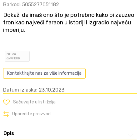
Barkod:
5055277051182
Dokaži da imaš ono što je potrebno kako bi zauzeo
tron kao najveći faraon u istoriji i izgradio najveću
imperiju.
NOVA
66
,99
EUR
Kontaktirajte nas za više informacija
Datum izlaska: 23.10.2023
Sačuvajte u listi želja
Uporedite proizvod
Opis