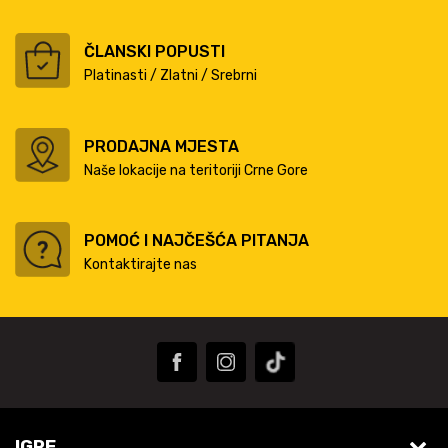
ČLANSKI POPUSTI
Platinasti / Zlatni / Srebrni
PRODAJNA MJESTA
Naše lokacije na teritoriji Crne Gore
POMOĆ I NAJČEŠĆA PITANJA
Kontaktirajte nas
IGRE