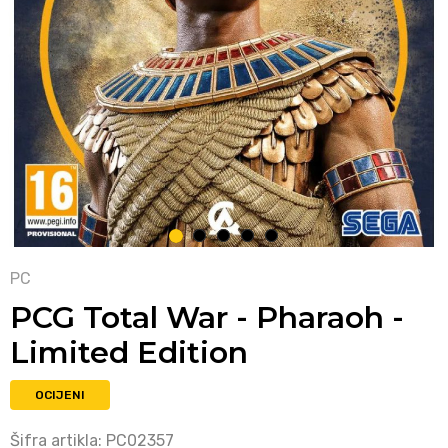
1
2
3
4
5
PC
PCG Total War - Pharaoh -
Limited Edition
OCIJENI
Šifra artikla:
PC02357