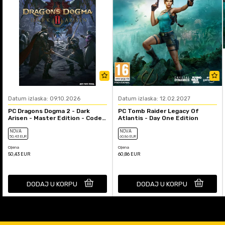
Datum izlaska: 09.10.2026
Datum izlaska: 12.02.2027
PC Dragons Dogma 2 - Dark
PC Tomb Raider Legacy Of
Arisen - Master Edition - Code
Atlantis - Day One Edition
In A Box
NOVA
NOVA
50
,43
EUR
60
,86
EUR
Cijena
Cijena
50,43
EUR
60,86
EUR
DODAJ U KORPU
DODAJ U KORPU