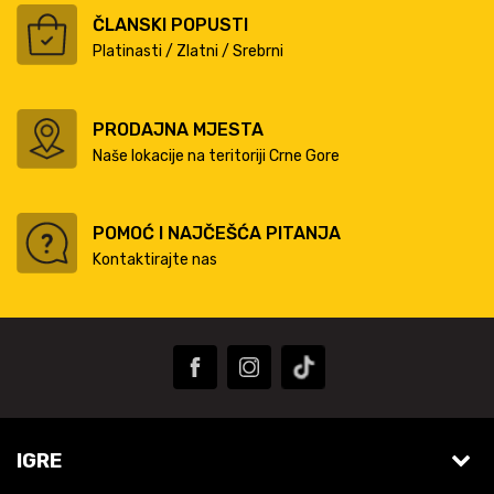
ČLANSKI POPUSTI
Platinasti / Zlatni / Srebrni
PRODAJNA MJESTA
Naše lokacije na teritoriji Crne Gore
POMOĆ I NAJČEŠĆA PITANJA
Kontaktirajte nas
IGRE