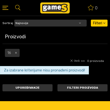
0
BESPLATNA ISPORUKA PORUDŽBINA PREKO 50 EUR
Filteri
Sortiraj
Proizvodi
16
0
proizvoda
Obriši sve
Za izabrane kriterijume nisu pronađeni proizvodi!
UPOREĐIVANJE
FILTERI PROIZVODA