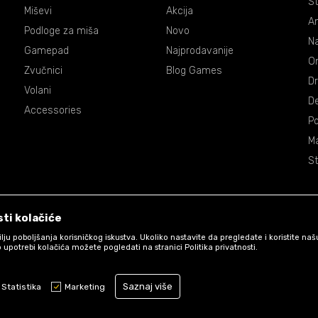
St
Miševi
Akcija
An
Podloge za miša
Novo
Na
Gamepad
Najprodavanije
On
Zvučnici
Blog Games
Dr
Volani
De
Accessories
P
Ma
St
ti kolačiće
 cilju poboljšanja korisničkog iskustva. Ukoliko nastavite da pregledate i koristite na
 upotrebi kolačića možete pogledati na stranici Politika privatnosti.
Uslovi korišćenja web shopa
Saznaj više
Statistika
Marketing
www.games.co.me
NB SOFT
©2026
, Izrada
. Sva prava zadržana.