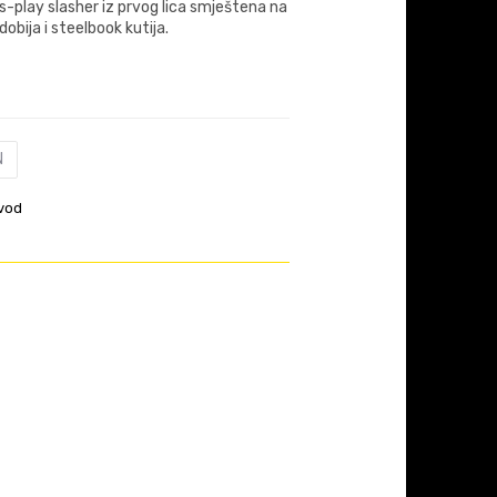
ss-play slasher iz prvog lica smještena na
dobija i steelbook kutija.
N
vod