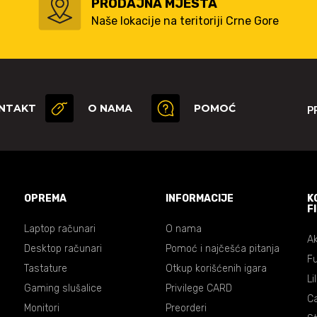
PRODAJNA MJESTA
Naše lokacije na teritoriji Crne Gore
NTAKT
O NAMA
POMOĆ
P
OPREMA
INFORMACIJE
K
F
Laptop računari
O nama
Ak
Desktop računari
Pomoć i najčešća pitanja
Fu
Tastature
Otkup korišćenih igara
Li
Gaming slušalice
Privilege CARD
C
Monitori
Preorderi