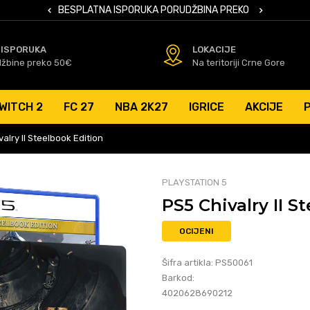
 KARTICAMA
BESPLATNA ISPORUKA PORUDŽBINA PREKO 50 EUR
SIGURNO PL
 ISPORUKA
LOKACIJE
džbine preko 50€
Na teritoriji Crne Gore
WITCH 2
FC 27
NBA 2K27
IGRICE
AKCIJE
alry II Steelbook Edition
PLAYSTATION 5
PS5 Chivalry II S
OCIJENI
Šifra artikla:
PS50061
Barkod:
4020628690212