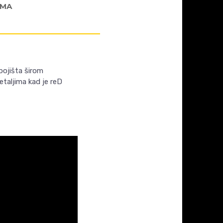
AMA
bojišta širom
etaljima kad je reD