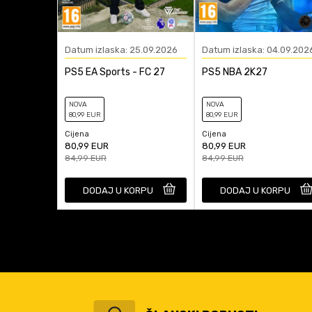
Datum izlaska: 25.09.2026
Datum izlaska: 04.09.202
PS5 EA Sports - FC 27
PS5 NBA 2K27
NOVA
NOVA
80
,99
EUR
80
,99
EUR
Cijena
Cijena
80,99
EUR
80,99
EUR
84,99
EUR
84,99
EUR
DODAJ U KORPU
DODAJ U KORPU