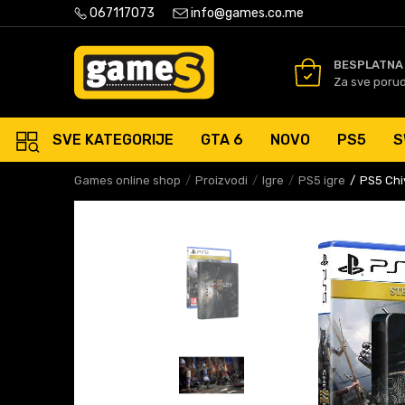
PLATNA ISPORUKA PORUDŽBINA PREKO 50 EUR
067117073
info@games.co.me
SIGURNO PLAĆANJE PLATNIM
BESPLATNA
Za sve poru
SVE KATEGORIJE
GTA 6
NOVO
PS5
S
Games online shop
Proizvodi
Igre
PS5 igre
PS5 Chiv