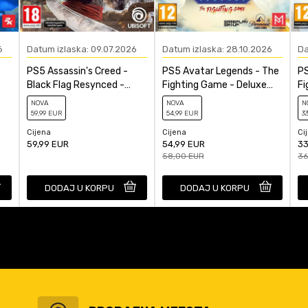
6
Datum izlaska: 09.07.2026
Datum izlaska: 28.10.2026
Da
PS5 Assassin's Creed -
PS5 Avatar Legends - The
PS
Black Flag Resynced -
Fighting Game - Deluxe
Fi
Standard Edition
Edition
NOVA
NOVA
N
59
,99
EUR
54
,99
EUR
3
Cijena
Cijena
Ci
59,99
EUR
54,99
EUR
33
58,00
EUR
36
DODAJ U KORPU
DODAJ U KORPU