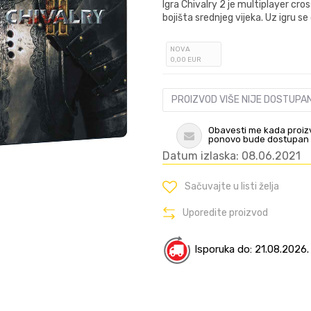
Igra Chivalry 2 je multiplayer cro
bojišta srednjeg vijeka. Uz igru se 
NOVA
0
,00
EUR
PROIZVOD VIŠE NIJE DOSTUPA
Obavesti me kada proiz
ponovo bude dostupan
Datum izlaska: 08.06.2021
Sačuvajte u listi želja
Uporedite proizvod
Isporuka do: 21.08.2026.