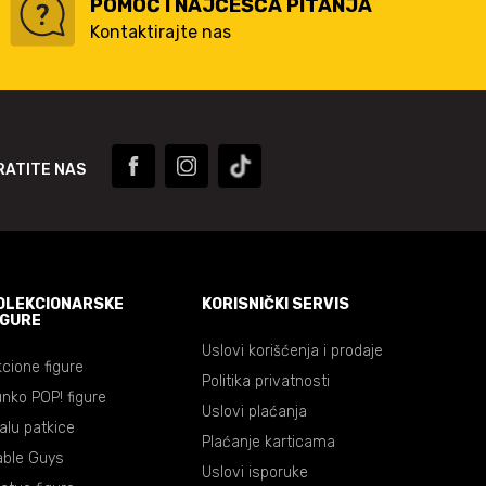
POMOĆ I NAJČEŠĆA PITANJA
Kontaktirajte nas
RATITE NAS
OLEKCIONARSKE
KORISNIČKI SERVIS
IGURE
Uslovi korišćenja i prodaje
cione figure
Politika privatnosti
nko POP! figure
Uslovi plaćanja
lalu patkice
Plaćanje karticama
able Guys
Uslovi isporuke