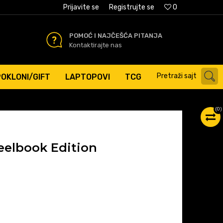
AĆANJE PLATNIM KARTICAMA
Prijavite se
Registrujte se
0
POMOĆ I NAJČEŠĆA PITANJA
Kontaktirajte nas
Pretraži sajt
POKLONI/GIFT
LAPTOPOVI
TCG
(
0
)
teelbook Edition