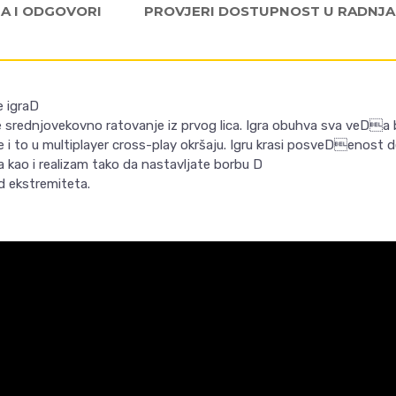
JA I ODGOVORI
PROVJERI DOSTUPNOST U RADNJ
e igraD
 srednjovekovno ratovanje iz prvog lica. Igra obuhva sva veDa 
 i to u
multiplayer cross-play okršaju. Igru krasi posveDenost d
 kao i realizam tako da nastavljate borbu D
od ekstremiteta.