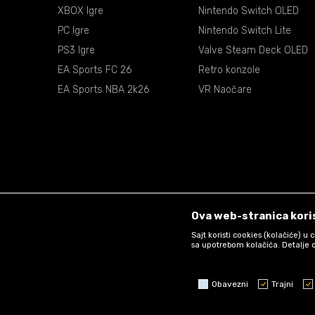
XBOX Igre
Nintendo Switch OLED
PC Igre
Nintendo Switch Lite
PS3 Igre
Valve Steam Deck OLED
EA Sports FC 26
Retro konzole
EA Sports NBA 2k26
VR Naočare
Ova web-stranica koris
Sajt koristi cookies (kolačiće) u
sa upotrebom kolačića. Detalje o
Obavezni
Trajni