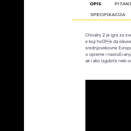
OPIS
PITAN
SPECIFIKACIJA
Chivalry
2 je igra za sv
e koji hoDe da iskuse
srednjovekovne Evrope
o opreme i naoruE>anja
ak i ako izgubite neki 