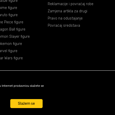
atue figure
Reklamacije i povraćaj robe
ime figure
Zamjena artikla za drugi
ruto figure
Pravo na odustajanje
e Piece figure
Povraćaj sredstava
agon Ball figure
mon Slayer figure
okemon figure
rvel figure
ar Wars figure
šu Internet prodavnicu slažete se
Slažem se