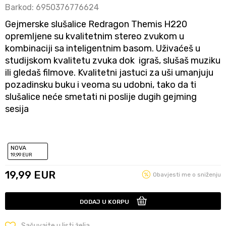
Barkod:
6950376776624
Gejmerske slušalice Redragon Themis H220
opremljene su kvalitetnim stereo zvukom u
kombinaciji sa inteligentnim basom. Uživaćeš u
studijskom kvalitetu zvuka dok igraš, slušaš muziku
ili gledaš filmove. Kvalitetni jastuci za uši umanjuju
pozadinsku buku i veoma su udobni, tako da ti
slušalice neće smetati ni poslije dugih gejming
sesija
NOVA
19
,99
EUR
19,99
EUR
Obavjesti me o sniženju
DODAJ U KORPU
Sačuvajte u listi želja