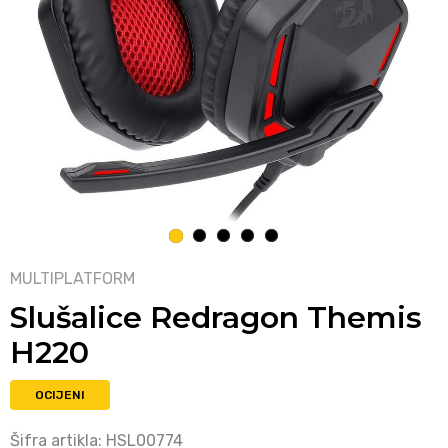
1
2
3
4
5
MULTIPLATFORM
Slušalice Redragon Themis
H220
OCIJENI
Šifra artikla:
HSL00774