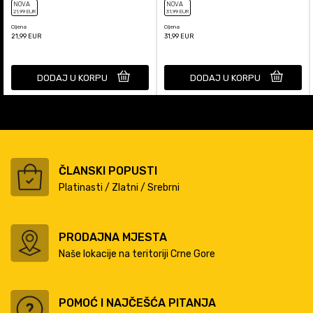
NOVA
NOVA
21
,99
EUR
31
,99
EUR
Cijena
Cijena
21,99
EUR
31,99
EUR
DODAJ U KORPU
DODAJ U KORPU
ČLANSKI POPUSTI
Platinasti / Zlatni / Srebrni
PRODAJNA MJESTA
Naše lokacije na teritoriji Crne Gore
POMOĆ I NAJČEŠĆA PITANJA