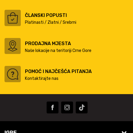
ČLANSKI POPUSTI
Platinasti / Zlatni / Srebrni
PRODAJNA MJESTA
Naše lokacije na teritoriji Crne Gore
POMOĆ I NAJČEŠĆA PITANJA
Kontaktirajte nas
IGRE