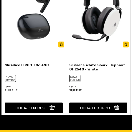
Slušalice LDNIO T06 ANC
Slušalice White Shark Elephant
GH2540 - White
NOVA
NOVA
21
,99
EUR
31
,99
EUR
Cijena
Cijena
21,99
EUR
31,99
EUR
DODAJ U KORPU
DODAJ U KORPU