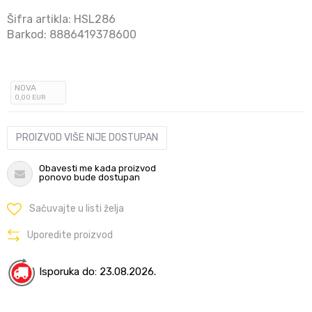
Šifra artikla:
HSL286
Barkod:
8886419378600
NOVA
0
,00
EUR
PROIZVOD VIŠE NIJE DOSTUPAN
Obavesti me kada proizvod
ponovo bude dostupan
Sačuvajte u listi želja
Uporedite proizvod
Isporuka do: 23.08.2026.