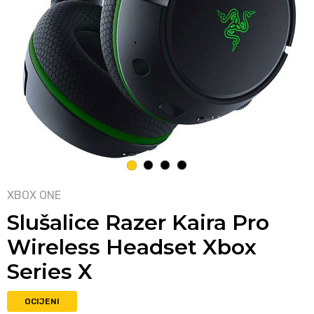
1
2
3
4
XBOX ONE
Slušalice Razer Kaira Pro
Wireless Headset Xbox
Series X
OCIJENI