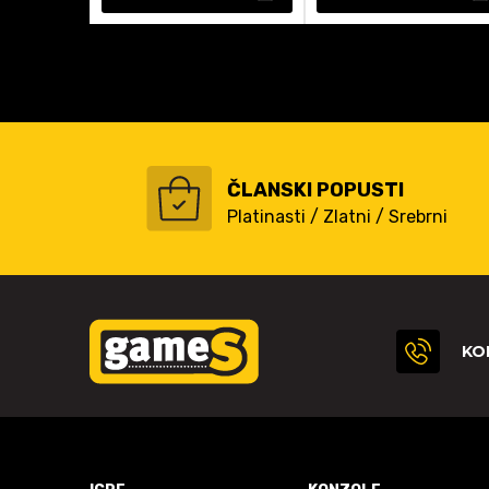
ČLANSKI POPUSTI
Platinasti / Zlatni / Srebrni
KO