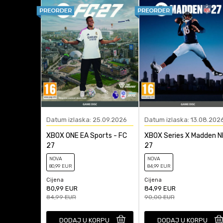
Žanr
Anti-spam zaštita - izra
Datum izlaska: 25.09.2026
Datum izlaska: 13.08.202
XBOX ONE EA Sports - FC
XBOX Series X Madden N
27
27
NOVA
NOVA
80
,99
EUR
84
,99
EUR
Cijena
Cijena
80,99
EUR
84,99
EUR
84,99
EUR
90,00
EUR
DODAJ U KORPU
DODAJ U KORPU