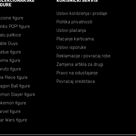
OLEKCIONARSKE
KORISNIČKI SERVIS
IGURE
Uslovi korišćenja i prodaje
cione figure
Politika privatnosti
nko POP! figure
Uslovi plaćanja
lalu patkice
Plaćanje karticama
able Guys
Uslovi isporuke
atue figure
Reklamacije i povraćaj robe
ime figure
Zamjena artikla za drugi
ruto figure
Pravo na odustajanje
e Piece figure
Povraćaj sredstava
agon Ball figure
mon Slayer figure
okemon figure
rvel figure
ar Wars figure