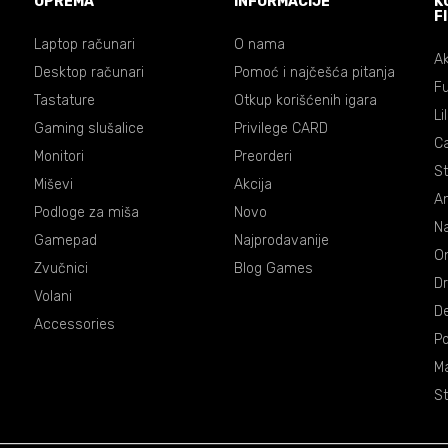
OPREMA
INFORMACIJE
K
F
Laptop računari
O nama
Ak
Desktop računari
Pomoć i najčešća pitanja
Fu
Tastature
Otkup korišćenih igara
Li
Gaming slušalice
Privilege CARD
C
Monitori
Preorderi
St
Miševi
Akcija
An
Podloge za miša
Novo
Na
Gamepad
Najprodavanije
On
Zvučnici
Blog Games
Dr
Volani
De
Accessories
P
Ma
St