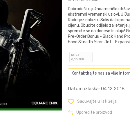
Dobrodošli u južnoameričku državu S
ekstremni vremenski uslovi. U Ju
Rodrigez dolazi u Solis da bi prona
cijenu. Obucite odijelo za letenje
spremite se da donesete oluju! Gold
Pre-Order Bonus - Black Hand Pr
Hand Stealth Micro Jet - Expans
NOVA
0
,00
EUR
Kontaktirajte nas za više infor
Datum izlaska: 04.12.2018
Sačuvajte u listi želja
Uporedite proizvod