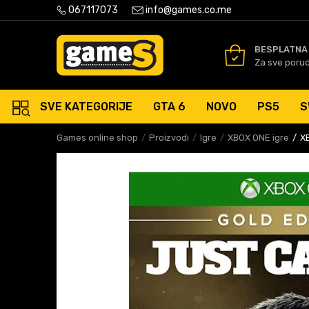
PLATNA ISPORUKA PORUDŽBINA PREKO 50 EUR
067117073
info@games.co.me
SIGURNO PLAĆANJE PLATNIM
BESPLATNA
Za sve poru
SVE KATEGORIJE
GTA 6
NOVO
PS5
S
Games online shop
Proizvodi
Igre
XBOX ONE igre
XB