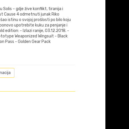
olis – gdje žive konflikt, tiranija i
st Cause 4 odmetnuti junak Riko
šao istinu o svojoj prošlosti po bilo koju
, ponovo upotrebite kuku za penjanje i
 edition: - Izlazi ranije, 03.12.2018. -
ototype Weaponized Wingsuit - Black
ion Pass - Golden Gear Pack
macija