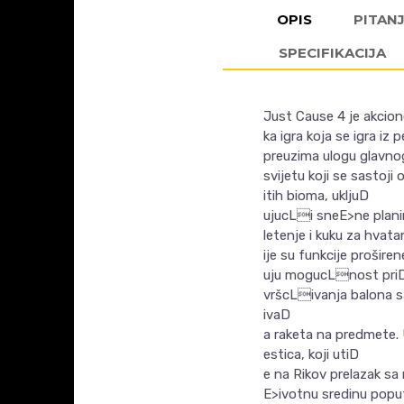
OPIS
PITAN
SPECIFIKACIJA
Just Cause 4 je akcio
ka igra koja se igra iz
preuzima ulogu glavnog 
svijetu koji se sastoji 
itih bioma, ukljuD
ujucLi sneE>ne planin
letenje i kuku za hvata
ije su funkcije prošire
uju mogucLnost pri
vršcLivanja balona 
ivaD
a raketa na predmete. 
estica, koji utiD
e na Rikov prelazak sa
E>ivotnu sredinu poput