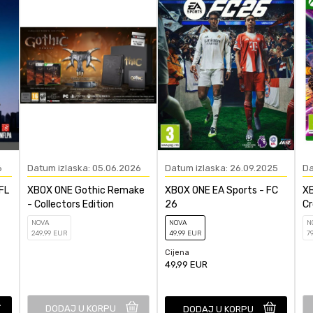
Open World Akcija
čunajte koliko je 6 - 1 :
POŠALJI
6
Datum izlaska: 05.06.2026
Datum izlaska: 26.09.2025
Da
FL
XBOX ONE Gothic Remake
XBOX ONE EA Sports - FC
XB
- Collectors Edition
26
Cr
NOVA
NOVA
N
249
,99
EUR
49
,99
EUR
7
Cijena
49,99
EUR
DODAJ U KORPU
DODAJ U KORPU