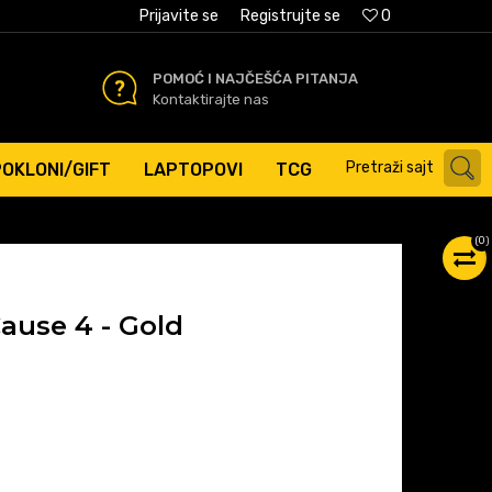
AĆANJE PLATNIM KARTICAMA
Prijavite se
Registrujte se
0
POMOĆ I NAJČEŠĆA PITANJA
Kontaktirajte nas
Pretraži sajt
POKLONI/GIFT
LAPTOPOVI
TCG
(
0
)
ause 4 - Gold