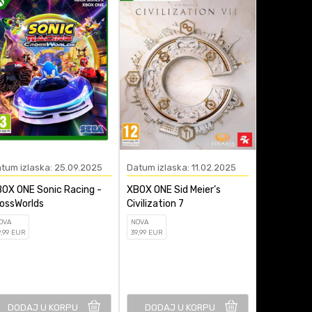
tum izlaska: 25.09.2025
Datum izlaska: 11.02.2025
Datum izla
OX ONE Sonic Racing -
XBOX ONE Sid Meier’s
XBOX ONE S
ossWorlds
Civilization 7
Survivor
OVA
NOVA
NOVA
9
,99
EUR
39
,99
EUR
59
,99
EUR
DODAJ U KORPU
DODAJ U KORPU
DODAJ