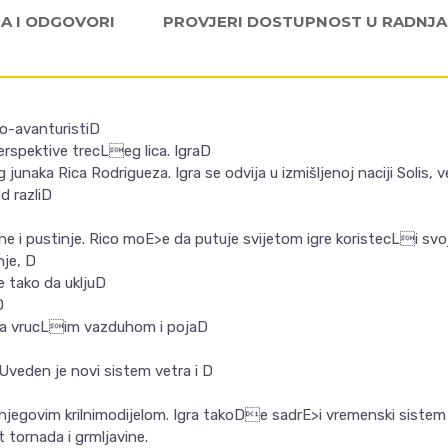
JA I ODGOVORI
PROVJERI DOSTUPNOST U RADNJ
no-avanturistiD
 perspektive trecLeg lica. IgraD
junaka Rica Rodrigueza. Igra se odvija u izmišljenoj naciji Solis,
od razliD
e i pustinje. Rico moE>e da putuje svijetom igre koristecLi svoj
nje, D
ne tako da ukljuD
D
sa vrucLim vazduhom i pojaD
Uveden je novi sistem vetra i D
 njegovim krilnimodijelom. Igra takoDe sadrE>i vremenski sistem
 tornada i grmljavine.