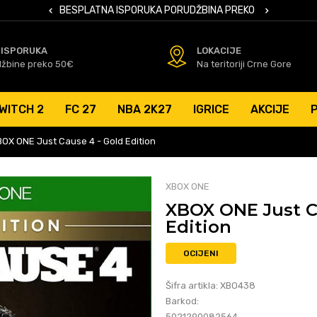
 KARTICAMA
BESPLATNA ISPORUKA PORUDŽBINA PREKO 50 EUR
SIGURNO PL
 ISPORUKA
LOKACIJE
džbine preko 50€
Na teritoriji Crne Gore
WITCH 2
FC 27
NBA 2K27
IGRICE
AKCIJE
OX ONE Just Cause 4 - Gold Edition
XBOX ONE
XBOX ONE Just C
Edition
OCIJENI
Šifra artikla:
XBO438
Barkod:
5021290082564