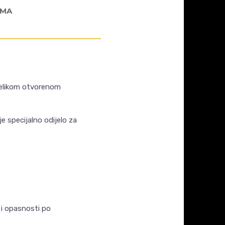
AMA
 velikom otvorenom
e specijalno odijelo za
 i opasnosti po