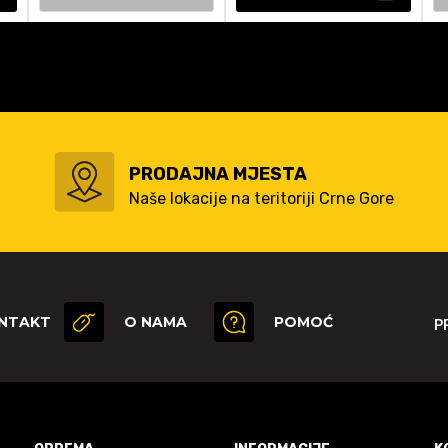
PRODAJNA MJESTA
Naše lokacije na teritoriji Crne Gore
NTAKT
O NAMA
POMOĆ
P