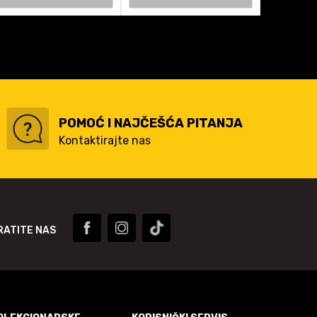
POMOĆ I NAJČEŠĆA PITANJA
Kontaktirajte nas
RATITE NAS