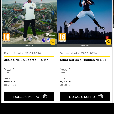
Datum izlaska: 25.09.2026
Datum izlaska: 13.08.2026
XBOX ONE EA Sports - FC 27
XBOX Series X Madden NFL 27
NOVA
NOVA
80
,99
EUR
84
,99
EUR
Cijena
Cijena
80,99
EUR
84,99
EUR
84,99
EUR
90,00
EUR
DODAJ U KORPU
DODAJ U KORPU