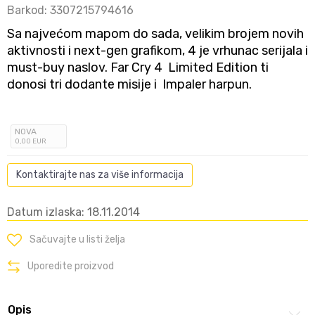
Barkod:
3307215794616
Sa najvećom mapom do sada, velikim brojem novih
aktivnosti i next-gen grafikom, 4 je vrhunac serijala i
must-buy naslov. Far Cry 4 Limited Edition ti
donosi tri dodante misije i Impaler harpun.
NOVA
0
,00
EUR
Kontaktirajte nas za više informacija
Datum izlaska: 18.11.2014
Sačuvajte u listi želja
Uporedite proizvod
Opis