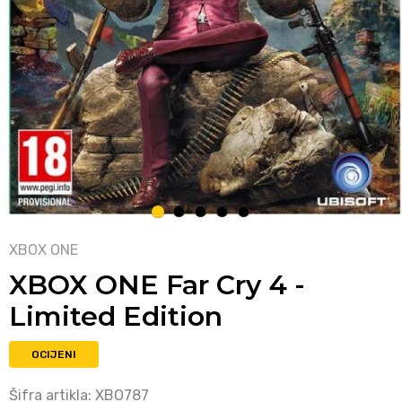
1
2
3
4
5
XBOX ONE
XBOX ONE Far Cry 4 -
Limited Edition
OCIJENI
Šifra artikla:
XBO787