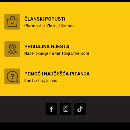
ČLANSKI POPUSTI
Platinasti / Zlatni / Srebrni
PRODAJNA MJESTA
Naše lokacije na teritoriji Crne Gore
POMOĆ I NAJČEŠĆA PITANJA
Kontaktirajte nas