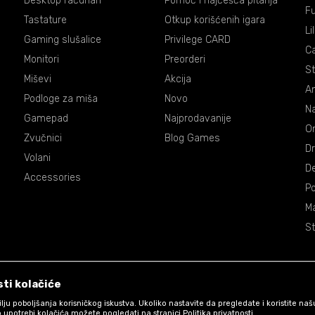
Desktop računari
Pomoć i najčešća pitanja
Fu
Tastature
Otkup korišćenih igara
Li
Gaming slušalice
Privilege CARD
C
Monitori
Preorderi
St
Miševi
Akcija
An
Podloge za miša
Novo
Na
Gamepad
Najprodavanije
On
Zvučnici
Blog Games
Dr
Volani
De
Accessories
P
Ma
St
ti kolačiće
 cilju poboljšanja korisničkog iskustva. Ukoliko nastavite da pregledate i koristite na
 upotrebi kolačića možete pogledati na stranici Politika privatnosti.