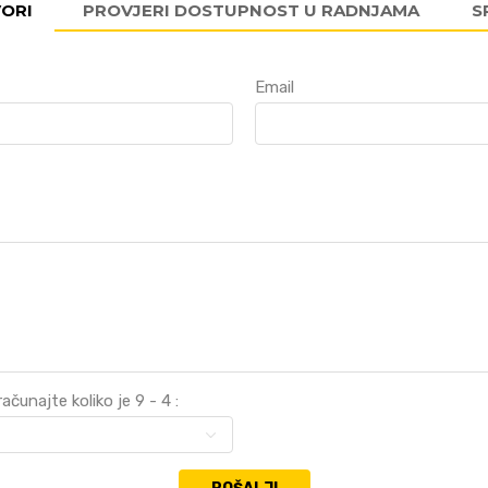
VORI
PROVJERI DOSTUPNOST U RADNJAMA
S
Email
ačunajte koliko je 9 - 4 :