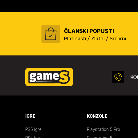
ČLANSKI POPUSTI
Platinasti / Zlatni / Srebrni
KO
IGRE
KONZOLE
PS5 Igre
Playstation 5 Pro