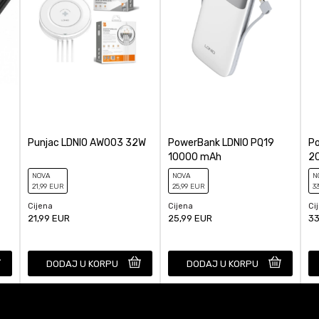
Punjac LDNIO AW003 32W
PowerBank LDNIO PQ19
P
10000 mAh
2
NOVA
NOVA
N
21
,99
EUR
25
,99
EUR
3
Cijena
Cijena
Ci
21,99
EUR
25,99
EUR
33
DODAJ U KORPU
DODAJ U KORPU