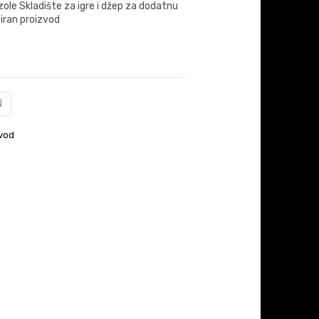
zole Skladište za igre i džep za dodatnu
iran proizvod
N
vod