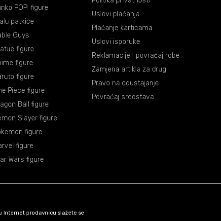
Politika privatnosti
nko POP! figure
Uslovi plaćanja
lalu patkice
Plaćanje karticama
able Guys
Uslovi isporuke
atue figure
Reklamacije i povraćaj robe
ime figure
Zamjena artikla za drugi
ruto figure
Pravo na odustajanje
e Piece figure
Povraćaj sredstava
agon Ball figure
mon Slayer figure
okemon figure
rvel figure
ar Wars figure
šu Internet prodavnicu slažete se