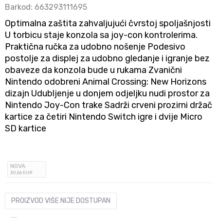
Barkod:
663293111695
Optimalna zaštita zahvaljujući čvrstoj spoljašnjosti
U torbicu staje konzola sa joy-con kontrolerima.
Praktična ručka za udobno nošenje Podesivo
postolje za displej za udobno gledanje i igranje bez
obaveze da konzola bude u rukama Zvanični
Nintendo odobreni Animal Crossing: New Horizons
dizajn Udubljenje u donjem odjeljku nudi prostor za
Nintendo Joy-Con trake Sadrži crveni prozirni držač
kartice za četiri Nintendo Switch igre i dvije Micro
SD kartice
NOVA
30
,56
EUR
PROIZVOD VIŠE NIJE DOSTUPAN