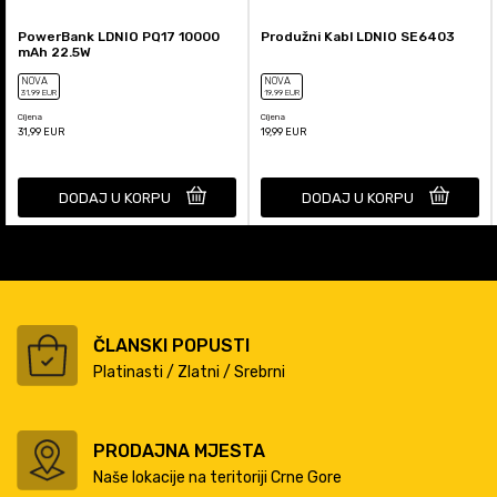
PowerBank LDNIO PQ17 10000
Produžni Kabl LDNIO SE6403
mAh 22.5W
NOVA
NOVA
31
,99
EUR
19
,99
EUR
Cijena
Cijena
31,99
EUR
19,99
EUR
DODAJ U KORPU
DODAJ U KORPU
ČLANSKI POPUSTI
Platinasti / Zlatni / Srebrni
PRODAJNA MJESTA
Naše lokacije na teritoriji Crne Gore