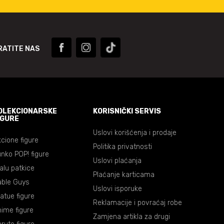
RATITE NAS
OLEKCIONARSKE
KORISNIČKI SERVIS
IGURE
Uslovi korišćenja i prodaje
cione figure
Politika privatnosti
nko POP! figure
Uslovi plaćanja
lalu patkice
Plaćanje karticama
able Guys
Uslovi isporuke
atue figure
Reklamacije i povraćaj robe
ime figure
Zamjena artikla za drugi