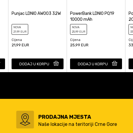
Punjac LDNIO AW003 32W
PowerBank LDNIO PQ19
P
10000 mAh
2
NOVA
NOVA
N
21
,99
EUR
25
,99
EUR
3
Cijena
Cijena
Ci
21,99
EUR
25,99
EUR
33
DODAJ U KORPU
DODAJ U KORPU
PRODAJNA MJESTA
Naše lokacije na teritoriji Crne Gore