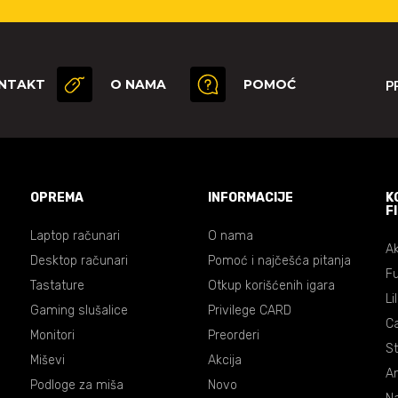
NTAKT
O NAMA
POMOĆ
P
OPREMA
INFORMACIJE
K
F
Laptop računari
O nama
Ak
Desktop računari
Pomoć i najčešća pitanja
Fu
Tastature
Otkup korišćenih igara
Li
Gaming slušalice
Privilege CARD
C
Monitori
Preorderi
St
Miševi
Akcija
An
Podloge za miša
Novo