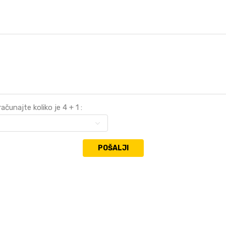
ačunajte koliko je 4 + 1 :
POŠALJI
VREDNOST