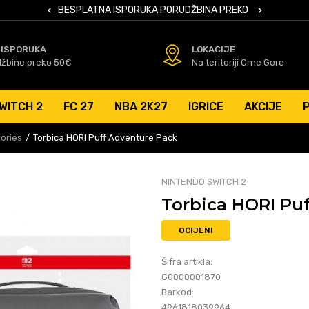
 KARTICAMA
BESPLATNA ISPORUKA PORUDŽBINA PREKO 50 EUR
SIGURNO PL
 ISPORUKA
LOKACIJE
džbine preko 50€
Na teritoriji Crne Gore
WITCH 2
FC 27
NBA 2K27
IGRICE
AKCIJE
ories
Torbica HORI Puff Adventure Pack
NINTENDO SWITCH 2
Torbica HORI Pu
OCIJENI
Šifra artikla:
G0000001870
Barkod:
4961818039964