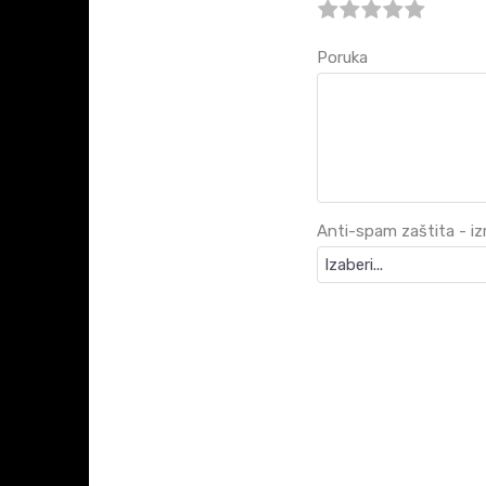
Poruka
Anti-spam zaštita - izr
KARAKTERISTIKA