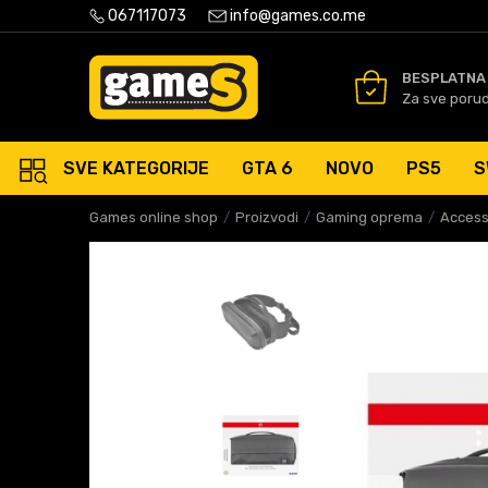
PLATNA ISPORUKA PORUDŽBINA PREKO 50 EUR
067117073
info@games.co.me
SIGURNO PLAĆANJE PLATNIM
BESPLATNA
Za sve poru
SVE KATEGORIJE
GTA 6
NOVO
PS5
S
Games online shop
Proizvodi
Gaming oprema
Access