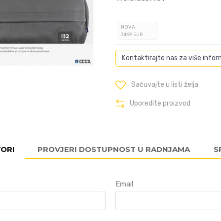
NOVA
34
,99
EUR
Kontaktirajte nas za više infor
Sačuvajte u listi želja
Uporedite proizvod
VORI
PROVJERI DOSTUPNOST U RADNJAMA
S
Email