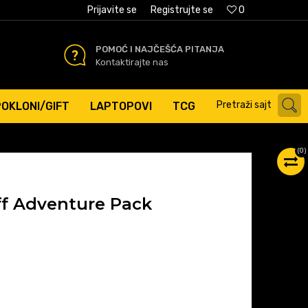
AĆANJE PLATNIM KARTICAMA
Prijavite se
Registrujte se
0
POMOĆ I NAJČEŠĆA PITANJA
Kontaktirajte nas
Pretraži sajt
POKLONI/GIFT
LAPTOPOVI
TCG
(
0
)
ff Adventure Pack