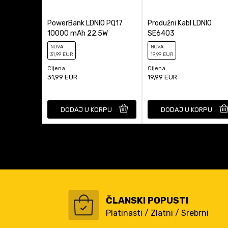
PowerBank LDNIO PQ17
Produžni Kabl LDNIO
10000 mAh 22.5W
SE6403
NOVA
NOVA
31
,99
EUR
19
,99
EUR
Cijena
Cijena
31,99
EUR
19,99
EUR
DODAJ U KORPU
DODAJ U KORPU
ČLANSKI POPUSTI
Platinasti / Zlatni / Srebrni