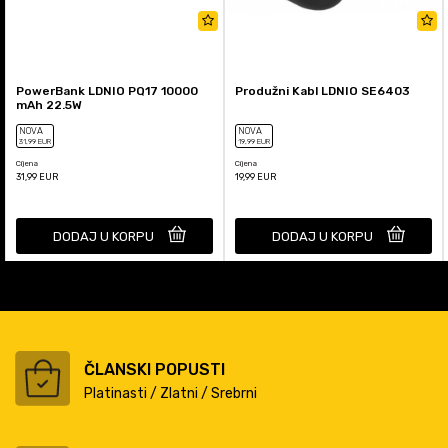
PowerBank LDNIO PQ17 10000
Produžni Kabl LDNIO SE6403
mAh 22.5W
NOVA
NOVA
31
,99
EUR
19
,99
EUR
Cijena
Cijena
31,99
EUR
19,99
EUR
DODAJ U KORPU
DODAJ U KORPU
ČLANSKI POPUSTI
Platinasti / Zlatni / Srebrni