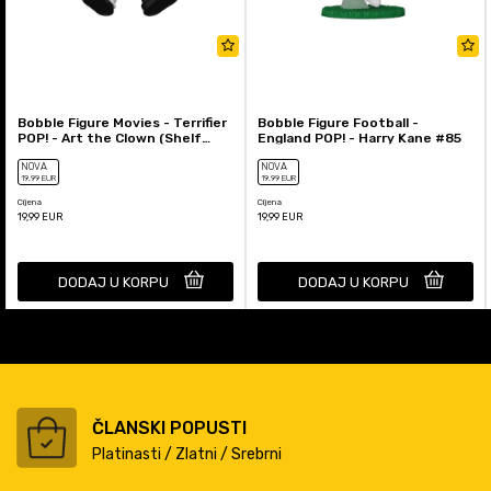
Bobble Figure Movies - Terrifier
Bobble Figure Football -
POP! - Art the Clown (Shelf
England POP! - Harry Kane #85
Sitter) #2011
NOVA
NOVA
19
,99
EUR
19
,99
EUR
Cijena
Cijena
19,99
EUR
19,99
EUR
DODAJ U KORPU
DODAJ U KORPU
ČLANSKI POPUSTI
Platinasti / Zlatni / Srebrni