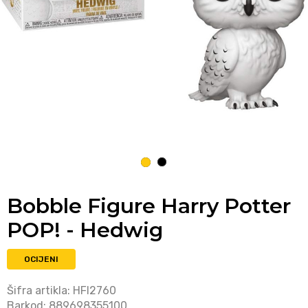
1
2
Bobble Figure Harry Potter
POP! - Hedwig
OCIJENI
Šifra artikla:
HFI2760
Barkod:
889698355100