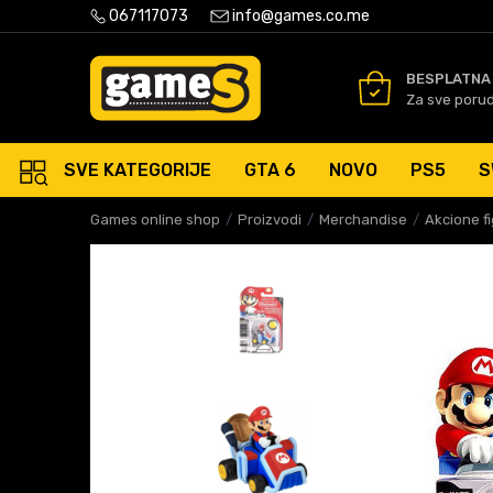
PLATNA ISPORUKA PORUDŽBINA PREKO 50 EUR
067117073
info@games.co.me
SIGURNO PLAĆANJE PLATNIM
BESPLATNA
Za sve poru
SVE KATEGORIJE
GTA 6
NOVO
PS5
S
Games online shop
Proizvodi
Merchandise
Akcione f