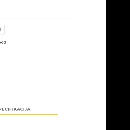
N
vod
PECIFIKACIJA