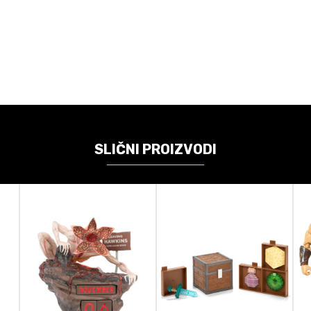
VREDNOST
Akcione figure
Jakks Pacific
Super Mario
SLIČNI PROIZVODI
Mini-figure
6cm