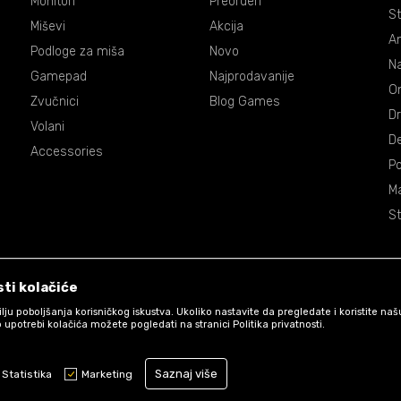
Monitori
Preorderi
St
Miševi
Akcija
An
Podloge za miša
Novo
Na
Gamepad
Najprodavanije
On
Zvučnici
Blog Games
Dr
Volani
De
Accessories
P
Ma
St
ti kolačiće
 cilju poboljšanja korisničkog iskustva. Ukoliko nastavite da pregledate i koristite na
 upotrebi kolačića možete pogledati na stranici Politika privatnosti.
Uslovi korišćenja web shopa
Saznaj više
Statistika
Marketing
www.games.co.me
NB SOFT
©2026
, Izrada
. Sva prava zadržana.