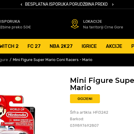
 KARTICAMA
BESPLATNA ISPORUKA PORUDŽBINA PREKO 50 EUR
SIGURNO PL
 ISPORUKA
LOKACIJE
džbine preko 50€
Na teritoriji Crne Gore
WITCH 2
FC 27
NBA 2K27
IGRICE
AKCIJE
igure
Mini Figure Super Mario Coni Racers - Mario
Mini Figure Supe
Mario
OCIJENI
Šifra artikla:
HFI3242
Barkod:
039897692807