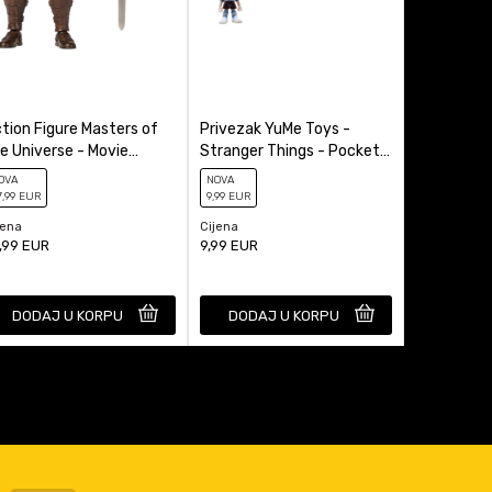
tion Figure Masters of
Privezak YuMe Toys -
Kasica (Ba
e Universe - Movie
Stranger Things - Pocket
Miles Mora
ronicles - He-Man
Hero - Blind Box
OVA
NOVA
NOVA
7
,99
EUR
9
,99
EUR
29
,99
EUR
jena
Cijena
Cijena
,99
EUR
9,99
EUR
29,99
EUR
DODAJ U KORPU
DODAJ U KORPU
DODAJ