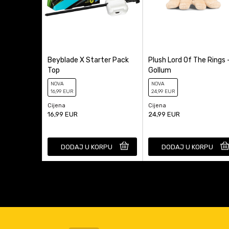
Beyblade X Starter Pack
Plush Lord Of The Rings 
Top
Gollum
NOVA
NOVA
16
,99
EUR
24
,99
EUR
Cijena
Cijena
16,99
EUR
24,99
EUR
DODAJ U KORPU
DODAJ U KORPU