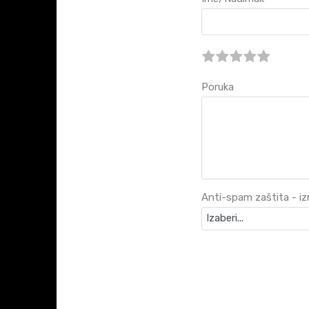
Poruka
Anti-spam zaštita - izr