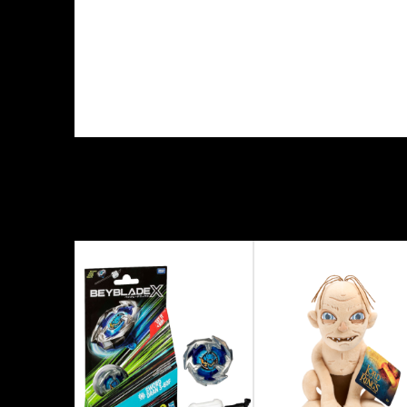
KARAKTERISTIKA
Kategorija
Proizvođač
Tema
Tip figure
Veličina figure