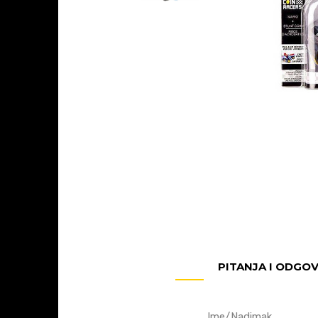
PITANJA I ODGO
Ime/Nadimak