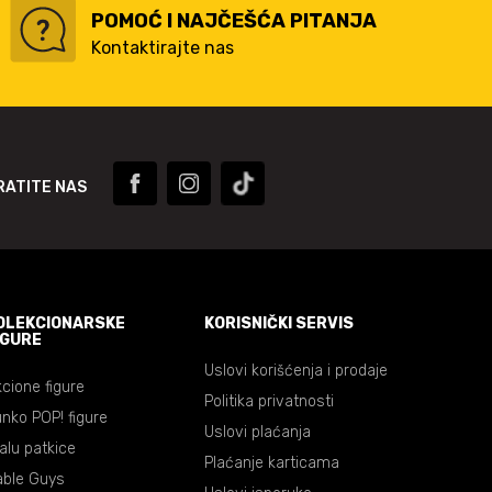
POMOĆ I NAJČEŠĆA PITANJA
Kontaktirajte nas
RATITE NAS
OLEKCIONARSKE
KORISNIČKI SERVIS
IGURE
Uslovi korišćenja i prodaje
cione figure
Politika privatnosti
nko POP! figure
Uslovi plaćanja
lalu patkice
Plaćanje karticama
able Guys