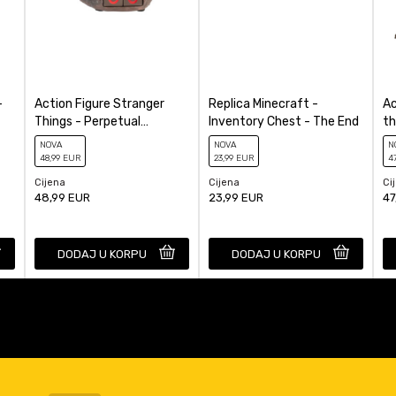
-
Action Figure Stranger
Replica Minecraft -
Ac
Things - Perpetual
Inventory Chest - The End
th
Calendar Demogorgon
Ch
NOVA
NOVA
N
48
,99
EUR
23
,99
EUR
4
Cijena
Cijena
Ci
48,99
EUR
23,99
EUR
47
DODAJ U KORPU
DODAJ U KORPU