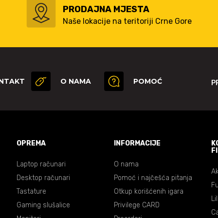
PRODAJNA MJESTA
Naše lokacije na teritoriji Crne Gore
NTAKT
O NAMA
POMOĆ
P
OPREMA
INFORMACIJE
K
F
Laptop računari
O nama
Ak
Desktop računari
Pomoć i najčešća pitanja
Fu
Tastature
Otkup korišćenih igara
Li
Gaming slušalice
Privilege CARD
C