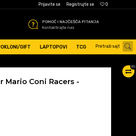
AĆANJE PLATNIM KARTICAMA
Prijavite se
Registrujte se
0
POMOĆ I NAJČEŠĆA PITANJA
Kontaktirajte nas
Pretraži sajt
POKLONI/GIFT
LAPTOPOVI
TCG
(
0
)
r Mario Coni Racers -