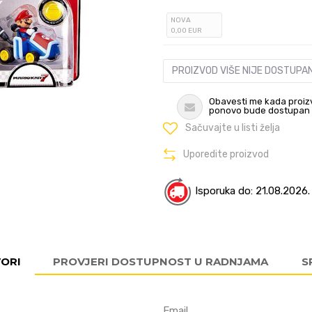
NOVA
0
,00
EUR
PROIZVOD VIŠE NIJE DOSTUPA
Obavesti me kada proiz
ponovo bude dostupan
Sačuvajte u listi želja
Uporedite proizvod
Isporuka do: 21.08.2026.
VORI
PROVJERI DOSTUPNOST U RADNJAMA
S
Email