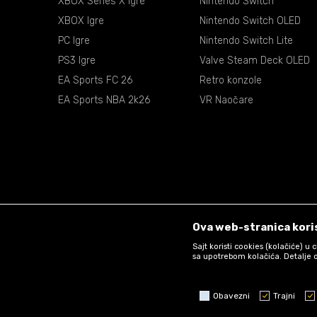
XBOX Series X Igre
Nintendo Switch
XBOX Igre
Nintendo Switch OLED
PC Igre
Nintendo Switch Lite
PS3 Igre
Valve Steam Deck OLED
EA Sports FC 26
Retro konzole
EA Sports NBA 2k26
VR Naočare
Ova web-stranica koris
Sajt koristi cookies (kolačiće) u
sa upotrebom kolačića. Detalje o
Obavezni
Trajni