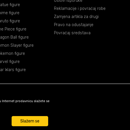
Uslovi isporuke
atue figure
Reklamacije i povraćaj robe
ime figure
Zamjena artikla za drugi
ruto figure
Pravo na odustajanje
e Piece figure
Povraćaj sredstava
agon Ball figure
mon Slayer figure
okemon figure
rvel figure
ar Wars figure
šu Internet prodavnicu slažete se
Slažem se