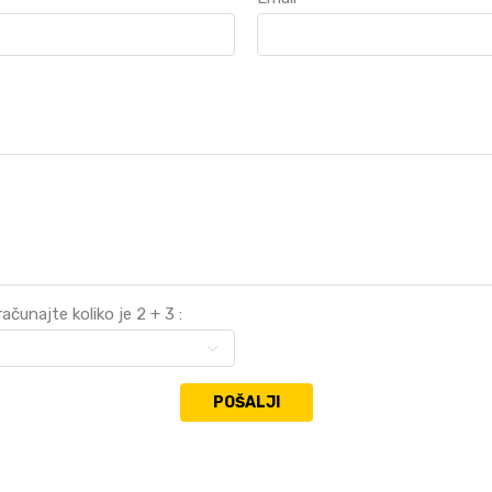
ačunajte koliko je 2 + 3 :
POŠALJI