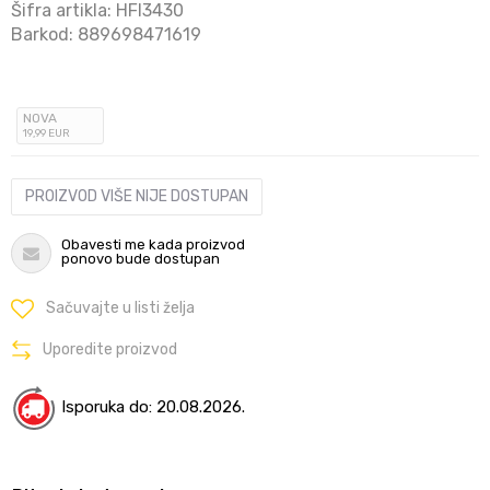
Šifra artikla:
HFI3430
Barkod:
889698471619
NOVA
19
,99
EUR
PROIZVOD VIŠE NIJE DOSTUPAN
Obavesti me kada proizvod
ponovo bude dostupan
Sačuvajte u listi želja
Uporedite proizvod
Isporuka do: 20.08.2026.