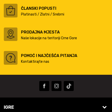
ČLANSKI POPUSTI
Platinasti / Zlatni / Srebrni
PRODAJNA MJESTA
Naše lokacije na teritoriji Crne Gore
POMOĆ I NAJČEŠĆA PITANJA
Kontaktirajte nas
IGRE