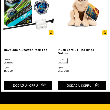
Beyblade X Starter Pack Top
Plush Lord Of The Rings -
Gollum
NOVA
NOVA
16
,99
EUR
24
,99
EUR
Cijena
Cijena
16,99
EUR
24,99
EUR
DODAJ U KORPU
DODAJ U KORPU