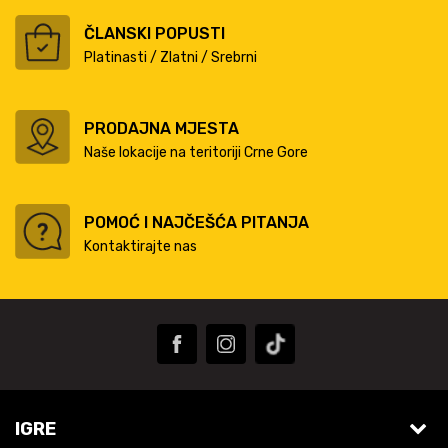
ČLANSKI POPUSTI
Platinasti / Zlatni / Srebrni
PRODAJNA MJESTA
Naše lokacije na teritoriji Crne Gore
POMOĆ I NAJČEŠĆA PITANJA
Kontaktirajte nas
IGRE