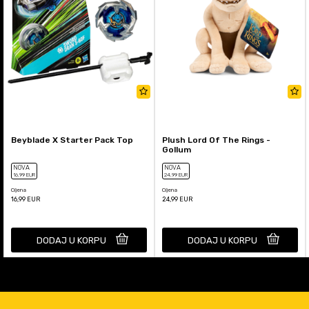
Beyblade X Starter Pack Top
Plush Lord Of The Rings -
Gollum
NOVA
NOVA
16
,99
EUR
24
,99
EUR
Cijena
Cijena
16,99
EUR
24,99
EUR
DODAJ U KORPU
DODAJ U KORPU