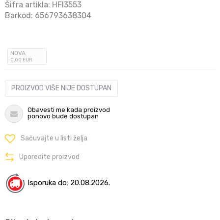
Šifra artikla:
HFI3553
Barkod:
656793638304
NOVA
0
,00
EUR
PROIZVOD VIŠE NIJE DOSTUPAN
Obavesti me kada proizvod
ponovo bude dostupan
Sačuvajte u listi želja
Uporedite proizvod
Isporuka do: 20.08.2026.