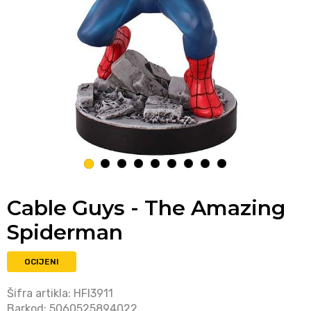
1
2
3
4
5
6
7
8
9
Cable Guys - The Amazing
Spiderman
OCIJENI
Šifra artikla:
HFI3911
Barkod:
5060525894022