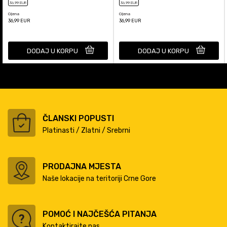
36
,99
EUR
36
,99
EUR
Cijena
Cijena
36,99
EUR
36,99
EUR
DODAJ U KORPU
DODAJ U KORPU
ČLANSKI POPUSTI
Platinasti / Zlatni / Srebrni
PRODAJNA MJESTA
Naše lokacije na teritoriji Crne Gore
POMOĆ I NAJČEŠĆA PITANJA
Kontaktirajte nas