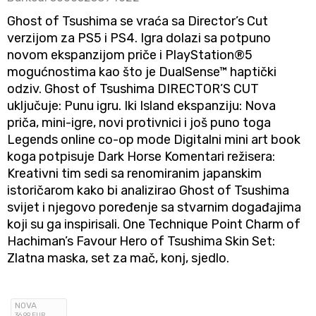
Ghost of Tsushima se vraća sa Director’s Cut
verzijom za PS5 i PS4. Igra dolazi sa potpuno
novom ekspanzijom priče i PlayStation®5
mogućnostima kao što je DualSense™ haptički
odziv. Ghost of Tsushima DIRECTOR’S CUT
uključuje: Punu igru. Iki Island ekspanziju: Nova
priča, mini-igre, novi protivnici i još puno toga
Legends online co-op mode Digitalni mini art book
koga potpisuje Dark Horse Komentari režisera:
Kreativni tim sedi sa renomiranim japanskim
istoričarom kako bi analizirao Ghost of Tsushima
svijet i njegovo poređenje sa stvarnim događajima
koji su ga inspirisali. One Technique Point Charm of
Hachiman’s Favour Hero of Tsushima Skin Set:
Zlatna maska, set za mač, konj, sjedlo.
NOVA
36
,99
EUR