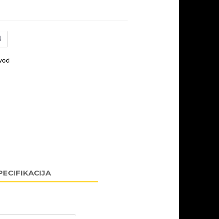
N
vod
PECIFIKACIJA