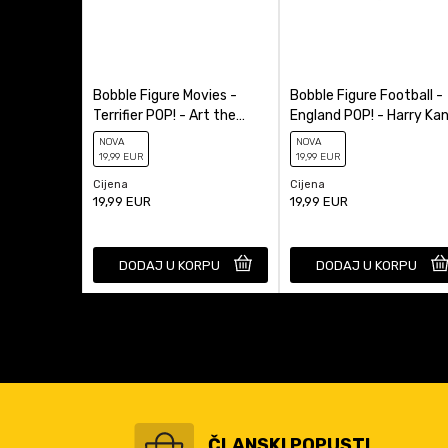
Bobble Figure Movies -
Bobble Figure Football -
Terrifier POP! - Art the
England POP! - Harry Ka
Clown (Shelf Sitter) #2011
#85
NOVA
NOVA
19
,99
EUR
19
,99
EUR
Cijena
Cijena
19,99
EUR
19,99
EUR
DODAJ U KORPU
DODAJ U KORPU
ČLANSKI POPUSTI