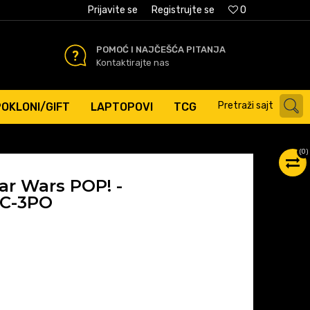
AĆANJE PLATNIM KARTICAMA
Prijavite se
Registrujte se
0
POMOĆ I NAJČEŠĆA PITANJA
Kontaktirajte nas
Pretraži sajt
POKLONI/GIFT
LAPTOPOVI
TCG
(
0
)
ar Wars POP! -
 C-3PO