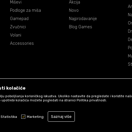
Miševi
Akcija
An
Podloge za miša
Novo
Na
Gamepad
Najprodavanije
On
Zvučnici
Blog Games
Dr
Volani
De
Accessories
P
Ma
St
ti kolačiće
 cilju poboljšanja korisničkog iskustva. Ukoliko nastavite da pregledate i koristite na
 upotrebi kolačića možete pogledati na stranici Politika privatnosti.
Uslovi korišćenja web shopa
Saznaj više
Statistika
Marketing
www.games.co.me
NB SOFT
©2026
, Izrada
. Sva prava zadržana.