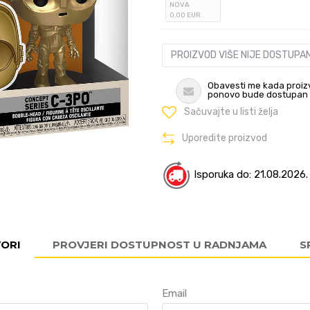
NOVA
0
,00
EUR
PROIZVOD VIŠE NIJE DOSTUPA
Obavesti me kada proiz
ponovo bude dostupan
Sačuvajte u listi želja
Uporedite proizvod
Isporuka do: 21.08.2026.
VORI
PROVJERI DOSTUPNOST U RADNJAMA
S
Email