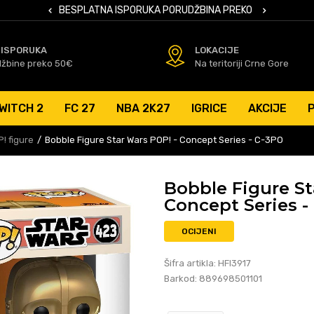
 KARTICAMA
BESPLATNA ISPORUKA PORUDŽBINA PREKO 50 EUR
SIGURNO PL
 ISPORUKA
LOKACIJE
džbine preko 50€
Na teritoriji Crne Gore
WITCH 2
FC 27
NBA 2K27
IGRICE
AKCIJE
! figure
Bobble Figure Star Wars POP! - Concept Series - C-3PO
Bobble Figure St
Concept Series -
OCIJENI
Šifra artikla:
HFI3917
Barkod:
889698501101