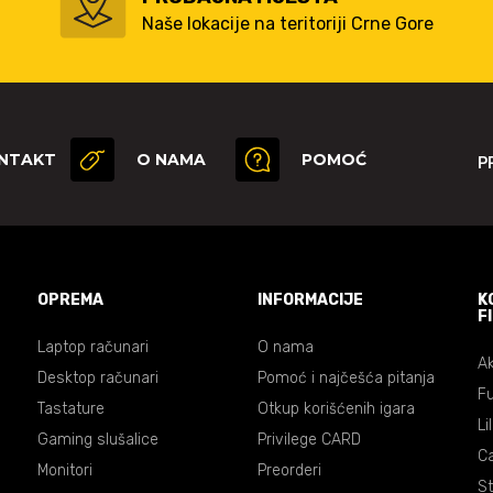
Naše lokacije na teritoriji Crne Gore
NTAKT
O NAMA
POMOĆ
P
OPREMA
INFORMACIJE
K
F
Laptop računari
O nama
Ak
Desktop računari
Pomoć i najčešća pitanja
Fu
Tastature
Otkup korišćenih igara
Li
Gaming slušalice
Privilege CARD
C
Monitori
Preorderi
St