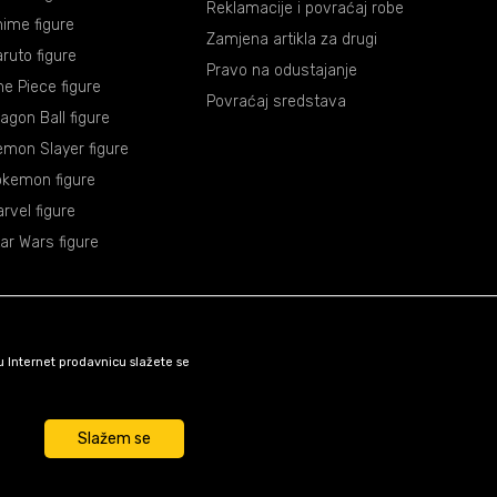
Reklamacije i povraćaj robe
ime figure
Zamjena artikla za drugi
ruto figure
Pravo na odustajanje
e Piece figure
Povraćaj sredstava
agon Ball figure
mon Slayer figure
okemon figure
rvel figure
ar Wars figure
šu Internet prodavnicu slažete se
Slažem se