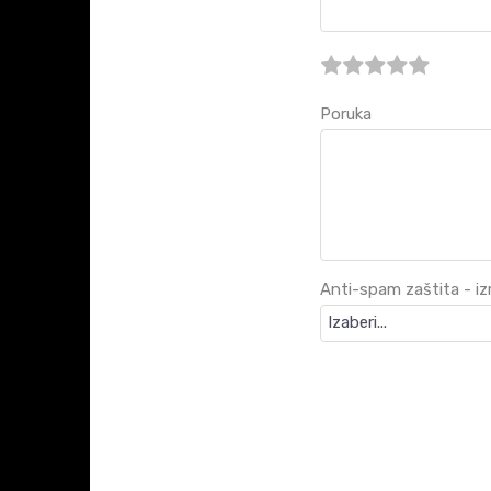
Poruka
Anti-spam zaštita - izra