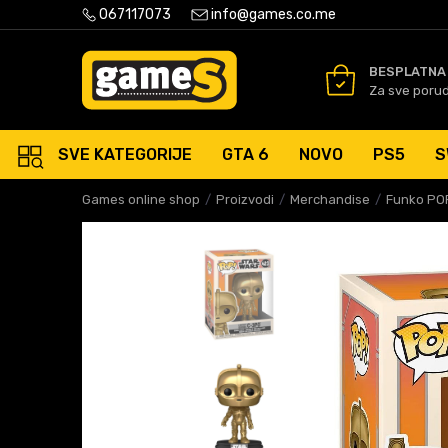
PLATNA ISPORUKA PORUDŽBINA PREKO 50 EUR
067117073
info@games.co.me
SIGURNO PLAĆANJE PLATNIM
BESPLATNA
Za sve poru
SVE KATEGORIJE
GTA 6
NOVO
PS5
S
Games online shop
Proizvodi
Merchandise
Funko POP