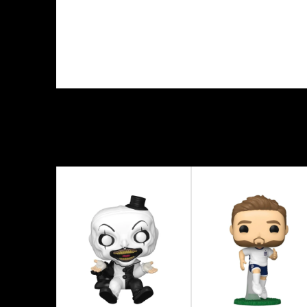
KARAKTERISTIKA
Kategorija
Proizvođač
Tema
Tip figure
Veličina figure