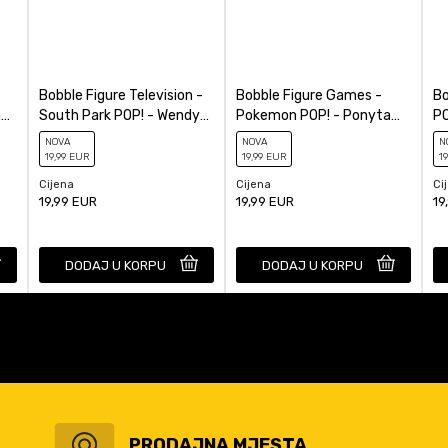
Bobble Figure Television -
Bobble Figure Games -
Bo
ne
South Park POP! - Wendy
Pokemon POP! - Ponyta
PO
Testaburger #1762
#644
NOVA
NOVA
N
19
,99
EUR
19
,99
EUR
19
Cijena
Cijena
Ci
19,99
EUR
19,99
EUR
19
DODAJ U KORPU
DODAJ U KORPU
PRODAJNA MJESTA