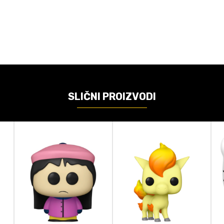
VREDNOST
Funko POP! figure
Funko
Star Wars
SLIČNI PROIZVODI
Bobble Figure
9cm