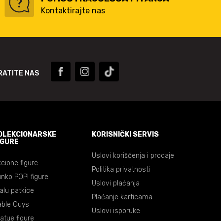
Kontaktirajte nas
RATITE NAS
OLEKCIONARSKE
KORISNIČKI SERVIS
IGURE
Uslovi korišćenja i prodaje
cione figure
Politika privatnosti
nko POP! figure
Uslovi plaćanja
lalu patkice
Plaćanje karticama
able Guys
Uslovi isporuke
atue figure