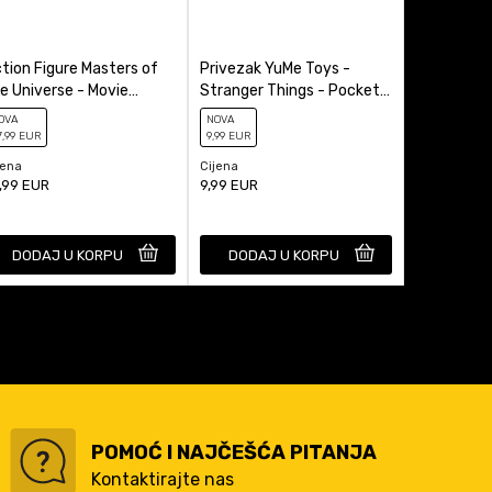
tion Figure Masters of
Privezak YuMe Toys -
Kasica (Ba
e Universe - Movie
Stranger Things - Pocket
Miles Mora
ronicles - He-Man
Hero - Blind Box
OVA
NOVA
NOVA
7
,99
EUR
9
,99
EUR
29
,99
EUR
jena
Cijena
Cijena
,99
EUR
9,99
EUR
29,99
EUR
DODAJ U KORPU
DODAJ U KORPU
DODAJ
POMOĆ I NAJČEŠĆA PITANJA
Kontaktirajte nas