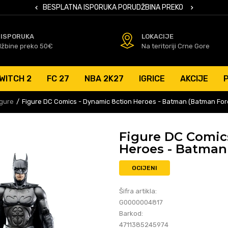
 KARTICAMA
BESPLATNA ISPORUKA PORUDŽBINA PREKO 50 EUR
SIGURNO PL
 ISPORUKA
LOKACIJE
džbine preko 50€
Na teritoriji Crne Gore
WITCH 2
FC 27
NBA 2K27
IGRICE
AKCIJE
igure
Figure DC Comics - Dynamic 8ction Heroes - Batman (Batman For
Figure DC Comic
Heroes - Batman
OCIJENI
Šifra artikla:
G0000004817
Barkod:
4711385245974