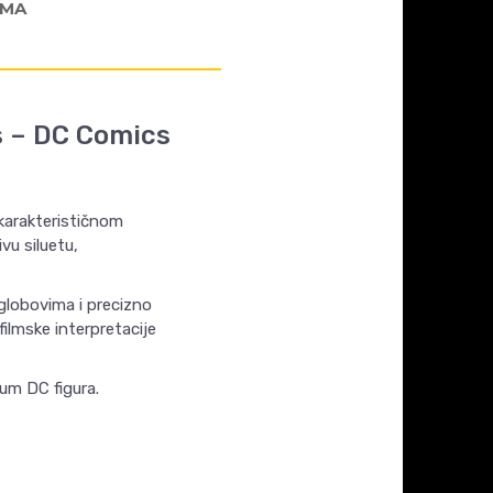
AMA
s – DC Comics
karakterističnom
vu siluetu,
zglobovima i precizno
filmske interpretacije
ium DC figura.