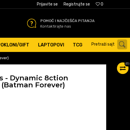
AĆANJE PLATNIM KARTICAMA
Prijavite se
Registrujte se
0
POMOĆ I NAJČEŠĆA PITANJA
Kontaktirajte nas
Pretraži sajt
POKLONI/GIFT
LAPTOPOVI
TCG
ever)
(
0
)
s - Dynamic 8ction
 (Batman Forever)