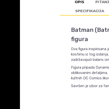
OPIS
PITAN
SPECIFIKACIJA
Batman (Batm
figura
Ova figura inspirisana 
kostimu iz tog izdanja.
zadržavajući balans izm
Figura pripada Dynamic 
oblikovanim detaljima. 
kultnih DC Comics liko
Savršen je izbor za fa
Ime/Nadimak
KARAKTERISTIKA