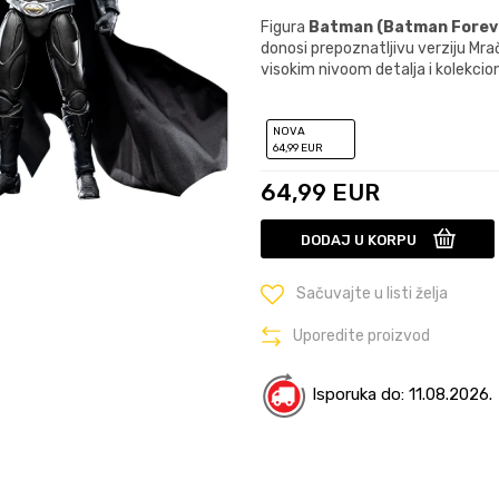
Figura
Batman (Batman Forev
donosi prepoznatljivu verziju Mra
visokim nivoom detalja i kolekci
NOVA
64
,99
EUR
64,99
EUR
DODAJ U KORPU
Sačuvajte u listi želja
Uporedite proizvod
Isporuka do: 11.08.2026.