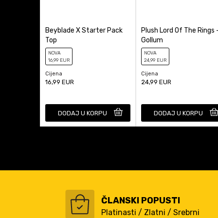
Beyblade X Starter Pack
Plush Lord Of The Rings 
Top
Gollum
NOVA
NOVA
16
,99
EUR
24
,99
EUR
Cijena
Cijena
16,99
EUR
24,99
EUR
DODAJ U KORPU
DODAJ U KORPU
ČLANSKI POPUSTI
Platinasti / Zlatni / Srebrni