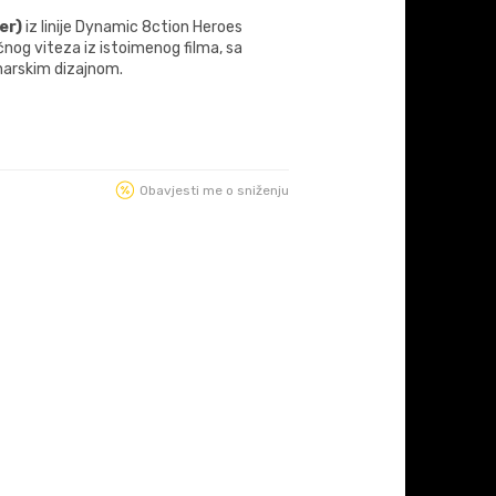
er)
iz linije Dynamic 8ction Heroes
čnog viteza iz istoimenog filma, sa
onarskim dizajnom.
Obavjesti me o sniženju