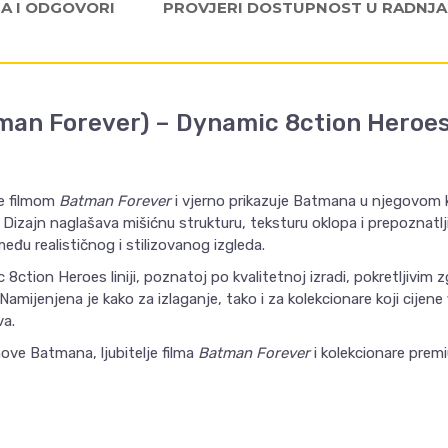
JA I ODGOVORI
PROVJERI DOSTUPNOST U RADNJ
an Forever) – Dynamic 8ction Heroe
je filmom
Batman Forever
i vjerno prikazuje Batmana u njegovom 
 Dizajn naglašava mišićnu strukturu, teksturu oklopa i prepoznatlji
eđu realističnog i stilizovanog izgleda.
8ction Heroes liniji, poznatoj po kvalitetnoj izradi, pokretljivim 
Namijenjena je kako za izlaganje, tako i za kolekcionare koji cijene 
va.
nove Batmana, ljubitelje filma
Batman Forever
i kolekcionare prem
Email
VREDNOST