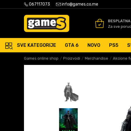
PLATNA ISPORUKA PORUDŽBINA PREKO 50 EUR
067117073
info@games.co.me
SIGURNO PLAĆANJE PLATNIM
BESPLATNA
Za sve poru
SVE KATEGORIJE
GTA 6
NOVO
PS5
S
Games online shop
Proizvodi
Merchandise
Akcione f