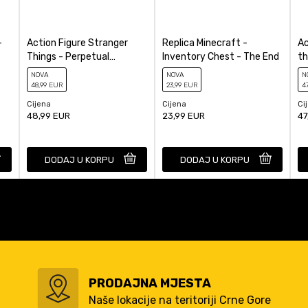
-
Action Figure Stranger
Replica Minecraft -
Ac
Things - Perpetual
Inventory Chest - The End
th
Calendar Demogorgon
Ch
NOVA
NOVA
N
48
,99
EUR
23
,99
EUR
4
Cijena
Cijena
Ci
48,99
EUR
23,99
EUR
47
DODAJ U KORPU
DODAJ U KORPU
PRODAJNA MJESTA
Naše lokacije na teritoriji Crne Gore