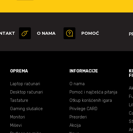
NTAKT
O NAMA
POMOĆ
P
OPREMA
INFORMACIJE
K
F
Laptop računari
O nama
Ak
Desktop računari
Pomoć i najčešća pitanja
Fu
Tastature
Otkup korišćenih igara
Li
Gaming slušalice
Privilege CARD
C
Monitori
Preorderi
St
Miševi
Akcija
An