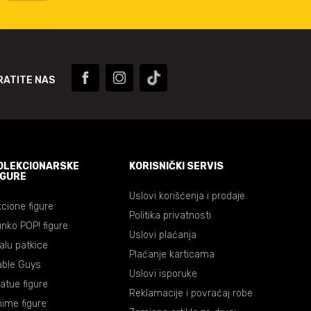
RATITE NAS
OLEKCIONARSKE
KORISNIČKI SERVIS
IGURE
Uslovi korišćenja i prodaje
cione figure
Politika privatnosti
nko POP! figure
Uslovi plaćanja
lalu patkice
Plaćanje karticama
able Guys
Uslovi isporuke
atue figure
Reklamacije i povraćaj robe
ime figure