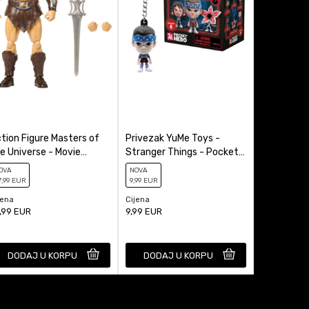
tion Figure Masters of
Privezak YuMe Toys -
Kasica (Ba
e Universe - Movie
Stranger Things - Pocket
Miles Mora
ronicles - He-Man
Hero - Blind Box
OVA
NOVA
NOVA
7
,99
EUR
9
,99
EUR
29
,99
EUR
jena
Cijena
Cijena
,99
EUR
9,99
EUR
29,99
EUR
DODAJ U KORPU
DODAJ U KORPU
DODAJ