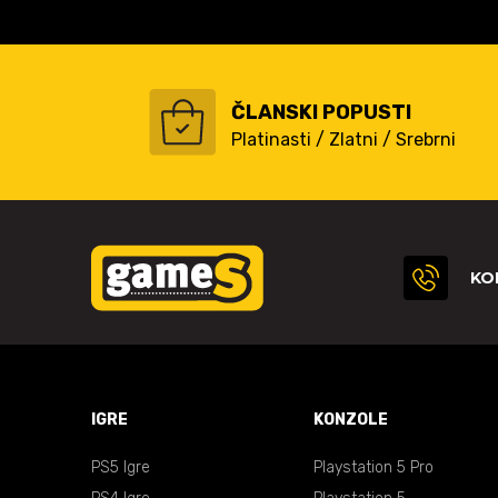
ČLANSKI POPUSTI
Platinasti / Zlatni / Srebrni
KO
IGRE
KONZOLE
PS5 Igre
Playstation 5 Pro