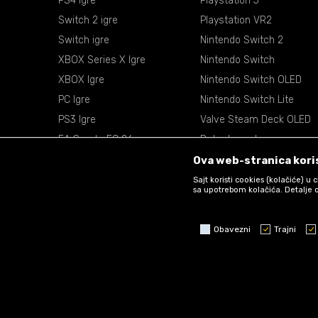
PS4 Igre
Playstation 5
Switch 2 igre
Playstation VR2
Switch igre
Nintendo Switch 2
XBOX Series X Igre
Nintendo Switch
XBOX Igre
Nintendo Switch OLED
PC Igre
Nintendo Switch Lite
PS3 Igre
Valve Steam Deck OLED
EA Sports FC 26
Retro konzole
EA Sports NBA 2k26
VR Naočare
Ova web-stranica koris
Sajt koristi cookies (kolačiće) u
sa upotrebom kolačića. Detalje o
Obavezni
Trajni
Obavezni
Trajni
Statistika