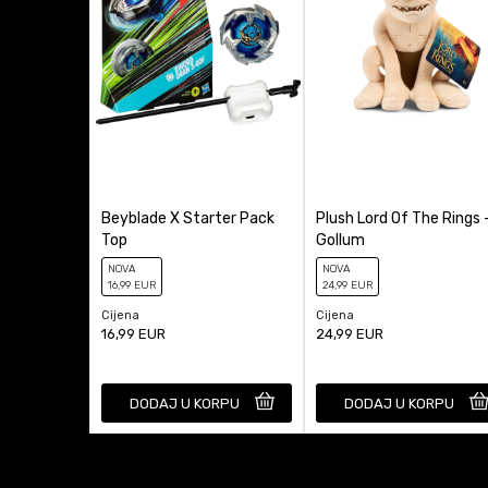
Beyblade X Starter Pack
Plush Lord Of The Rings 
Top
Gollum
NOVA
NOVA
16
,99
EUR
24
,99
EUR
Cijena
Cijena
16,99
EUR
24,99
EUR
DODAJ U KORPU
DODAJ U KORPU