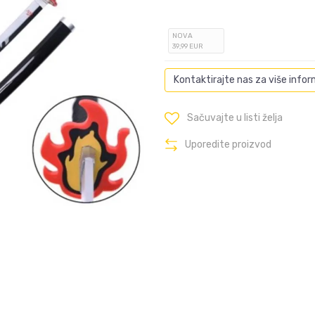
NOVA
39
,99
EUR
Kontaktirajte nas za više infor
Sačuvajte u listi želja
Uporedite proizvod