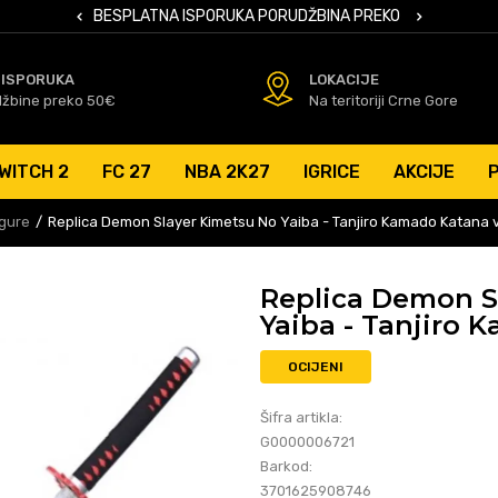
 KARTICAMA
BESPLATNA ISPORUKA PORUDŽBINA PREKO 50 EUR
SIGURNO PL
 ISPORUKA
LOKACIJE
džbine preko 50€
Na teritoriji Crne Gore
WITCH 2
FC 27
NBA 2K27
IGRICE
AKCIJE
igure
Replica Demon Slayer Kimetsu No Yaiba - Tanjiro Kamado Katana 
Replica Demon S
Yaiba - Tanjiro 
OCIJENI
Šifra artikla:
G0000006721
Barkod:
3701625908746