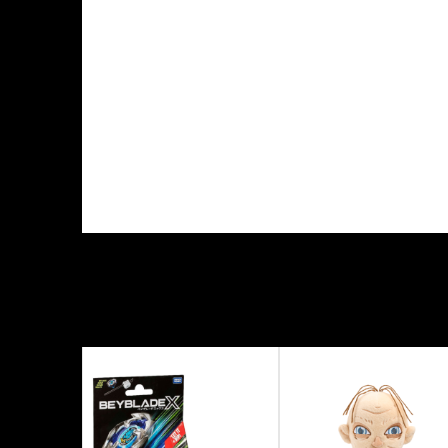
KARAKTERISTIKA
Kategorija
Proizvođač
Tema
Tip figure
Veličina figure