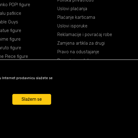
Politika privatnosti
nko POP! figure
Uslovi plaćanja
lalu patkice
Plaćanje karticama
able Guys
Uslovi isporuke
atue figure
Reklamacije i povraćaj robe
ime figure
Zamjena artikla za drugi
ruto figure
Pravo na odustajanje
e Piece figure
Povraćaj sredstava
agon Ball figure
mon Slayer figure
šu Internet prodavnicu slažete se
okemon figure
rvel figure
Slažem se
ar Wars figure
unkcije kao što su navigacija
su nužni za ispravno
e funkcije i tako Vam