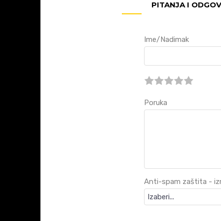
PITANJA I ODGO
Ime/Nadimak
Poruka
Anti-spam zaštita - izr