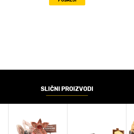
POŠALJI
VREDNOST
Akcione figure
Amont
Demon Slayer
SLIČNI PROIZVODI
Replica
95cm