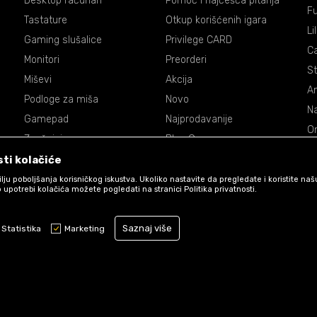
Desktop računari
Pomoć i najčešća pitanja
Fu
Tastature
Otkup korišćenih igara
Li
Gaming slušalice
Privilege CARD
C
Monitori
Preorderi
St
Miševi
Akcija
An
Podloge za miša
Novo
Na
Gamepad
Najprodavanije
On
Zvučnici
Blog Games
Dr
Volani
ti kolačiće
De
Accessories
 cilju poboljšanja korisničkog iskustva. Ukoliko nastavite da pregledate i koristite na
P
 upotrebi kolačića možete pogledati na stranici Politika privatnosti.
Ma
St
Saznaj više
Statistika
Marketing
Obavezni kolačići čine stranicu upotrebljivom omogućavajući osnovne f
stranicom i pristup zaštićenim područjima. Games koristi kolačiće koji 
funkcioniranje naše web stranice kako bismo omogućili pojedine tehničk
osigurali pozitivno korisničko iskustvo.