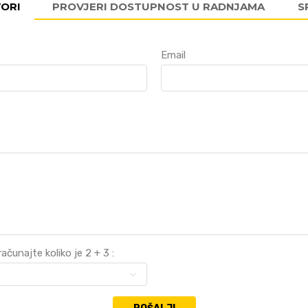
VORI
PROVJERI DOSTUPNOST U RADNJAMA
S
Email
ačunajte koliko je 2 + 3 :