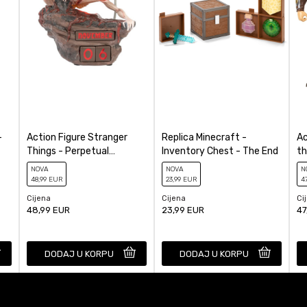
-
Action Figure Stranger
Replica Minecraft -
Ac
Things - Perpetual
Inventory Chest - The End
th
Calendar Demogorgon
Ch
NOVA
NOVA
N
48
,99
EUR
23
,99
EUR
4
Cijena
Cijena
Ci
48,99
EUR
23,99
EUR
47
DODAJ U KORPU
DODAJ U KORPU