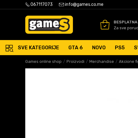
PLATNA ISPORUKA PORUDŽBINA PREKO 50 EUR
067117073
info@games.co.me
SIGURNO PLAĆANJE PLATNIM
BESPLATNA
Za sve poru
SVE KATEGORIJE
GTA 6
NOVO
PS5
S
Games online shop
Proizvodi
Merchandise
Akcione f