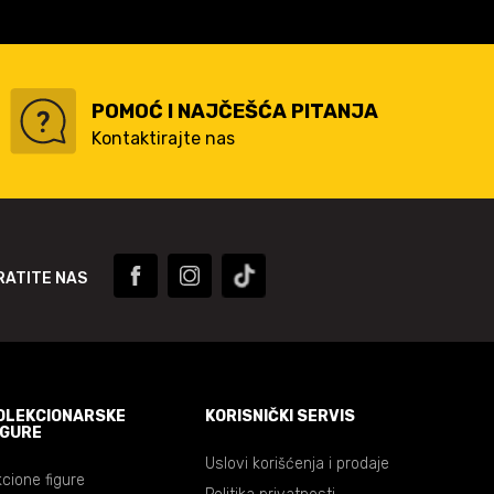
POMOĆ I NAJČEŠĆA PITANJA
Kontaktirajte nas
RATITE NAS
OLEKCIONARSKE
KORISNIČKI SERVIS
IGURE
Uslovi korišćenja i prodaje
cione figure