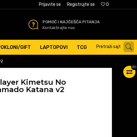
AĆANJE PLATNIM KARTICAMA
Prijavite se
Registrujte se
0
POMOĆ I NAJČEŠĆA PITANJA
Kontaktirajte nas
Pretraži sajt
POKLONI/GIFT
LAPTOPOVI
TCG
v2
(
0
)
layer Kimetsu No
Kamado Katana v2