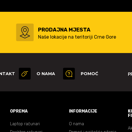
PRODAJNA MJESTA
Naše lokacije na teritoriji Crne Gore
NTAKT
O NAMA
POMOĆ
P
OPREMA
INFORMACIJE
K
F
Laptop računari
O nama
Ak