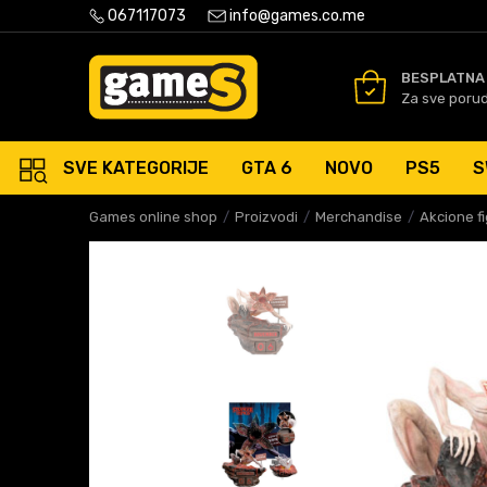
PLATNA ISPORUKA PORUDŽBINA PREKO 50 EUR
067117073
info@games.co.me
SIGURNO PLAĆANJE PLATNIM
BESPLATNA
Za sve poru
SVE KATEGORIJE
GTA 6
NOVO
PS5
S
Games online shop
Proizvodi
Merchandise
Akcione f