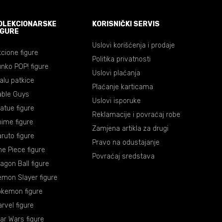
OLEKCIONARSKE
KORISNIČKI SERVIS
IGURE
Uslovi korišćenja i prodaje
cione figure
Politika privatnosti
nko POP! figure
Uslovi plaćanja
lalu patkice
Plaćanje karticama
able Guys
Uslovi isporuke
atue figure
Reklamacije i povraćaj robe
ime figure
Zamjena artikla za drugi
ruto figure
Pravo na odustajanje
e Piece figure
Povraćaj sredstava
agon Ball figure
mon Slayer figure
okemon figure
rvel figure
ar Wars figure