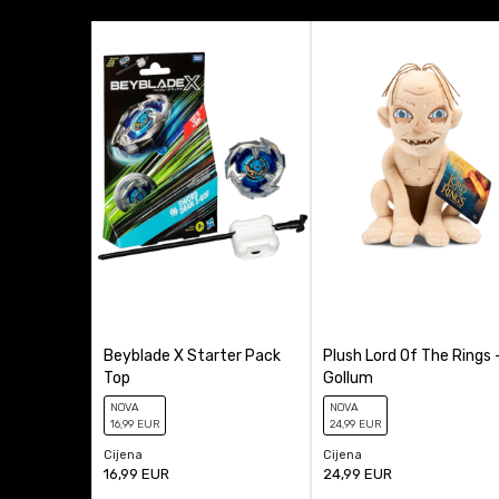
Tip figure
Anti-spam zaštita - izr
Beyblade X Starter Pack
Plush Lord Of The Rings 
Top
Gollum
NOVA
NOVA
16
,99
EUR
24
,99
EUR
Cijena
Cijena
16,99
EUR
24,99
EUR