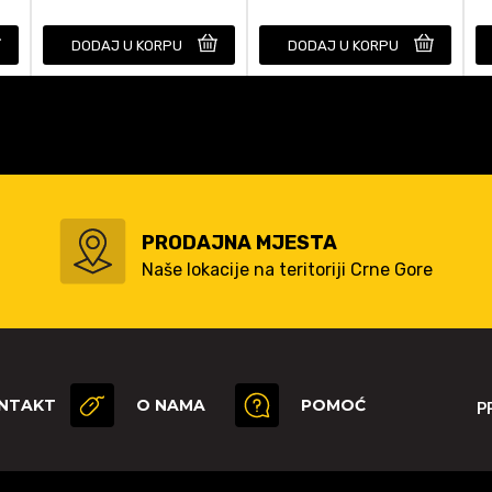
DODAJ U KORPU
DODAJ U KORPU
PRODAJNA MJESTA
Naše lokacije na teritoriji Crne Gore
NTAKT
O NAMA
POMOĆ
P