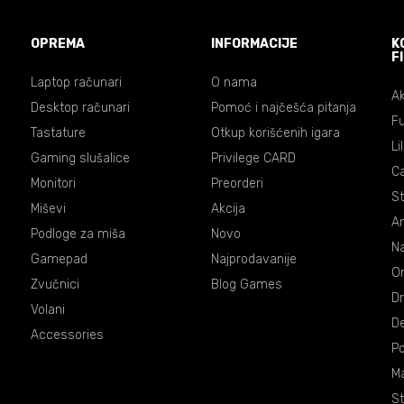
OPREMA
INFORMACIJE
K
F
Laptop računari
O nama
Ak
Desktop računari
Pomoć i najčešća pitanja
Fu
Tastature
Otkup korišćenih igara
Li
Gaming slušalice
Privilege CARD
C
Monitori
Preorderi
St
Miševi
Akcija
An
Podloge za miša
Novo
Na
Gamepad
Najprodavanije
On
Zvučnici
Blog Games
Dr
Volani
De
Accessories
P
Ma
St