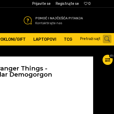
AĆANJE PLATNIM KARTICAMA
Prijavite se
Registrujte se
0
POMOĆ I NAJČEŠĆA PITANJA
Kontaktirajte nas
Pretraži sajt
POKLONI/GIFT
LAPTOPOVI
TCG
(
0
)
ranger Things -
ndar Demogorgon