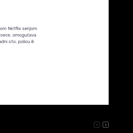
nom Netflix serijom
mjesece, omogućava
ni sto, policu ili