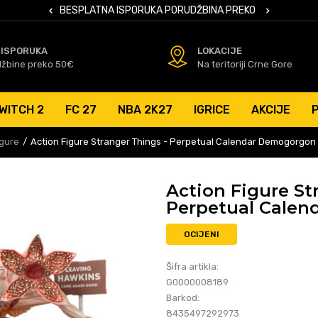
 KARTICAMA
BESPLATNA ISPORUKA PORUDŽBINA PREKO 50 EUR
SIGURNO PL
 ISPORUKA
LOKACIJE
džbine preko 50€
Na teritoriji Crne Gore
WITCH 2
FC 27
NBA 2K27
IGRICE
AKCIJE
igure
Action Figure Stranger Things - Perpetual Calendar Demogorgon
Action Figure St
Perpetual Cale
OCIJENI
Šifra artikla:
G0000008189
Barkod:
8435497292973