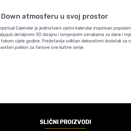
 Down atmosferu u svoj prostor
petual Calendar je jedinstveni vječni kalendar inspirisan popular
aljujući detaljnom 3D dizajnu i izmjenjivim oznakama za dane i 
tokom cijele godine. Predstavlja odličan dekorativni dodatak za rad
savršen poklon za fanove ove kultne serije.
Email
VREDNOST
Akcione figure
Grupo Erik
Stranger Things
SLIČNI PROIZVODI