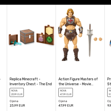
Action figure
ačunajte koliko je 2 + 3 :
POŠALJI
-
Replica Minecraft -
Action Figure Masters of
Pr
Inventory Chest - The End
the Universe - Movie
St
Chronicles - He-Man
He
NOVA
NOVA
N
23
,99
EUR
47
,99
EUR
9
,
Cijena
Cijena
Ci
23,99
EUR
47,99
EUR
9,