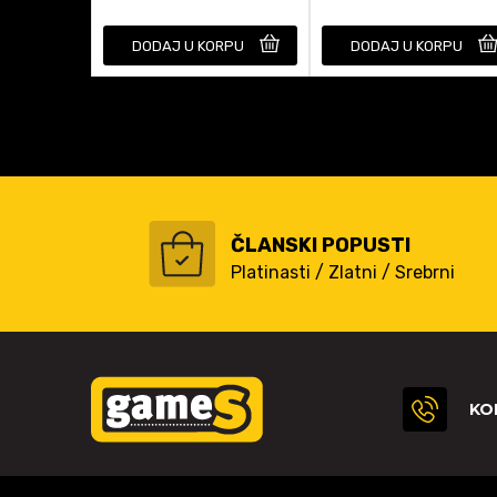
DODAJ U KORPU
DODAJ U KORPU
ČLANSKI POPUSTI
Platinasti / Zlatni / Srebrni
KO