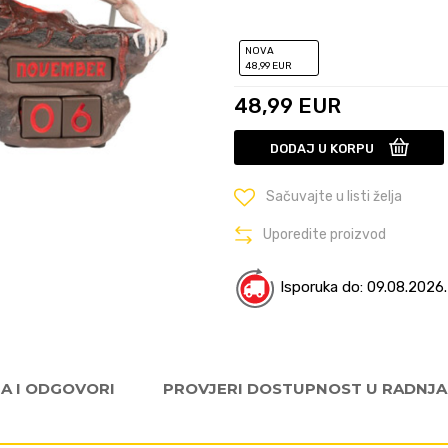
NOVA
48
,99
EUR
48,99
EUR
DODAJ U KORPU
Sačuvajte u listi želja
Uporedite proizvod
Isporuka do: 09.08.2026.
JA I ODGOVORI
PROVJERI DOSTUPNOST U RADNJ