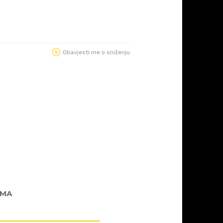
Obavjesti me o sniženju
AMA