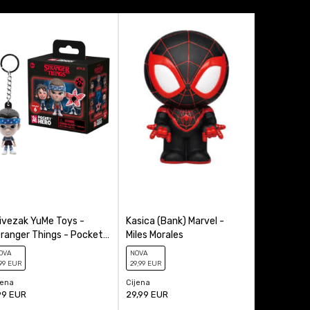
ivezak YuMe Toys -
Kasica (Bank) Marvel -
Action Fi
ranger Things - Pocket
Miles Morales
Mutant Nin
ro - Blind Box
Mutations 
OVA
NOVA
NOVA
Leonardo v
99
EUR
29
,99
EUR
18
,99
EUR
jena
Cijena
Cijena
99
EUR
29,99
EUR
18,99
EUR