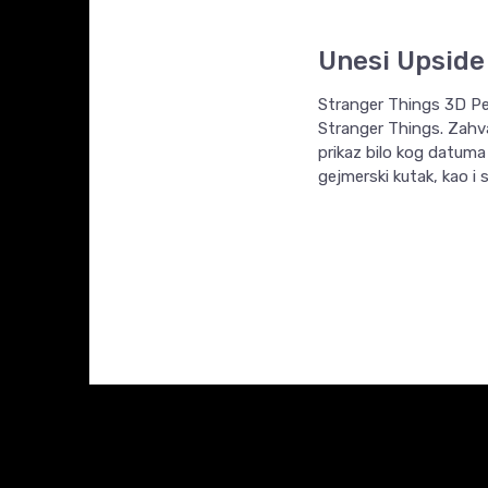
Unesi Upside
Stranger Things 3D Per
Stranger Things. Zahv
prikaz bilo kog datuma 
gejmerski kutak, kao i 
Ime/Nadimak
KARAKTERISTIKA
Kategorija
Proizvođač
Poruka
Tema