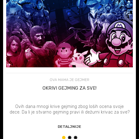
OVA MAMA JE GEJMER
OKRIVI GEJMING ZA SVE!
Ovih dana mnogi krive gejming zbog loših ocena svoje
dece. Da li je stvarno gejming pravi ili dežurni krivac za sve?
DETALJNIJE
1
2
3