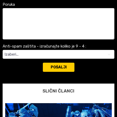
Poruka
Anti-spam zaštita - izračunajte koliko je 9 - 4 :
POŠALJI
SLIČNI ČLANCI