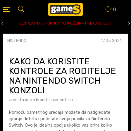
0
NA ISPORUKA PORUDŽBINA PREKO 50 EUR
SIG
NINTENDO
17.05.2021.
KAKO DA KORISTITE
KONTROLE ZA RODITELJE
NA NINTENDO SWITCH
KONZOLI
Umesto da im branite, usmerite ih
Pomoću pametnog uređaja možete da nadgledate
igranje deteta i podesite svoja pravila za Nintendo
Switch. Ovo je idealna opcija ukoliko vas brine koliko