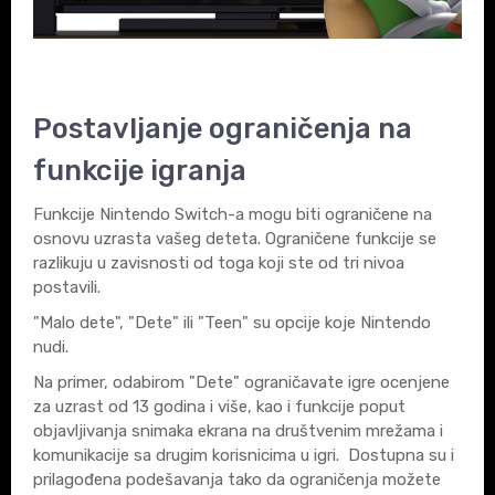
Postavljanje ograničenja na
funkcije igranja
Funkcije Nintendo Switch-a mogu biti ograničene na
osnovu uzrasta vašeg deteta. Ograničene funkcije se
razlikuju u zavisnosti od toga koji ste od tri nivoa
postavili.
"Malo dete", "Dete" ili "Teen" su opcije koje Nintendo
nudi.
Na primer, odabirom "Dete" ograničavate igre ocenjene
za uzrast od 13 godina i više, kao i funkcije poput
objavljivanja snimaka ekrana na društvenim mrežama i
komunikacije sa drugim korisnicima u igri. Dostupna su i
prilagođena podešavanja tako da ograničenja možete