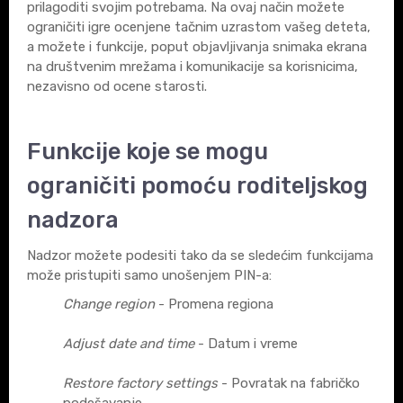
prilagoditi svojim potrebama. Na ovaj način možete
ograničiti igre ocenjene tačnim uzrastom vašeg deteta,
a možete i funkcije, poput objavljivanja snimaka ekrana
na društvenim mrežama i komunikacije sa korisnicima,
nezavisno od ocene starosti.
Funkcije koje se mogu
ograničiti pomoću roditeljskog
nadzora
Nadzor možete podesiti tako da se sledećim funkcijama
može pristupiti samo unošenjem PIN-a:
Change region
- Promena regiona
Adjust date and time
- Datum i vreme
Restore factory settings
- Povratak na fabričko
podešavanje