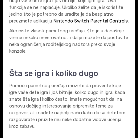
dugo vaše dete igra i još bitnije, koje igre igra. Ova
funkcija se ne naplaćuje. Ukoliko želite da je iskoristite
jedino što je potrebno da uradite je da besplatno
preuzmete aplikaciju
Nintendo Switch Parental Controls
.
Ako niste vlasnik pametnog uređaja, što je u današnje
vreme nekako neverovatno, i dalje možete da postavite
neka ograničenja roditeljskog nadzora preko svoje
konzole.
Šta se igra i koliko dugo
Pomoću pametnog uređaja možete da proverite koje
igre vaše dete igra i još bitnije, koliko dugo ih igra. Kada
znate šta igra i koliko često, imate mogućnost da na
osnovu dečijeg interesovanja pripremite teme za
razgovor, ali i nađete najbolji način kako da sa detetom
razgovarate i pružite mu neke dodatne vidove učenja
kroz zabavu.