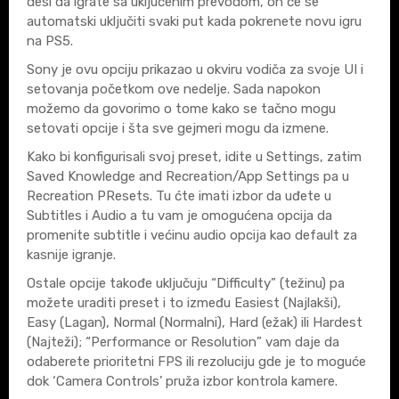
desi da igrate sa uključenim prevodom, on će se
automatski uključiti svaki put kada pokrenete novu igru
na PS5.
Sony je ovu opciju prikazao u okviru vodiča za svoje UI i
setovanja početkom ove nedelje. Sada napokon
možemo da govorimo o tome kako se tačno mogu
setovati opcije i šta sve gejmeri mogu da izmene.
Kako bi konfigurisali svoj preset, idite u Settings, zatim
Saved Knowledge and Recreation/App Settings pa u
Recreation PResets. Tu ćte imati izbor da uđete u
Subtitles i Audio a tu vam je omogućena opcija da
promenite subtitle i većinu audio opcija kao default za
kasnije igranje.
Ostale opcije takođe uključuju “Difficulty” (težinu) pa
možete uraditi preset i to između Easiest (Najlakši),
Easy (Lagan), Normal (Normalni), Hard (ežak) ili Hardest
(Najteži); “Performance or Resolution” vam daje da
odaberete prioritetni FPS ili rezoluciju gde je to moguće
dok ‘Camera Controls’ pruža izbor kontrola kamere.