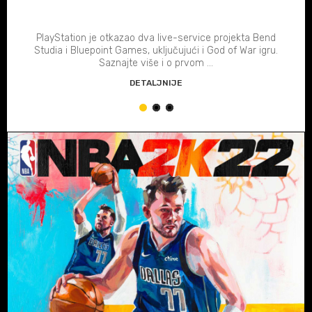
PROJEKTA
PlayStation je otkazao dva live-service projekta Bend
Studia i Bluepoint Games, uključujući i God of War igru.
Saznajte više i o prvom ...
DETALJNIJE
1
2
3