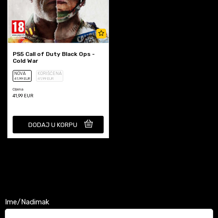
PS5 Call of Duty Black Ops -
Cold War
NOVA
KORIŠĆENA
41
,99
EUR
41
,99
EUR
Cijena
41,99
EUR
DODAJ U KORPU
Ime/Nadimak