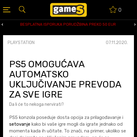
0
BESPLATNA ISPORUKA PORUDŽBINA PREKO 50 EUR
PLAYSTATION
07.11.2020.
PS5 OMOGUĆAVA
AUTOMATSKO
UKLJUČIVANJE PREVODA
ZA SVE IGRE
Da li će to nekoga nervirati?
PS5 konzola poseduje dosta opcija za prilagođavanje i
setovanje
kako bi vaše igre mogli da igrate jednako od
momenta kada ih učitate. To znači, na primer, ukoliko se