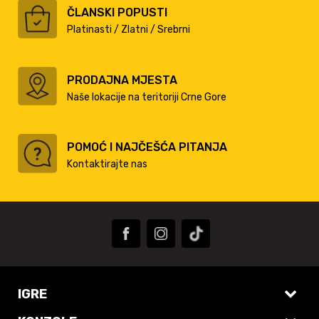
ČLANSKI POPUSTI
Platinasti / Zlatni / Srebrni
PRODAJNA MJESTA
Naše lokacije na teritoriji Crne Gore
POMOĆ I NAJČEŠĆA PITANJA
Kontaktirajte nas
IGRE