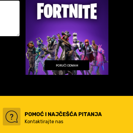
POMOĆ I NAJČEŠĆA PITANJA
Kontaktirajte nas