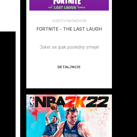
VIJESTI/NAJNOVIJE
FORTNITE - THE LAST LAUGH
BANDL
Joker se ipak poslednji smeje!
DETALJNIJE