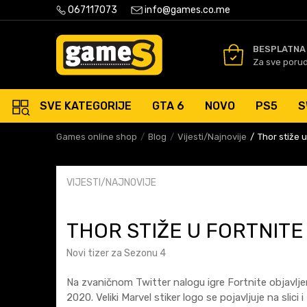
PLATNA ISPORUKA PORUDŽBINA PREKO 50 EUR
067117073
info@games.co.me
SIGURNO PLAĆANJE PLATNIM
BESPLATNA
Za sve poru
SVE KATEGORIJE
GTA 6
NOVO
PS5
S
Games online shop
Blog
Vijesti/Najnovije
Thor stiže u
VIJESTI/NAJNOVIJE
THOR STIŽE U FORTNITE
Novi tizer za Sezonu 4
Na zvaničnom Twitter nalogu igre Fortnite objavlje
2020. Veliki Marvel stiker logo se pojavljuje na slici