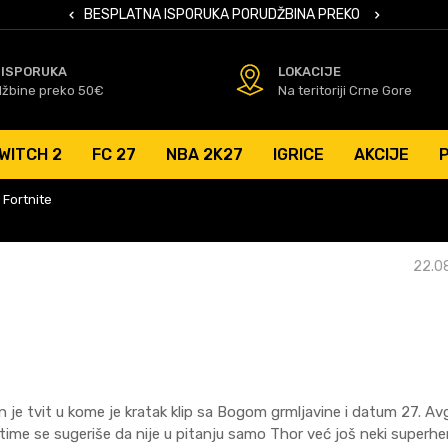
 KARTICAMA
BESPLATNA ISPORUKA PORUDŽBINA PREKO 50 EUR
SIGURNO PL
 ISPORUKA
LOKACIJE
džbine preko 50€
Na teritoriji Crne Gore
WITCH 2
FC 27
NBA 2K27
IGRICE
AKCIJE
 Fortnite
22.0
n je tvit u kome je kratak klip sa Bogom grmljavine i datum 27. Av
 i time se sugeriše da nije u pitanju samo Thor već još neki superher