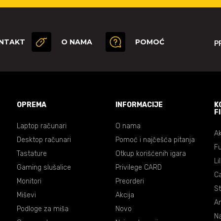
NTAKT
O NAMA
POMOĆ
P
OPREMA
INFORMACIJE
K
F
Laptop računari
O nama
Ak
Desktop računari
Pomoć i najčešća pitanja
Fu
Tastature
Otkup korišćenih igara
Li
Gaming slušalice
Privilege CARD
C
Monitori
Preorderi
St
Miševi
Akcija
An
Podloge za miša
Novo
Na