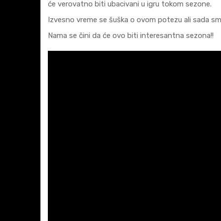
će verovatno biti ubacivani u igru tokom sezone.
Izvesno vreme se šuška o ovom potezu ali sada smo
Nama se čini da će ovo biti interesantna sezona!!