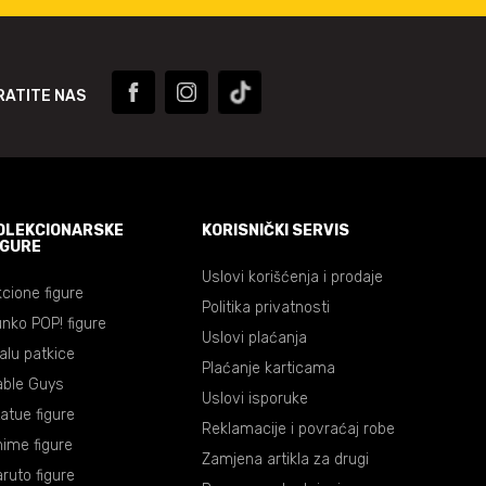
RATITE NAS
OLEKCIONARSKE
KORISNIČKI SERVIS
IGURE
Uslovi korišćenja i prodaje
cione figure
Politika privatnosti
nko POP! figure
Uslovi plaćanja
lalu patkice
Plaćanje karticama
able Guys
Uslovi isporuke
atue figure
Reklamacije i povraćaj robe
ime figure
Zamjena artikla za drugi
ruto figure