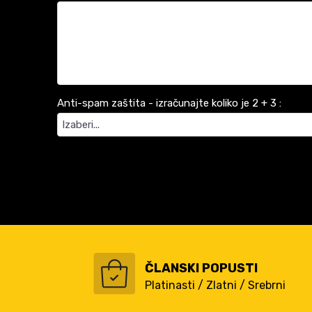
Anti-spam zaštita - izračunajte koliko je 2 + 3 :
ČLANSKI POPUSTI
Platinasti / Zlatni / Srebrni