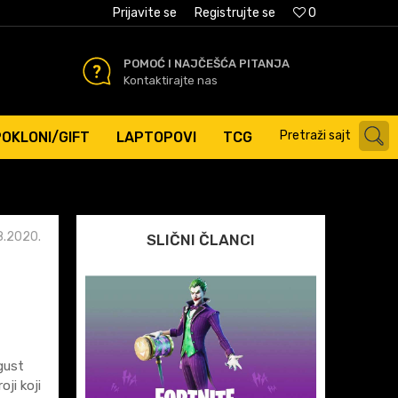
AĆANJE PLATNIM KARTICAMA
Prijavite se
Registrujte se
0
POMOĆ I NAJČEŠĆA PITANJA
Kontaktirajte nas
Pretraži sajt
POKLONI/GIFT
LAPTOPOVI
TCG
8.2020.
SLIČNI ČLANCI
gust
oji koji