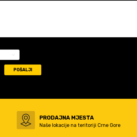
POŠALJI
PRODAJNA MJESTA
Naše lokacije na teritoriji Crne Gore