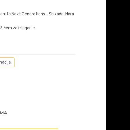
Naruto Next Generations - Shikadai Nara
orčićem za izlaganje.
macija
AMA