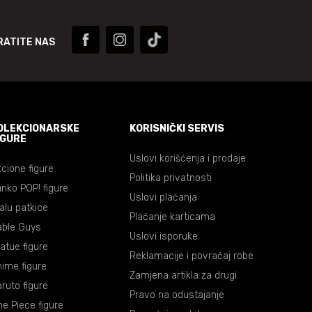
RATITE NAS
OLEKCIONARSKE
KORISNIČKI SERVIS
IGURE
Uslovi korišćenja i prodaje
cione figure
Politika privatnosti
nko POP! figure
Uslovi plaćanja
lalu patkice
Plaćanje karticama
able Guys
Uslovi isporuke
atue figure
Reklamacije i povraćaj robe
ime figure
Zamjena artikla za drugi
ruto figure
Pravo na odustajanje
e Piece figure