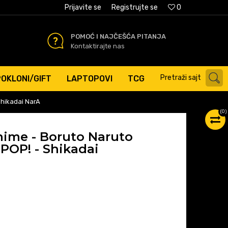
AĆANJE PLATNIM KARTICAMA
Prijavite se
Registrujte se
0
POMOĆ I NAJČEŠĆA PITANJA
Kontaktirajte nas
Pretraži sajt
POKLONI/GIFT
LAPTOPOVI
TCG
Shikadai NarA
(
0
)
nime - Boruto Naruto
POP! - Shikadai