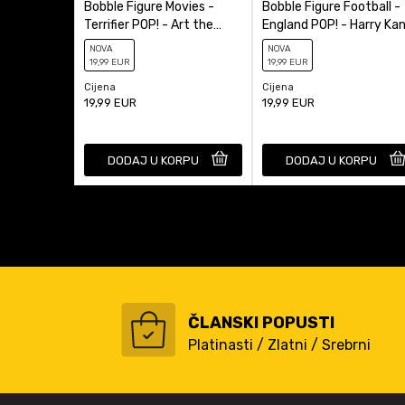
Bobble Figure Movies -
Bobble Figure Football -
Terrifier POP! - Art the
England POP! - Harry Ka
Clown (Shelf Sitter) #2011
#85
NOVA
NOVA
19
,99
EUR
19
,99
EUR
Cijena
Cijena
19,99
EUR
19,99
EUR
DODAJ U KORPU
DODAJ U KORPU
ČLANSKI POPUSTI
Platinasti / Zlatni / Srebrni