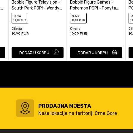
Bobble Figure Television -
Bobble Figure Games -
Bo
ne
South Park POP! - Wendy
Pokemon POP! - Ponyta
PO
Testaburger #1762
#644
NOVA
NOVA
N
19
,99
EUR
19
,99
EUR
19
Cijena
Cijena
Ci
19,99
EUR
19,99
EUR
19
DODAJ U KORPU
DODAJ U KORPU
PRODAJNA MJESTA
Naše lokacije na teritoriji Crne Gore