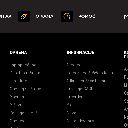
NTAKT
O NAMA
POMOĆ
P
OPREMA
INFORMACIJE
K
F
Laptop računari
O nama
Ak
Desktop računari
Pomoć i najčešća pitanja
Fu
Tastature
Otkup korišćenih igara
Li
Gaming slušalice
Privilege CARD
C
Monitori
Preorderi
St
Miševi
Akcija
An
Podloge za miša
Novo
Na
Gamepad
Najprodavanije
On