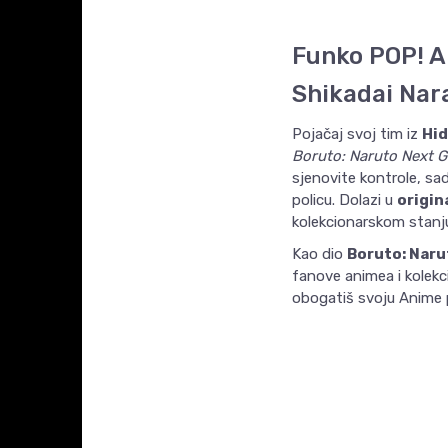
Funko POP! A
Shikadai Nar
Pojačaj svoj tim iz
Hid
Boruto: Naruto Next G
sjenovite kontrole, sa
policu. Dolazi u
origin
kolekcionarskom stanj
Kao dio
Boruto: Naru
fanove animea i kolekci
obogatiš svoju Anime po
Ime/Nadimak
KARAKTERISTIKA
Kategorija