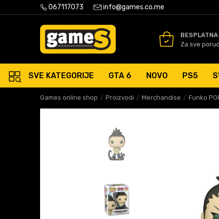
PLATNA ISPORUKA PORUDŽBINA PREKO 50 EUR
067117073
info@games.co.me
SIGURNO PLAĆANJE PLATNIM
BESPLATNA
Za sve poru
SVE KATEGORIJE
GTA 6
NOVO
PS5
S
Games online shop
Proizvodi
Merchandise
Funko POP