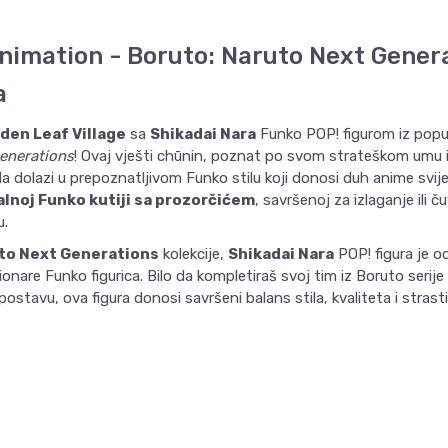
nimation - Boruto: Naruto Next Genera
a
den Leaf Village
sa
Shikadai Nara
Funko POP! figurom iz popul
enerations
! Ovaj vješti chūnin, poznat po svom strateškom umu
da dolazi u prepoznatljivom Funko stilu koji donosi duh anime svij
alnoj Funko kutiji sa prozorčićem
, savršenoj za izlaganje ili č
u.
to Next Generations
kolekcije,
Shikadai Nara
POP! figura je o
onare Funko figurica. Bilo da kompletiraš svoj tim iz Boruto serije 
stavu, ova figura donosi savršeni balans stila, kvaliteta i strasti
Email
VREDNOST
Funko POP! figure