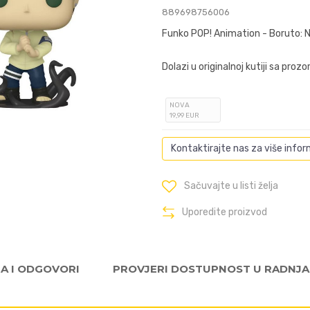
889698756006
Funko POP! Animation - Boruto: 
Dolazi u originalnoj kutiji sa proz
NOVA
19
,99
EUR
Kontaktirajte nas za više infor
Sačuvajte u listi želja
Uporedite proizvod
JA I ODGOVORI
PROVJERI DOSTUPNOST U RADNJ