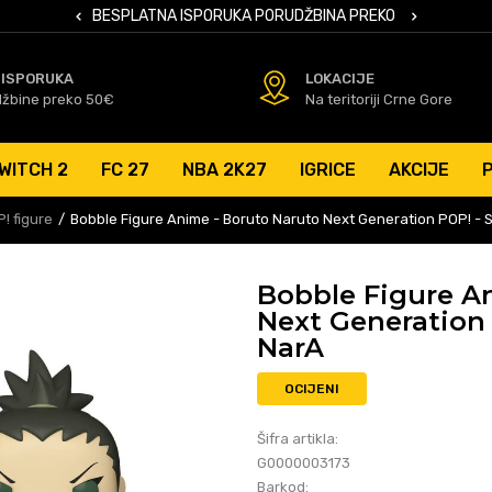
 KARTICAMA
BESPLATNA ISPORUKA PORUDŽBINA PREKO 50 EUR
SIGURNO PL
 ISPORUKA
LOKACIJE
džbine preko 50€
Na teritoriji Crne Gore
WITCH 2
FC 27
NBA 2K27
IGRICE
AKCIJE
! figure
Bobble Figure Anime - Boruto Naruto Next Generation POP! - 
Bobble Figure A
Next Generation 
NarA
OCIJENI
Šifra artikla:
G0000003173
Barkod: