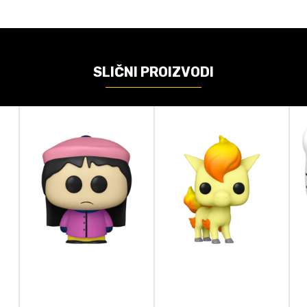
Funko
Anime, Naruto
SLIČNI PROIZVODI
Bobble Figure
9cm
ačunajte koliko je 4 + 1 :
POŠALJI