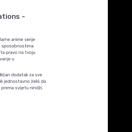
tions -
arne anime serije
 i sposobnostima
eta pravo na tvoju
uvanje u
dličan dodatak za sve
ili jednostavno želiš da
 prema svijetu nindži.