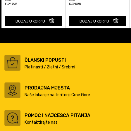
31,99
EUR
19,99
EUR
DODAJ U KORPU
DODAJ U KORPU
ČLANSKI POPUSTI
Platinasti / Zlatni / Srebrni
PRODAJNA MJESTA
Naše lokacije na teritoriji Crne Gore
POMOĆ I NAJČEŠĆA PITANJA
Kontaktirajte nas