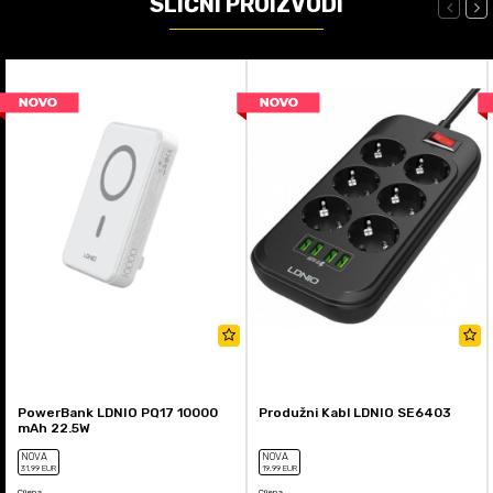
SLIČNI PROIZVODI
PowerBank LDNIO PQ17 10000
Produžni Kabl LDNIO SE6403
mAh 22.5W
NOVA
NOVA
31
,99
EUR
19
,99
EUR
Cijena
Cijena