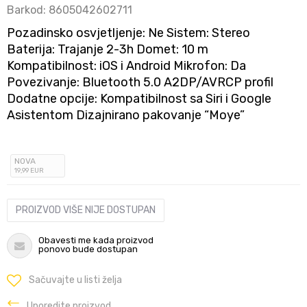
Barkod:
8605042602711
Pozadinsko osvjetljenje: Ne Sistem: Stereo
Baterija: Trajanje 2-3h Domet: 10 m
Kompatibilnost: iOS i Android Mikrofon: Da
Povezivanje: Bluetooth 5.0 A2DP/AVRCP profil
Dodatne opcije: Kompatibilnost sa Siri i Google
Asistentom Dizajnirano pakovanje “Moye”
NOVA
19
,99
EUR
PROIZVOD VIŠE NIJE DOSTUPAN
Obavesti me kada proizvod
ponovo bude dostupan
Sačuvajte u listi želja
Uporedite proizvod