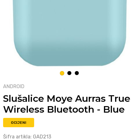
1
2
3
ANDROID
Slušalice Moye Aurras True
Wireless Bluetooth - Blue
OCIJENI
Šifra artikla:
GAD213