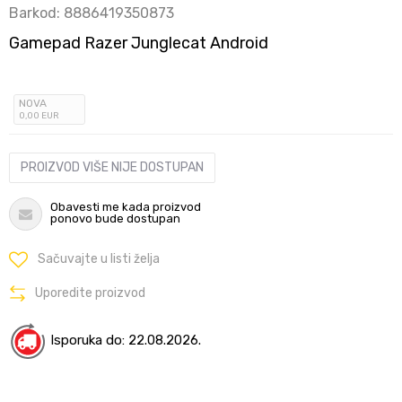
Barkod:
8886419350873
Gamepad Razer Junglecat Android
NOVA
0
,00
EUR
PROIZVOD VIŠE NIJE DOSTUPAN
Obavesti me kada proizvod
ponovo bude dostupan
Sačuvajte u listi želja
Uporedite proizvod
Isporuka do: 22.08.2026.