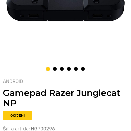
1
2
3
4
5
6
ANDROID
Gamepad Razer Junglecat
NP
OCIJENI
Šifra artikla:
HGP00296