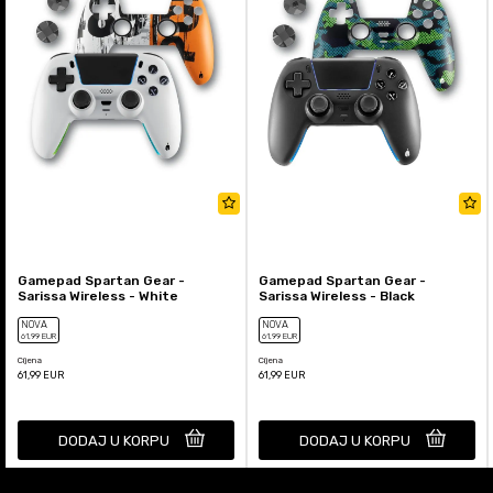
Gamepad Spartan Gear -
Gamepad Spartan Gear -
Sarissa Wireless - White
Sarissa Wireless - Black
NOVA
NOVA
61
,99
EUR
61
,99
EUR
Cijena
Cijena
61,99
EUR
61,99
EUR
DODAJ U KORPU
DODAJ U KORPU