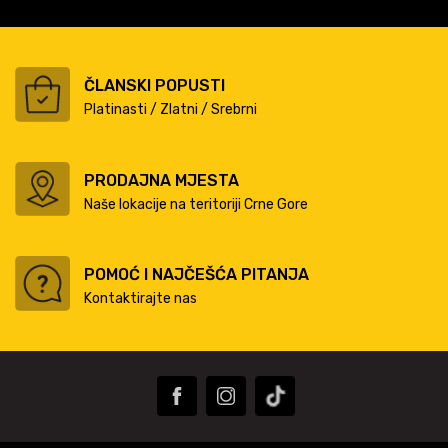
ČLANSKI POPUSTI
Platinasti / Zlatni / Srebrni
PRODAJNA MJESTA
Naše lokacije na teritoriji Crne Gore
POMOĆ I NAJČEŠĆA PITANJA
Kontaktirajte nas