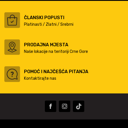
ČLANSKI POPUSTI
Platinasti / Zlatni / Srebrni
PRODAJNA MJESTA
Naše lokacije na teritoriji Crne Gore
POMOĆ I NAJČEŠĆA PITANJA
Kontaktirajte nas