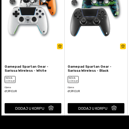
Gamepad Spartan Gear -
Gamepad Spartan Gear -
Sarissa Wireless - White
Sarissa Wireless - Black
NOVA
NOVA
61
,99
EUR
61
,99
EUR
Cijena
Cijena
61,99
EUR
61,99
EUR
DODAJ U KORPU
DODAJ U KORPU