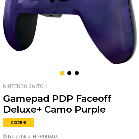
1
2
3
NINTENDO SWITCH
Gamepad PDP Faceoff
Deluxe+ Camo Purple
OCIJENI
Šifra artikla:
HGP00303