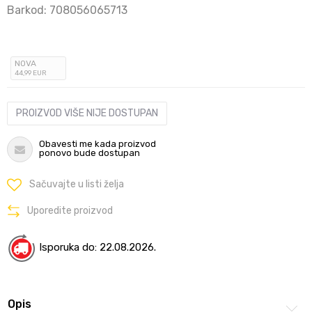
Barkod:
708056065713
NOVA
44
,99
EUR
PROIZVOD VIŠE NIJE DOSTUPAN
Obavesti me kada proizvod
ponovo bude dostupan
Sačuvajte u listi želja
Uporedite proizvod
Isporuka do: 22.08.2026.
Opis