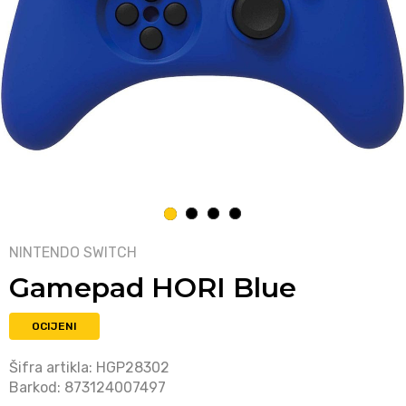
1
2
3
4
NINTENDO SWITCH
Gamepad HORI Blue
OCIJENI
Šifra artikla:
HGP28302
Barkod:
873124007497