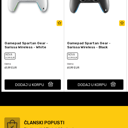
Gamepad Spartan Gear -
Gamepad Spartan Gear -
Sarissa Wireless - White
Sarissa Wireless - Black
NOVA
NOVA
61
,99
EUR
61
,99
EUR
Cijena
Cijena
61,99
EUR
61,99
EUR
DODAJ U KORPU
DODAJ U KORPU
ČLANSKI POPUSTI