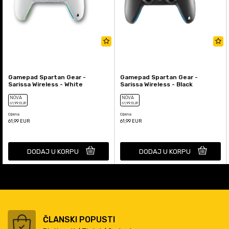
Gamepad Spartan Gear -
Gamepad Spartan Gear -
Sarissa Wireless - White
Sarissa Wireless - Black
NOVA
NOVA
61
,99
EUR
61
,99
EUR
Cijena
Cijena
61,99
EUR
61,99
EUR
DODAJ U KORPU
DODAJ U KORPU
ČLANSKI POPUSTI