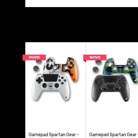
Platforma
Poruka
Proizvođač
Anti-spam zaštita - izr
Gamepad Spartan Gear -
Gamepad Spartan Gear 