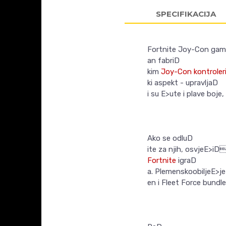
SPECIFIKACIJA
Fortnite Joy-Con game
an fabriD
kim
Joy-Con kontroler
ki aspekt - upravljaD
i su E>ute i plave boje
Ako se odluD
ite za njih, osvjeE>iD
Fortnite
igraD
a. PlemenskoobiljeE>je 
en i Fleet Force bundle