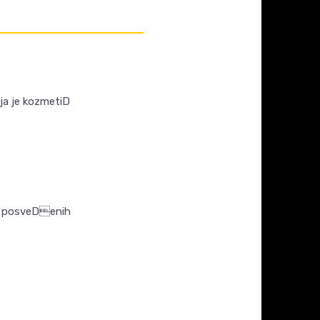
aja je kozmetiD
upi posveDenih