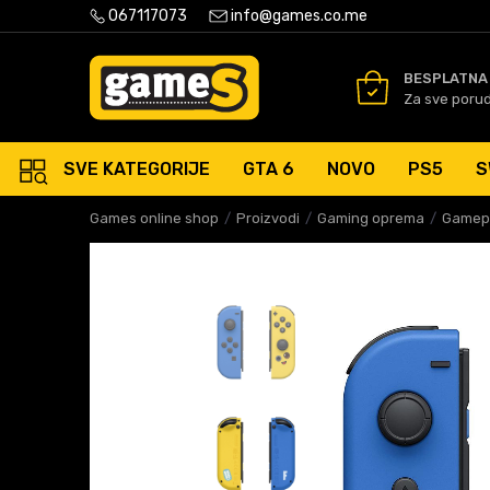
PLATNA ISPORUKA PORUDŽBINA PREKO 50 EUR
067117073
info@games.co.me
SIGURNO PLAĆANJE PLATNIM
BESPLATNA
Za sve poru
SVE KATEGORIJE
GTA 6
NOVO
PS5
S
Games online shop
Proizvodi
Gaming oprema
Gamepa