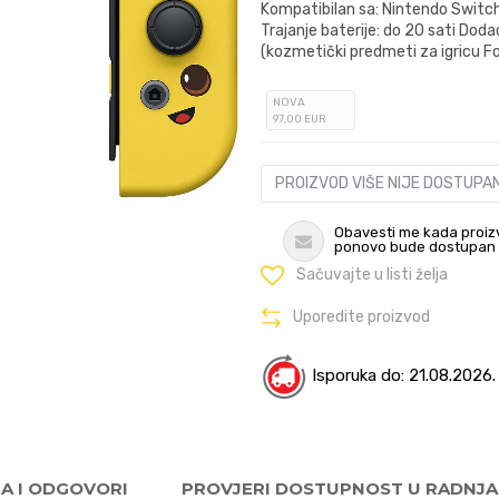
Kompatibilan sa: Nintendo Switch
Trajanje baterije: do 20 sati Doda
(kozmetički predmeti za igricu F
NOVA
97
,00
EUR
PROIZVOD VIŠE NIJE DOSTUPA
Obavesti me kada proiz
ponovo bude dostupan
Sačuvajte u listi želja
Uporedite proizvod
Isporuka do: 21.08.2026.
JA I ODGOVORI
PROVJERI DOSTUPNOST U RADNJ