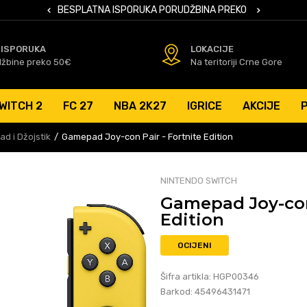
 KARTICAMA
BESPLATNA ISPORUKA PORUDŽBINA PREKO 50 EUR
SIGURNO PL
 ISPORUKA
LOKACIJE
džbine preko 50€
Na teritoriji Crne Gore
WITCH 2
FC 27
NBA 2K27
IGRICE
AKCIJE
d i Džojstik
Gamepad Joy-con Pair - Fortnite Edition
NINTENDO SWITCH
Gamepad Joy-con 
Edition
OCIJENI
Šifra artikla:
HGP00346
Barkod:
45496431471