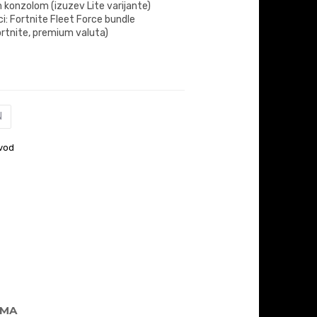
 konzolom (izuzev Lite varijante)
ci: Fortnite Fleet Force bundle
ortnite, premium valuta)
N
vod
AMA