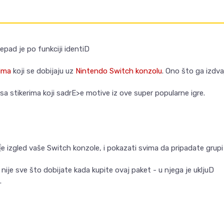
pad je po funkciji identiD
ima
koji se dobijaju uz
Nintendo Switch konzolu
. Ono što ga izdv
, sa stikerima koji sadrE>e motive iz ove super popularne igre.
e izgled vaše Switch konzole, i pokazati svima da pripadate gr
nije sve što dobijate kada kupite ovaj paket - u njega je ukljuD
.