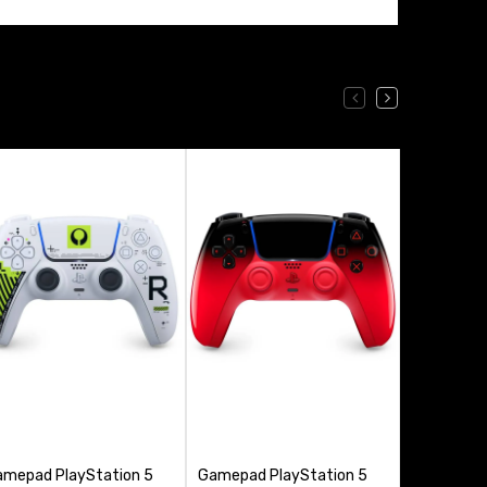
mepad PlayStation 5
Gamepad PlayStation 5
Gamepad P