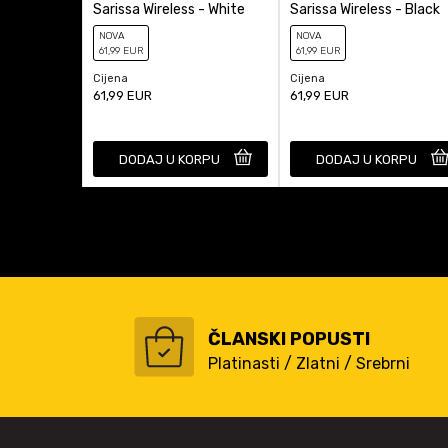
Sarissa Wireless - White
Sarissa Wireless - Black
NOVA
NOVA
61
,99
EUR
61
,99
EUR
Cijena
Cijena
61,99
EUR
61,99
EUR
DODAJ U KORPU
DODAJ U KORPU
ČLANSKI POPUSTI
Platinasti / Zlatni / Srebrni