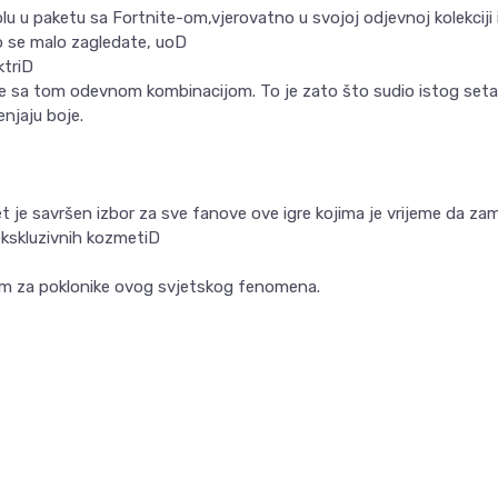
olu u paketu sa Fortnite-om,vjerovatno u svojoj odjevnoj kolekciji 
ko se malo zagledate, uoD
ktriD
>e sa tom odevnom kombinacijom. To je zato što sudio istog seta 
njaju boje.
 je savršen izbor za sve fanove ove igre kojima je vrijeme da zam
kskluzivnih kozmetiD
nom za poklonike ovog svjetskog fenomena.
Email
VREDNOST
Gamepad i Džojstik