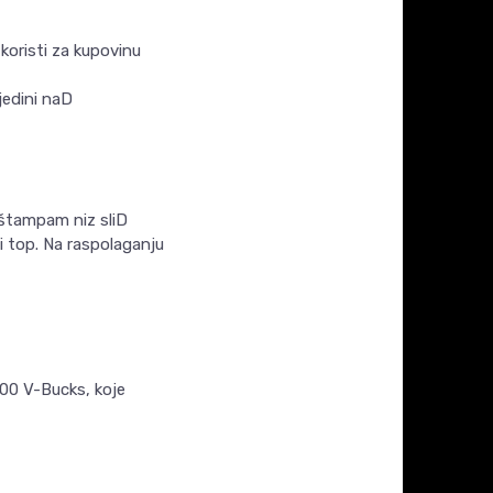
 koristi za kupovinu
jedini naD
odštampam niz sliD
ki top. Na raspolaganju
500 V-Bucks, koje