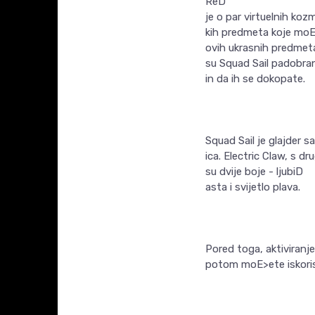
ReD
je o par virtuelnih koz
kih predmeta koje moE>e
ovih ukrasnih predmeta
su Squad Sail padobran 
in da ih se dokopate.
Squad Sail je glajder s
ica. Electric Claw, s dr
su dvije boje - ljubiD
asta i svijetlo plava.
Pored toga, aktiviranj
potom moE>ete iskorist