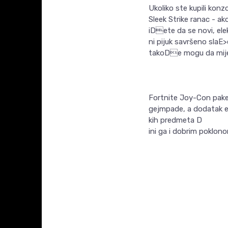
Ukoliko ste kupili konz
Sleek Strike ranac - a
iDete da se novi, ele
ni pijuk savršeno slaE
takoDe mogu da mije
Fortnite Joy-Con paket
gejmpade, a dodatak e
kih predmeta D
ini ga i dobrim poklo
Ime/Nadimak
KARAKTERISTIKA
Kategorija