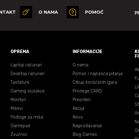
NTAKT
O NAMA
POMOĆ
P
OPREMA
INFORMACIJE
K
F
Laptop računari
O nama
Ak
Desktop računari
Pomoć i najčešća pitanja
Fu
Tastature
Otkup korišćenih igara
Li
Gaming slušalice
Privilege CARD
C
Monitori
Preorderi
St
Miševi
Akcija
An
Podloge za miša
Novo
Na
Gamepad
Najprodavanije
On
Zvučnici
Blog Games