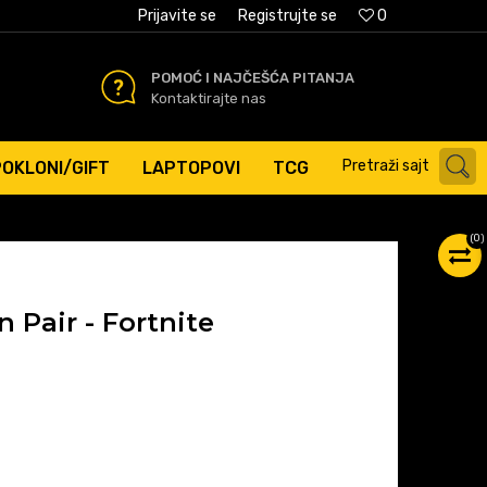
AĆANJE PLATNIM KARTICAMA
Prijavite se
Registrujte se
0
POMOĆ I NAJČEŠĆA PITANJA
Kontaktirajte nas
Pretraži sajt
POKLONI/GIFT
LAPTOPOVI
TCG
(
0
)
Pair - Fortnite