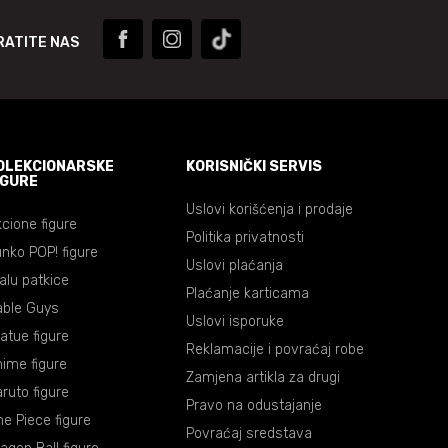
RATITE NAS
OLEKCIONARSKE
KORISNIČKI SERVIS
IGURE
Uslovi korišćenja i prodaje
cione figure
Politika privatnosti
nko POP! figure
Uslovi plaćanja
lalu patkice
Plaćanje karticama
able Guys
Uslovi isporuke
atue figure
Reklamacije i povraćaj robe
ime figure
Zamjena artikla za drugi
ruto figure
Pravo na odustajanje
e Piece figure
Povraćaj sredstava