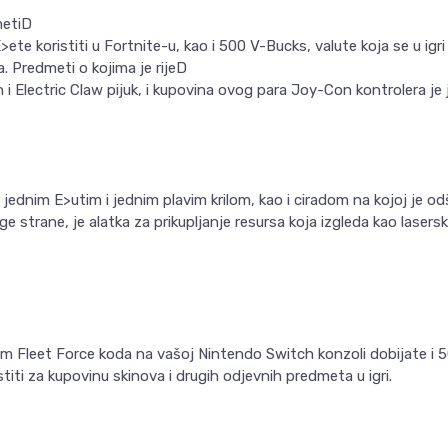
metiD
te koristiti u Fortnite-u, kao i 500 V-Bucks, valute koja se u igri
. Predmeti o kojima je rijeD
i Electric Claw pijuk, i kupovina ovog para Joy-Con kontrolera je 
a jednim E>utim i jednim plavim krilom, kao i ciradom na kojoj je 
uge strane, je alatka za prikupljanje resursa koja izgleda kao lasers
em Fleet Force koda na vašoj Nintendo Switch konzoli dobijate i 
iti za kupovinu skinova i drugih odjevnih predmeta u igri.