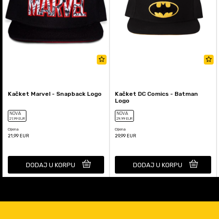
Kačket Marvel - Snapback Logo
Kačket DC Comics - Batman
Logo
NOVA
NOVA
21
,99
EUR
29
,99
EUR
Cijena
Cijena
21,99
EUR
29,99
EUR
DODAJ U KORPU
DODAJ U KORPU