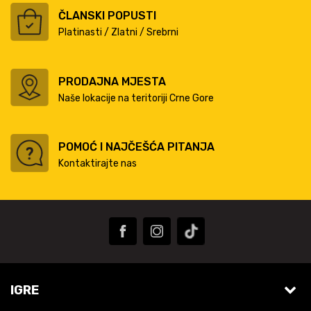
ČLANSKI POPUSTI
Platinasti / Zlatni / Srebrni
PRODAJNA MJESTA
Naše lokacije na teritoriji Crne Gore
POMOĆ I NAJČEŠĆA PITANJA
Kontaktirajte nas
IGRE