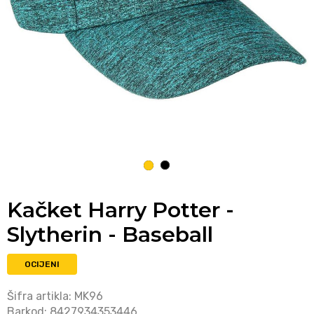
1
2
Kačket Harry Potter -
Slytherin - Baseball
OCIJENI
Šifra artikla:
MK96
Barkod:
8427934353446