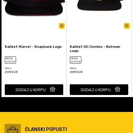
Kačket Marvel - Snapback Logo
Kačket DC Comics - Batman
Logo
NOVA
NOVA
21
,99
EUR
29
,99
EUR
Cijena
Cijena
21,99
EUR
29,99
EUR
DODAJ U KORPU
DODAJ U KORPU
ČLANSKI POPUSTI