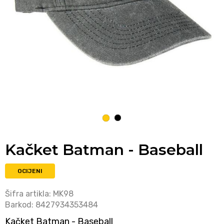
1
2
Kačket Batman - Baseball
OCIJENI
Šifra artikla:
MK98
Barkod:
8427934353484
Kačket Batman - Baseball