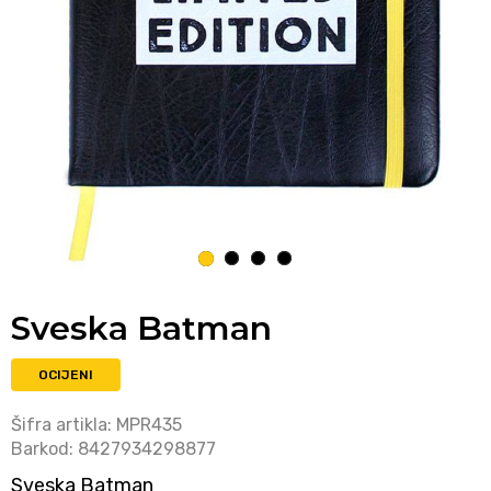
1
2
3
4
Sveska Batman
OCIJENI
Šifra artikla:
MPR435
Barkod:
8427934298877
Sveska Batman