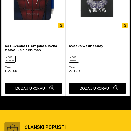
Set Sveska I Hemijska Olovka
Sveska Wednesday
Marvel - Spider-man
NOVA
NOVA
15
,99
EUR
9
,99
EUR
Cijena
Cijena
15,99
EUR
9,99
EUR
DODAJ U KORPU
DODAJ U KORPU
ČLANSKI POPUSTI