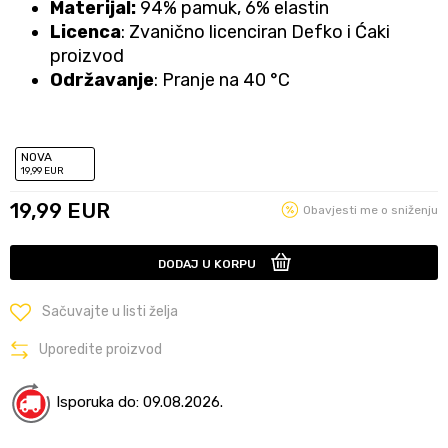
Materijal:
94% pamuk, 6% elastin
Licenca
: Zvanično licenciran Defko i Ćaki
proizvod
Održavanje
: Pranje na 40 °C
NOVA
19
,99
EUR
19,99
EUR
Obavjesti me o sniženju
DODAJ U KORPU
Sačuvajte u listi želja
Uporedite proizvod
Isporuka do: 09.08.2026.