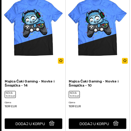
Majica Ćaki Gaming - Novke i
Majica Ćaki Gaming - Novke i
Šmigićka - 14
Šmigićka - 10
NOVA
NOVA
19
,99
EUR
19
,99
EUR
Cijena
Cijena
19,99
EUR
19,99
EUR
DODAJ U KORPU
DODAJ U KORPU