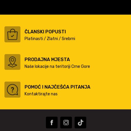
ČLANSKI POPUSTI
Platinasti / Zlatni / Srebrni
PRODAJNA MJESTA
Naše lokacije na teritoriji Crne Gore
POMOĆ I NAJČEŠĆA PITANJA
Kontaktirajte nas