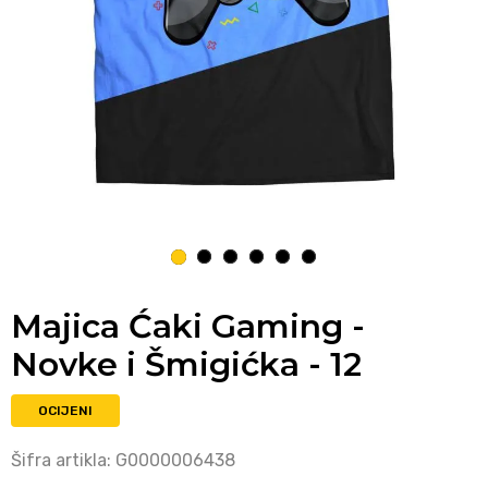
1
2
3
4
5
6
Majica Ćaki Gaming -
Novke i Šmigićka - 12
OCIJENI
Šifra artikla:
G0000006438