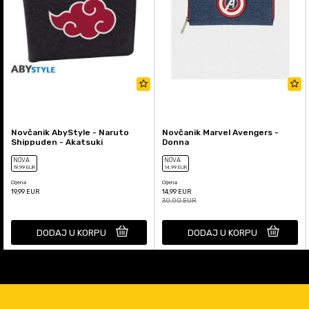
Novčanik AbyStyle - Naruto
Novčanik Marvel Avengers -
Shippuden - Akatsuki
Donna
NOVA
NOVA
19
,99
EUR
14
,99
EUR
Cijena
Cijena
19,99
EUR
14,99
EUR
30,00
EUR
DODAJ U KORPU
DODAJ U KORPU