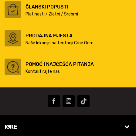
ČLANSKI POPUSTI
Platinasti / Zlatni / Srebrni
PRODAJNA MJESTA
Naše lokacije na teritoriji Crne Gore
POMOĆ I NAJČEŠĆA PITANJA
Kontaktirajte nas
IGRE