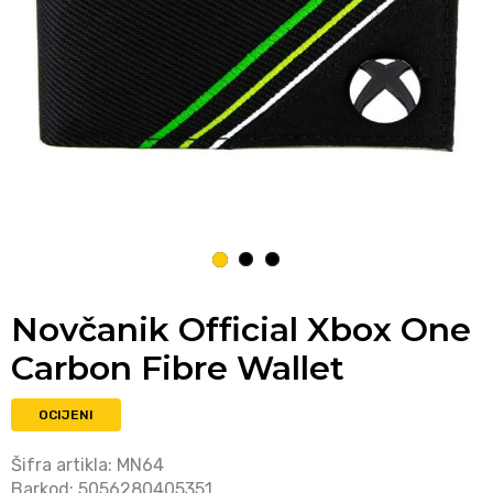
1
2
3
Novčanik Official Xbox One
Carbon Fibre Wallet
OCIJENI
Šifra artikla:
MN64
Barkod:
5056280405351