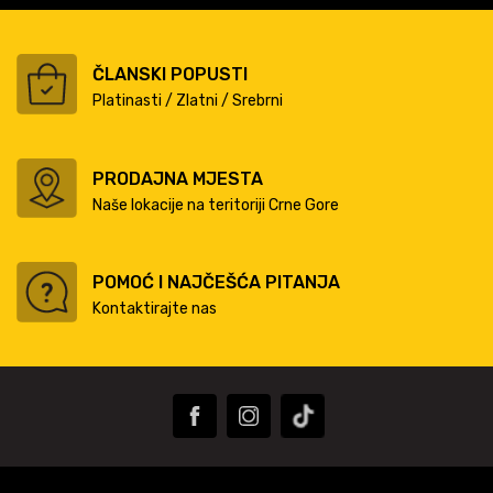
ČLANSKI POPUSTI
Platinasti / Zlatni / Srebrni
PRODAJNA MJESTA
Naše lokacije na teritoriji Crne Gore
POMOĆ I NAJČEŠĆA PITANJA
Kontaktirajte nas