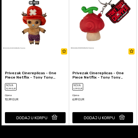
Privezak Cinereplicas - One
Privezak Cinereplicas - One
Piece Netflix - Tony Tony
Piece Netflix - Tony Tony
Chopper Plush
Chopper Devil Fruit Squish...
NOVA
NOVA
10
,99
EUR
6
,99
EUR
Cijena
Cijena
10,99
EUR
6,99
EUR
DODAJ U KORPU
DODAJ U KORPU