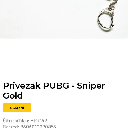
Privezak PUBG - Sniper
Gold
OCIJENI
Šifra artikla:
MPR169
Barkod:
8606010980855