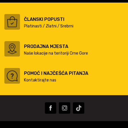
ČLANSKI POPUSTI
Platinasti / Zlatni / Srebrni
PRODAJNA MJESTA
Naše lokacije na teritoriji Crne Gore
POMOĆ I NAJČEŠĆA PITANJA
Kontaktirajte nas