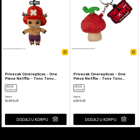
Privezak Cinereplicas - One
Privezak Cinereplicas - One
Piece Netflix - Tony Tony
Piece Netflix - Tony Tony
Chopper Plush
Chopper Devil Fruit Squish...
NOVA
NOVA
10
,99
EUR
6
,99
EUR
Cijena
Cijena
10,99
EUR
6,99
EUR
DODAJ U KORPU
DODAJ U KORPU