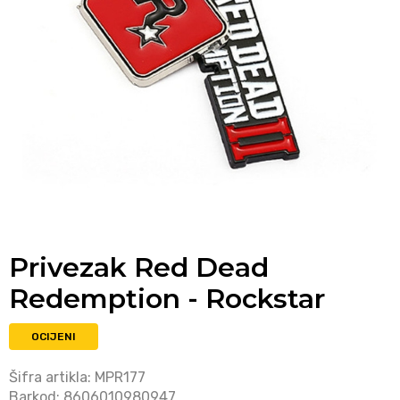
Privezak Red Dead
Redemption - Rockstar
OCIJENI
Šifra artikla:
MPR177
Barkod:
8606010980947