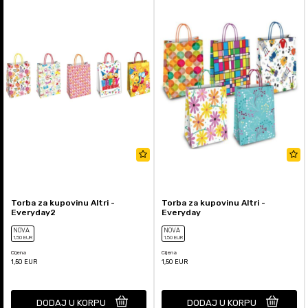
Torba za kupovinu Altri -
Torba za kupovinu Altri -
Everyday2
Everyday
NOVA
NOVA
1
,50
EUR
1
,50
EUR
Cijena
Cijena
1,50
EUR
1,50
EUR
DODAJ U KORPU
DODAJ U KORPU