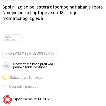
Spoljni izgled poliestera otpornog na habanje i bora
Namjenjen za Laptopove do 13 ” Logo
hromatičnog izgleda
NOVA
0
,00
EUR
PROIZVOD VIŠE NIJE DOSTUPAN
Obavesti me kada proizvod
ponovo bude dostupan
Sačuvajte u listi želja
Uporedite proizvod
Isporuka do: 21.08.2026.