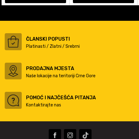
ČLANSKI POPUSTI
Platinasti / Zlatni / Srebrni
PRODAJNA MJESTA
Naše lokacije na teritoriji Crne Gore
POMOĆ I NAJČEŠĆA PITANJA
Kontaktirajte nas