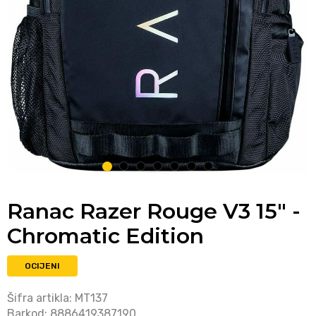
1
2
3
4
5
6
7
Ranac Razer Rouge V3 15" -
Chromatic Edition
OCIJENI
Šifra artikla:
MT137
Barkod:
8886419387190