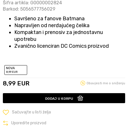
Šifra artikla:
G0000002824
Barkod:
5056577756029
Savršeno za fanove Batmana
Napravljen od nerđajućeg čelika
Kompaktan i prenosiv za jednostavnu
upotrebu
Zvanično licenciran DC Comics proizvod
NOVA
8
,99
EUR
8,99
EUR
Obavjesti me o sniženju
DODAJ U KORPU
Sačuvajte u listi želja
Uporedite proizvod