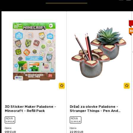
3D Sticker Maker Paladone -
Držač za olovke Paladone -
Minecraft - Refill Pack
Stranger Things - Pen And
Plant Pot
NOVA
NOVA
9
,99
EUR
22
,99
EUR
Cijena
Cijena
9,99
EUR
22,99
EUR