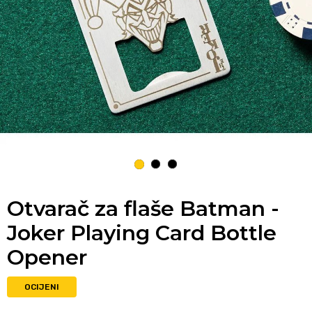
1
2
3
Otvarač za flaše Batman -
Joker Playing Card Bottle
Opener
OCIJENI