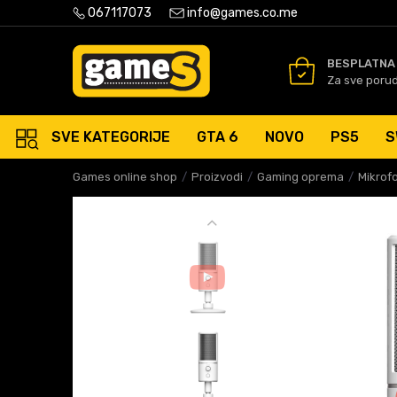
PLATNA ISPORUKA PORUDŽBINA PREKO 50 EUR
067117073
info@games.co.me
SIGURNO PLAĆANJE PLATNIM
BESPLATNA
Za sve poru
SVE KATEGORIJE
GTA 6
NOVO
PS5
S
Games online shop
Proizvodi
Gaming oprema
Mikrof