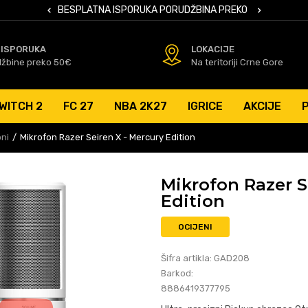
 KARTICAMA
BESPLATNA ISPORUKA PORUDŽBINA PREKO 50 EUR
SIGURNO PL
 ISPORUKA
LOKACIJE
džbine preko 50€
Na teritoriji Crne Gore
WITCH 2
FC 27
NBA 2K27
IGRICE
AKCIJE
oni
Mikrofon Razer Seiren X - Mercury Edition
Mikrofon Razer S
Edition
OCIJENI
Šifra artikla:
GAD208
Barkod:
8886419377795