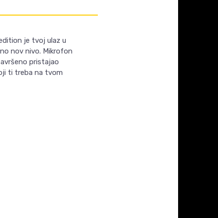
dition je tvoj ulaz u
uno nov nivo. Mikrofon
 savršeno pristajao
oji ti treba na tvom