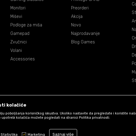
C
Monitori
Preorderi
St
Miševi
Akcija
An
Podloge za miša
Novo
Na
Gamepad
Najprodavanije
On
Zvučnici
Blog Games
Dr
Volani
De
Accessories
P
Ma
St
ti kolačiće
 cilju poboljšanja korisničkog iskustva. Ukoliko nastavite da pregledate i koristite na
 upotrebi kolačića možete pogledati na stranici Politika privatnosti.
Uslovi korišćenja web shopa
Saznaj više
Statistika
Marketing