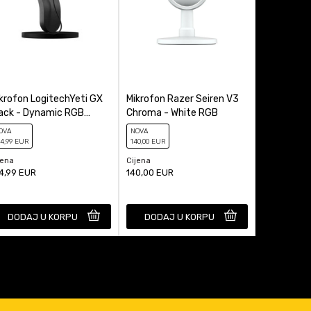
krofon LogitechYeti GX
Mikrofon Razer Seiren V3
Mikrofon 
ack - Dynamic RGB
Chroma - White RGB
2
ming Microphone with
OVA
NOVA
NOVA
IGHTSYNC
14
,99
EUR
140
,00
EUR
199
,99
EUR
jena
Cijena
Cijena
4,99
EUR
140,00
EUR
199,99
EUR
DODAJ U KORPU
DODAJ U KORPU
DODAJ