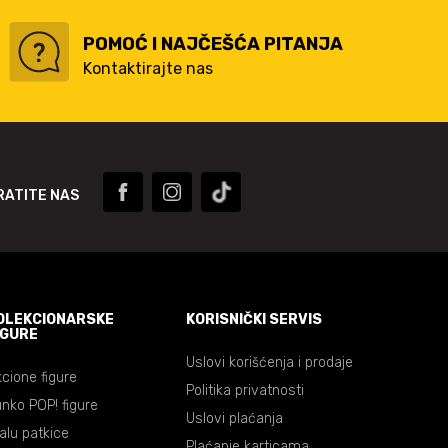
POMOĆ I NAJČEŠĆA PITANJA
Kontaktirajte nas
RATITE NAS
OLEKCIONARSKE
KORISNIČKI SERVIS
IGURE
Uslovi korišćenja i prodaje
cione figure
Politika privatnosti
nko POP! figure
Uslovi plaćanja
lalu patkice
Plaćanje karticama