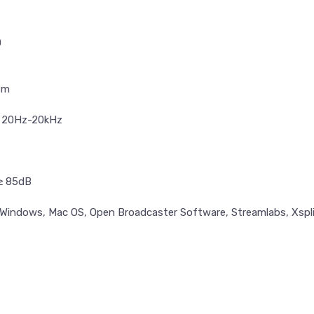
D
8m
v
20Hz-20kHz
≥ 85dB
Windows, Mac OS,
Open Broadcaster Software, Streamlabs, Xspl