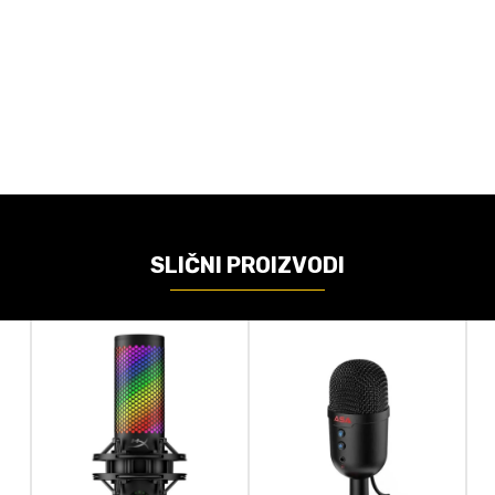
Email
VREDNOST
Mikrofoni
DAJA
Rasprodaja
Razer
SLIČNI PROIZVODI
čunajte koliko je 6 - 1 :
POŠALJI