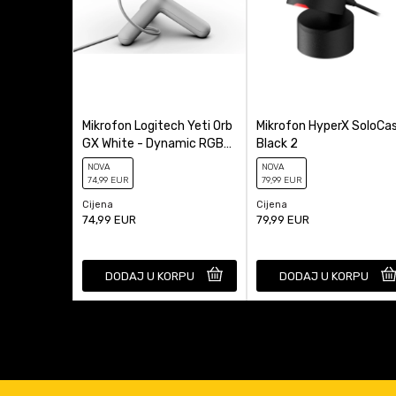
Mikrofon Logitech Yeti Orb
Mikrofon HyperX SoloCa
GX White - Dynamic RGB
Black 2
Gaming Microphone with
NOVA
NOVA
LIGHTSY...
74
,99
EUR
79
,99
EUR
Cijena
Cijena
74,99
EUR
79,99
EUR
DODAJ U KORPU
DODAJ U KORPU