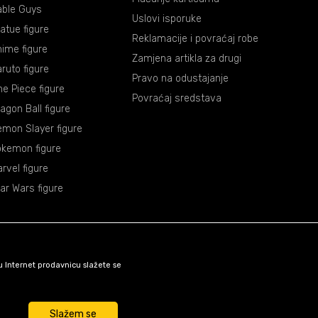
able Guys
Uslovi isporuke
atue figure
Reklamacije i povraćaj robe
ime figure
Zamjena artikla za drugi
ruto figure
Pravo na odustajanje
e Piece figure
Povraćaj sredstava
agon Ball figure
mon Slayer figure
okemon figure
rvel figure
ar Wars figure
šu Internet prodavnicu slažete se
Slažem se