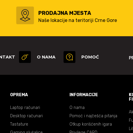
PRODAJNA MJESTA
Naše lokacije na teritoriji Crne Gore
NTAKT
O NAMA
POMOĆ
P
OPREMA
INFORMACIJE
K
F
Laptop računari
O nama
Ak
Desktop računari
Pomoć i najčešća pitanja
Fu
Tastature
Otkup korišćenih igara
Li
Gaming slušalice
Privilege CARD