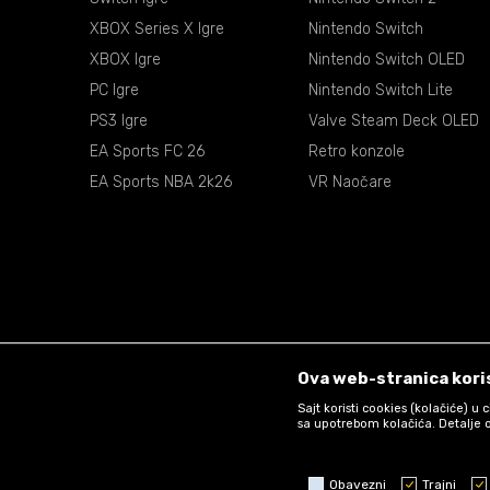
XBOX Series X Igre
Nintendo Switch
XBOX Igre
Nintendo Switch OLED
PC Igre
Nintendo Switch Lite
PS3 Igre
Valve Steam Deck OLED
EA Sports FC 26
Retro konzole
EA Sports NBA 2k26
VR Naočare
Ova web-stranica koris
Sajt koristi cookies (kolačiće) u
sa upotrebom kolačića. Detalje o
Obavezni
Trajni