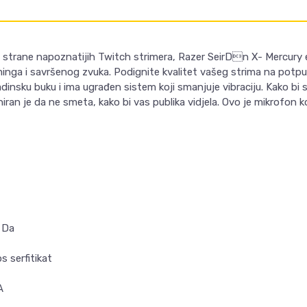
od strane napoznatijih Twitch strimera, Razer SeirDn X- Mercury e
iminga i savršenog zvuka. Podignite kvalitet vašeg strima na potp
ozadinsku buku i ima ugrađen sistem koji smanjuje vibraciju. Kako bi
ran je da ne smeta, kako bi vas publika vidjela. Ovo je mikrofon k
 Da
s serfitikat
A