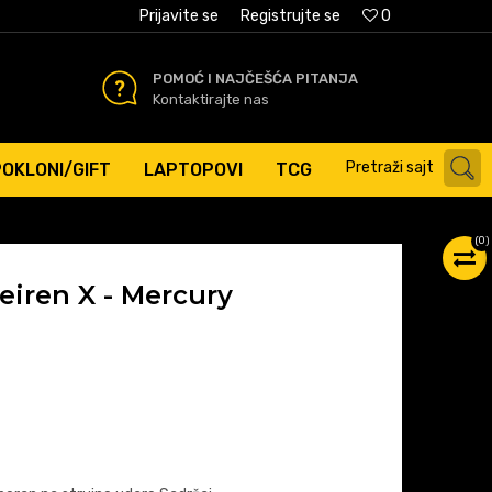
AĆANJE PLATNIM KARTICAMA
Prijavite se
Registrujte se
0
POMOĆ I NAJČEŠĆA PITANJA
Kontaktirajte nas
Pretraži sajt
POKLONI/GIFT
LAPTOPOVI
TCG
(
0
)
eiren X - Mercury