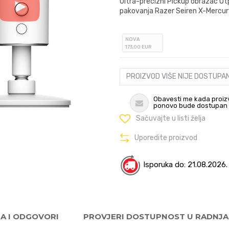
Ultra-precizni Pickup obrazac Ot
pakovanja Razer Seiren X-Mercury
NOVA
173
,00
EUR
PROIZVOD VIŠE NIJE DOSTUPA
Obavesti me kada proiz
ponovo bude dostupan
Sačuvajte u listi želja
Uporedite proizvod
Isporuka do: 21.08.2026.
JA I ODGOVORI
PROVJERI DOSTUPNOST U RADNJ