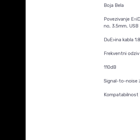
Boja
Bela
Povezivanje
E=i
no, 3.5mm, USB
DuE>ina kabla
1.
Frekventni odzi
110dB
Signal-to-noise
Kompatabilnost