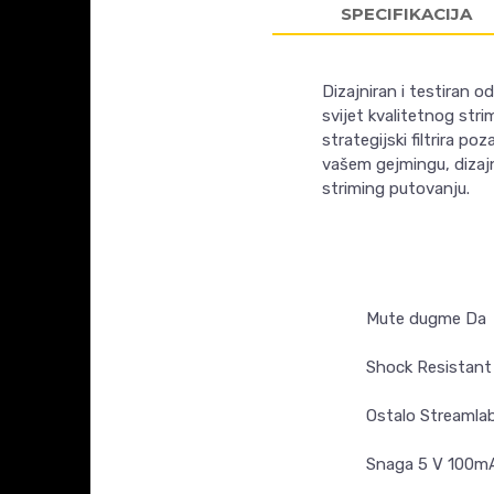
SPECIFIKACIJA
Dizajniran i testiran 
svijet kvalitetnog str
strategijski filtrira p
vašem gejmingu, dizajni
striming putovanju.
Mute dugme Da
Shock Resistant
Ostalo
Streamlab
Snaga 5 V 100m