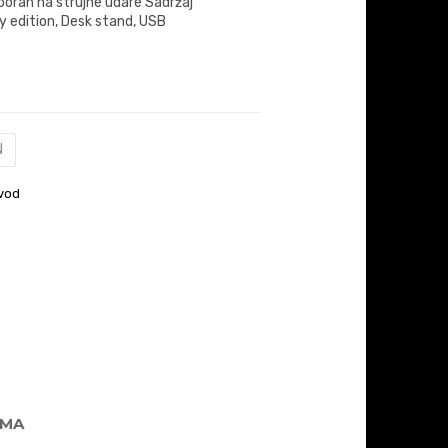
poran na strujne udare Sadržaj
 edition, Desk stand, USB
N
vod
AMA