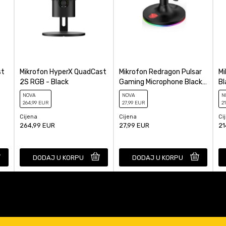
st
Mikrofon HyperX QuadCast
Mikrofon Redragon Pulsar
Mi
2S RGB - Black
Gaming Microphone Black
Bl
RGB
Ga
NOVA
NOVA
N
L
264
,99
EUR
27
,99
EUR
2
Cijena
Cijena
Ci
264,99
EUR
27,99
EUR
21
DODAJ U KORPU
DODAJ U KORPU