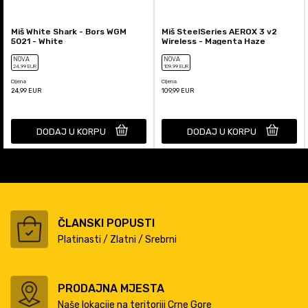
Miš White Shark - Bors WGM
Miš SteelSeries AEROX 3 v2
5021 - White
Wireless - Magenta Haze
NOVA
NOVA
24
,99
EUR
109
,99
EUR
Cijena
Cijena
24,99
EUR
109,99
EUR
DODAJ U KORPU
DODAJ U KORPU
ČLANSKI POPUSTI
Platinasti / Zlatni / Srebrni
PRODAJNA MJESTA
Naše lokacije na teritoriji Crne Gore