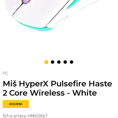
1
2
3
4
5
PC
Miš HyperX Pulsefire Haste
2 Core Wireless - White
OCIJENI
Šifra artikla:
HMI00567