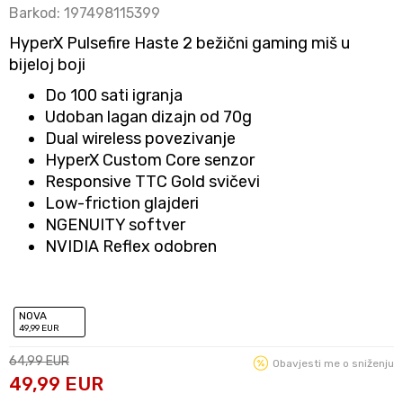
Barkod:
197498115399
HyperX Pulsefire Haste 2 bežični gaming miš u
bijeloj boji
Do 100 sati igranja
Udoban lagan dizajn od 70g
Dual wireless povezivanje
HyperX Custom Core senzor
Responsive TTC Gold svičevi
Low-friction glajderi
NGENUITY softver
NVIDIA Reflex odobren
NOVA
49
,99
EUR
64,99
EUR
Obavjesti me o sniženju
49,99
EUR