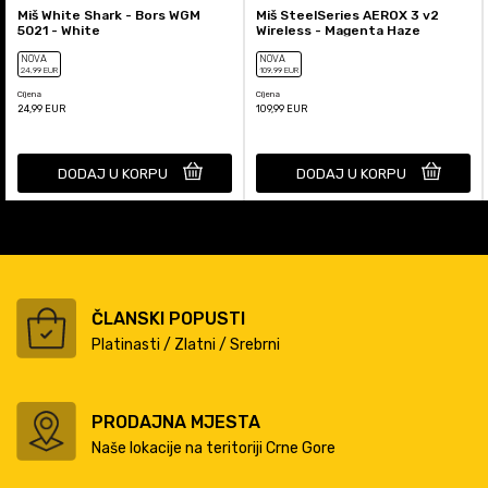
Miš White Shark - Bors WGM
Miš SteelSeries AEROX 3 v2
5021 - White
Wireless - Magenta Haze
NOVA
NOVA
24
,99
EUR
109
,99
EUR
Cijena
Cijena
24,99
EUR
109,99
EUR
DODAJ U KORPU
DODAJ U KORPU
ČLANSKI POPUSTI
Platinasti / Zlatni / Srebrni
PRODAJNA MJESTA
Naše lokacije na teritoriji Crne Gore