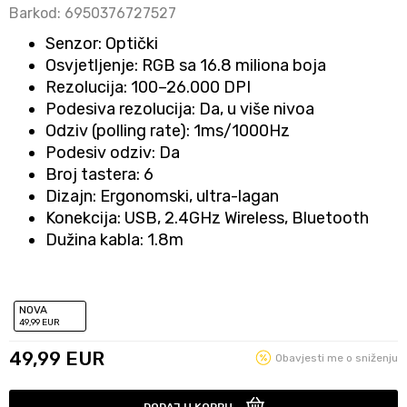
Barkod:
6950376727527
Senzor: Optički
Osvjetljenje: RGB sa 16.8 miliona boja
Rezolucija: 100–26.000 DPI
Podesiva rezolucija: Da, u više nivoa
Odziv (polling rate): 1ms/1000Hz
Podesiv odziv: Da
Broj tastera: 6
Dizajn: Ergonomski, ultra-lagan
Konekcija: USB, 2.4GHz Wireless, Bluetooth
Dužina kabla: 1.8m
NOVA
49
,99
EUR
49,99
EUR
Obavjesti me o sniženju