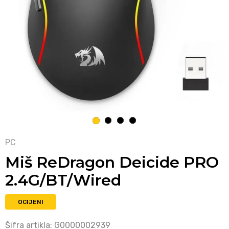
1
2
3
4
PC
Miš ReDragon Deicide PRO
2.4G/BT/Wired
OCIJENI
Šifra artikla:
G0000002939