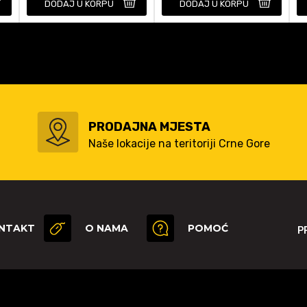
DODAJ U KORPU
DODAJ U KORPU
PRODAJNA MJESTA
Naše lokacije na teritoriji Crne Gore
NTAKT
O NAMA
POMOĆ
P