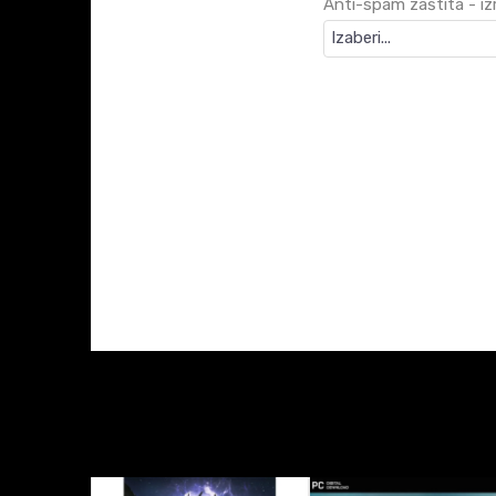
Anti-spam zaštita - izr
KARAKTERISTIKA
Kategorija
Izdavač
Pegi Rating
Platforma