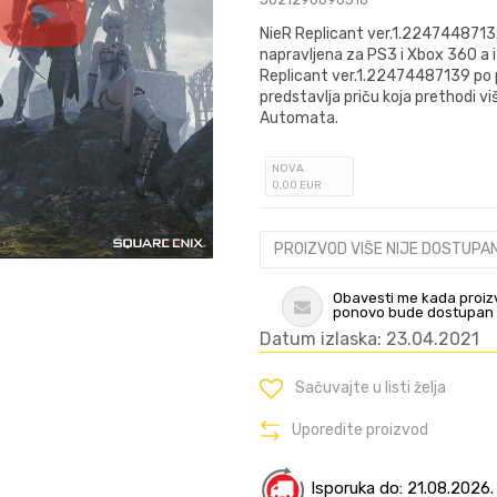
NieR Replicant ver.1.22474487139
napravljena za PS3 i Xbox 360 a 
Replicant ver.1.22474487139 po pr
predstavlja priču koja prethodi vi
Automata.
NOVA
0
,00
EUR
PROIZVOD VIŠE NIJE DOSTUPA
Obavesti me kada proiz
ponovo bude dostupan
Datum izlaska: 23.04.2021
Sačuvajte u listi želja
Uporedite proizvod
Isporuka do: 21.08.2026.