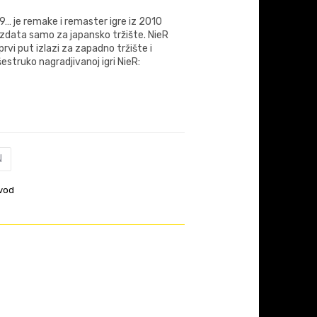
… je remake i remaster igre iz 2010
izdata samo za japansko tržište. NieR
vi put izlazi za zapadno tržište i
šestruko nagradjivanoj igri NieR:
N
vod