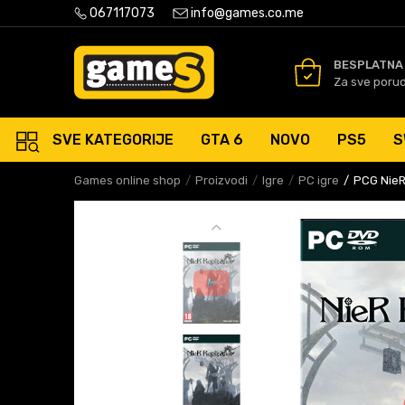
PLATNA ISPORUKA PORUDŽBINA PREKO 50 EUR
067117073
info@games.co.me
SIGURNO PLAĆANJE PLATNIM
BESPLATNA
Za sve poru
SVE KATEGORIJE
GTA 6
NOVO
PS5
S
Games online shop
Proizvodi
Igre
PC igre
PCG NieR