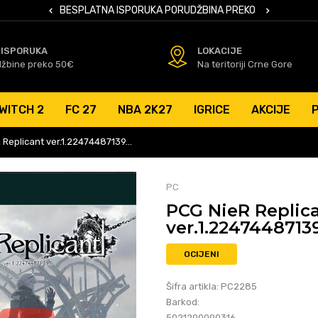
 KARTICAMA
BESPLATNA ISPORUKA PORUDŽBINA PREKO 50 EUR
SIGURNO PL
 ISPORUKA
LOKACIJE
džbine preko 50€
Na teritoriji Crne Gore
WITCH 2
FC 27
NBA 2K27
IGRICE
AKCIJE
 Replicant ver.1.22474487139…
PC
PCG NieR Replic
ver.1.2247448713
OCIJENI
Šifra artikla:
PC2285
Barkod:
5021290090316