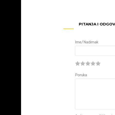
PITANJA I ODGO
Ime/Nadimak
Poruka