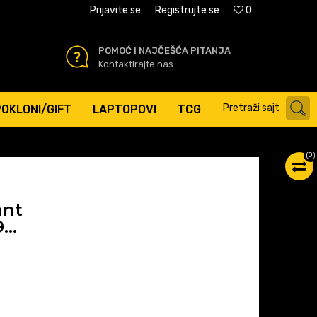
AĆANJE PLATNIM KARTICAMA
Prijavite se
Registrujte se
0
POMOĆ I NAJČEŠĆA PITANJA
Kontaktirajte nas
Pretraži sajt
POKLONI/GIFT
LAPTOPOVI
TCG
(
0
)
ant
9…