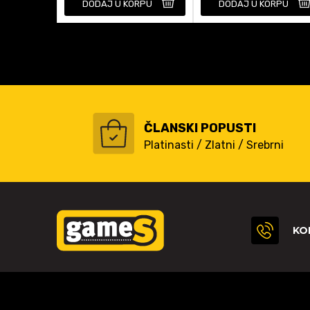
DODAJ U KORPU
DODAJ U KORPU
ČLANSKI POPUSTI
Platinasti / Zlatni / Srebrni
KO