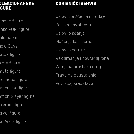
OLEKCIONARSKE
KORISNIČKI SERVIS
IGURE
Uslovi korišćenja i prodaje
cione figure
Politika privatnosti
nko POP! figure
Uslovi plaćanja
lalu patkice
Plaćanje karticama
able Guys
Uslovi isporuke
atue figure
Reklamacije i povraćaj robe
ime figure
Zamjena artikla za drugi
ruto figure
Pravo na odustajanje
e Piece figure
Povraćaj sredstava
agon Ball figure
mon Slayer figure
okemon figure
rvel figure
ar Wars figure