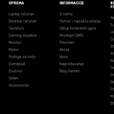
OPREMA
INFORMACIJE
K
F
Laptop računari
O nama
Ak
Desktop računari
Pomoć i najčešća pitanja
Fu
Tastature
Otkup korišćenih igara
Li
Gaming slušalice
Privilege CARD
C
Monitori
Preorderi
St
Miševi
Akcija
An
Podloge za miša
Novo
Na
Gamepad
Najprodavanije
On
Zvučnici
Blog Games
Dr
Volani
De
Accessories
P
Ma
St