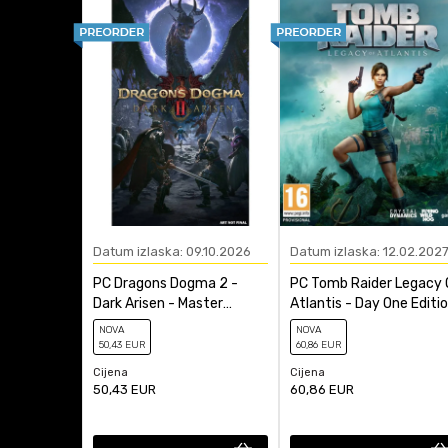
Žanr
Datum izlaska: 09.10.2026
Datum izlaska: 12.02.202
PC Dragons Dogma 2 -
PC Tomb Raider Legacy 
Dark Arisen - Master
Atlantis - Day One Editi
Edition - Code In A Box
NOVA
NOVA
50
,43
EUR
60
,86
EUR
Cijena
Cijena
50,43
EUR
60,86
EUR