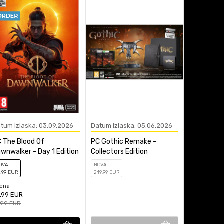
tum izlaska: 03.09.2026
Datum izlaska: 05.06.2026
Datum izla
 The Blood Of
PC Gothic Remake -
PC 007 Fir
wnwalker - Day 1 Edition
Collectors Edition
Legacy Edi
OVA
NOVA
NOVA
5
,99
EUR
249
,99
EUR
339
,99
EUR
jena
,99
EUR
,99
EUR