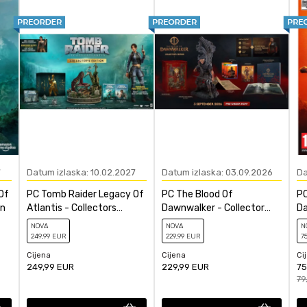
Akcioni RPG
7
Datum izlaska: 10.02.2027
Datum izlaska: 03.09.2026
Da
Of
PC Tomb Raider Legacy Of
PC The Blood Of
PC
on
Atlantis - Collectors
Dawnwalker - Collector
Da
Edition
Edition
NOVA
NOVA
N
249
,99
EUR
229
,99
EUR
7
Cijena
Cijena
Ci
249,99
EUR
229,99
EUR
75
79