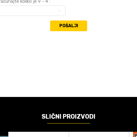
ačunajte koliko je 9 - 4 :
POŠALJI
VREDNOST
PC igre
Square Enix
18
SLIČNI PROIZVODI
PC